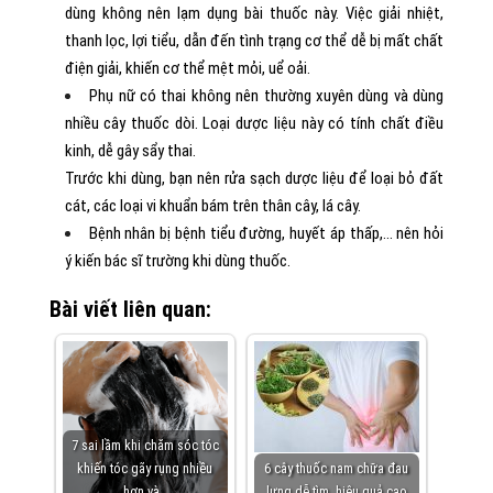
dùng không nên lạm dụng bài thuốc này. Việc giải nhiệt,
thanh lọc, lợi tiểu, dẫn đến tình trạng cơ thể dễ bị mất chất
điện giải, khiến cơ thể mệt mỏi, uể oải.
Phụ nữ có thai không nên thường xuyên dùng và dùng
nhiều cây thuốc dòi. Loại dược liệu này có tính chất điều
kinh, dễ gây sẩy thai.
Trước khi dùng, bạn nên rửa sạch dược liệu để loại bỏ đất
cát, các loại vi khuẩn bám trên thân cây, lá cây.
Bệnh nhân bị bệnh tiểu đường, huyết áp thấp,… nên hỏi
ý kiến bác sĩ trường khi dùng thuốc.
Bài viết liên quan:
7 sai lầm khi chăm sóc tóc
khiến tóc gãy rụng nhiều
6 cây thuốc nam chữa đau
hơn và…
lưng dễ tìm, hiệu quả cao