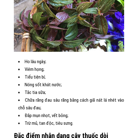
Ho lâu ngày;
Viêm họng;
Tiểu tiện bí;
Nóng sốt khát nước;
Tắc tia sữa;
Chữa răng đau sâu răng bằng cách giã nát lá nhét vào
chỗ sâu đau;
Đắp mụn nhọt, vết bỏng;
Trừ mủ, tan độc, tiêu sưng.
Đặc điểm nhận dạng cây thuốc dòi