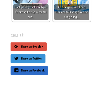
Cách phòng tránh các bệnh
Xổ độc gan Giải Phong
về đường hô hấp và vai trò
Hoàn có tốt không? Review
của…
công dụng,…
CHIA SẺ
Share on Google+
Share on Twitter
Share on Facebook