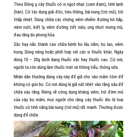
Theo Đông y, cây thuốc có vị ngọt nhạt (cam đạm), tính lạnh
(hàn). Có tác dụng giải độc, tiêu thũng, bài nung (trừ mủ), trừ
thấp nhiệt. Dùng chữa các chứng viêm nhiễm đường hô hấp,
viêm ruột, kiết lỵ, viêm đường tiết niệu, ung nhọt mưng mủ,
đau răng do phong hỏa.
Sắc hay nấu thành cao chữa bệnh ho lâu năm, ho lao, viêm
họng. Dùng riêng hoặc phối hợp với các vị thuốc khác. Ngày
dùng 10 – 20g dưới dạng thuốc sắc hay thuốc cao. Có nơi,
người ta còn dùng làm thuốc mát và thông tiểu, thông sữa.
Nhân dân thường dùng cây này để giã cho vào mắm tôm để
không có giòi bọ. Có nơi dùng lá giã nát nhét vào răng sâu để
chữa sâu răng. Riêng về công dụng kháng viêm, trừ đờm mủ
của cây bọ mắm, mọi người cho rằng cây thuốc dòi là loại
thuốc có tính năng bài nung (trừ mủ) rất mạnh. Thường được
dùng để chữa: