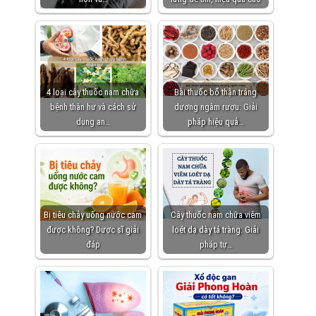
4 loại cây thuốc nam chữa
Bài thuốc bổ thận tráng
bệnh thận hư và cách sử
dương ngâm rượu: Giải
dụng an…
pháp hiệu quả…
Bị tiêu chảy uống nước cam
Cây thuốc nam chữa viêm
được không? Dược sĩ giải
loét dạ dày tá tràng: Giải
đáp
pháp tự…