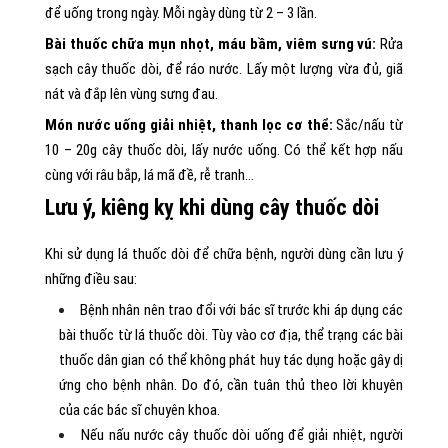
để uống trong ngày. Mỗi ngày dùng từ 2 – 3 lần.
Bài thuốc chữa mụn nhọt, máu bầm, viêm sưng vú:
Rửa
sạch cây thuốc dòi, để ráo nước. Lấy một lượng vừa đủ, giã
nát và đắp lên vùng sưng đau.
Món nước uống giải nhiệt, thanh lọc cơ thể:
Sắc/nấu từ
10 – 20g cây thuốc dòi, lấy nước uống. Có thể kết hợp nấu
cùng với râu bắp, lá mã đề, rễ tranh…
Lưu ý, kiêng kỵ khi dùng cây thuốc dòi
Khi sử dụng lá thuốc dòi để chữa bệnh, người dùng cần lưu ý
những điều sau:
Bệnh nhân nên trao đổi với bác sĩ trước khi áp dụng các
bài thuốc từ lá thuốc dòi. Tùy vào cơ địa, thể trạng các bài
thuốc dân gian có thể không phát huy tác dụng hoặc gây dị
ứng cho bệnh nhân. Do đó, cần tuân thủ theo lời khuyên
của các bác sĩ chuyên khoa.
Nếu nấu nước cây thuốc dòi uống để giải nhiệt, người