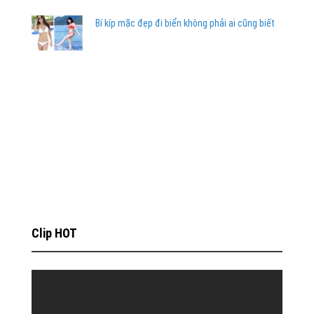
Bí kíp mặc đẹp đi biển không phải ai cũng biết
Clip HOT