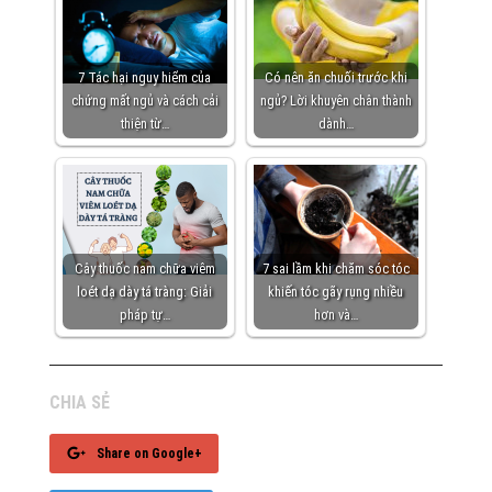
7 Tác hại nguy hiểm của
Có nên ăn chuối trước khi
chứng mất ngủ và cách cải
ngủ? Lời khuyên chân thành
thiện từ…
dành…
Cây thuốc nam chữa viêm
7 sai lầm khi chăm sóc tóc
loét dạ dày tá tràng: Giải
khiến tóc gãy rụng nhiều
pháp tự…
hơn và…
CHIA SẺ
Share on Google+