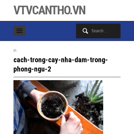
VTVCANTHO.VN
Search
for:
in
cach-trong-cay-nha-dam-trong-
phong-ngu-2