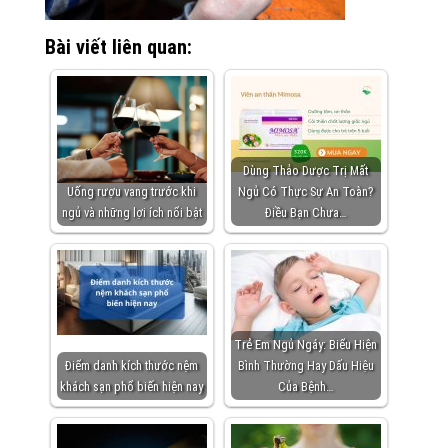
Bài viết liên quan:
Dùng Thảo Dược Trị Mất
Uống rượu vang trước khi
Ngủ Có Thực Sự An Toàn?
ngủ và những lợi ích nổi bật
Điều Bạn Chưa…
Trẻ Em Ngủ Ngáy: Biểu Hiện
Điểm danh kích thước nệm
Bình Thường Hay Dấu Hiệu
khách sạn phổ biến hiện nay
Của Bệnh…