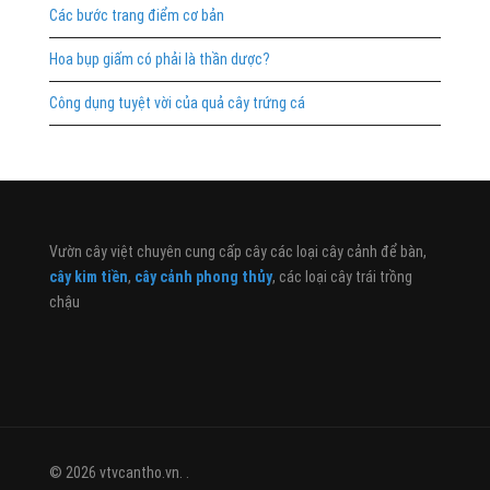
Các bước trang điểm cơ bản
Hoa bụp giấm có phải là thần dược?
Công dụng tuyệt vời của quả cây trứng cá
Vườn cây việt chuyên cung cấp cây các loại cây cảnh để bàn,
cây kim tiền
,
cây cảnh phong thủy
, các loại cây trái trồng
chậu
© 2026 vtvcantho.vn. .