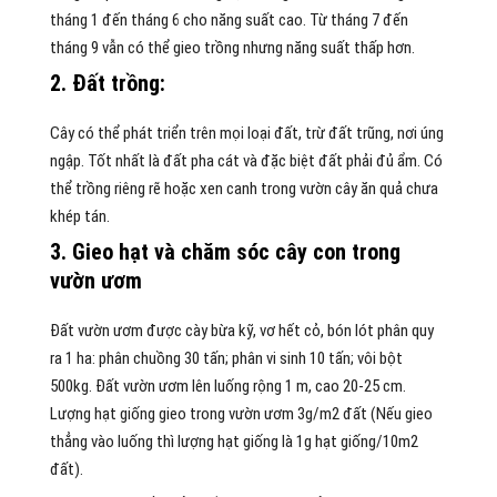
tháng 1 đến tháng 6 cho năng suất cao. Từ tháng 7 đến
tháng 9 vẫn có thể gieo trồng nhưng năng suất thấp hơn.
2. Đất trồng:
Cây có thể phát triển trên mọi loại đất, trừ đất trũng, nơi úng
ngập. Tốt nhất là đất pha cát và đặc biệt đất phải đủ ẩm. Có
thể trồng riêng rẽ hoặc xen canh trong vườn cây ăn quả chưa
khép tán.
3. Gieo hạt và chăm sóc cây con trong
vườn ươm
Đất vườn ươm được cày bừa kỹ, vơ hết cỏ, bón lót phân quy
ra 1 ha: phân chuồng 30 tấn; phân vi sinh 10 tấn; vôi bột
500kg. Đất vườn ươm lên luống rộng 1 m, cao 20-25 cm.
Lượng hạt giống gieo trong vườn ươm 3g/m2 đất (Nếu gieo
thẳng vào luống thì lượng hạt giống là 1g hạt giống/10m2
đất).