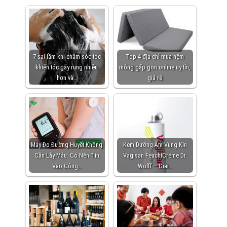
7 sai lầm khi chăm sóc tóc
Top 4 địa chỉ mua nệm
khiến tóc gãy rụng nhiều
mỏng gấp gọn online uy tín,
hơn và…
giá rẻ
Máy Đo Đường Huyết Không
Kem Dưỡng Ẩm Vùng Kín
Cần Lấy Máu: Có Nên Tin
Vagisan FeuchtCreme Dr.
Vào Công…
Wolff – Giải…