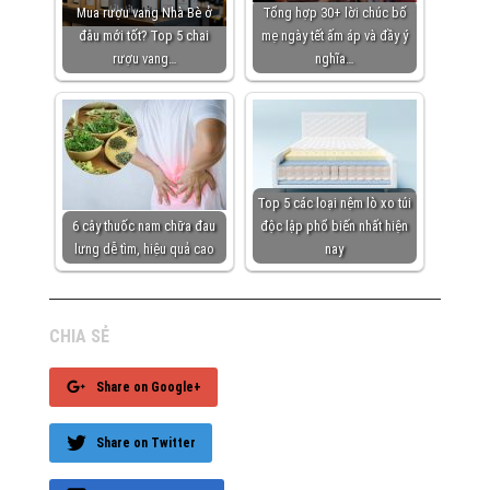
Mua rượu vang Nhà Bè ở
Tổng hợp 30+ lời chúc bố
đâu mới tốt? Top 5 chai
mẹ ngày tết ấm áp và đầy ý
rượu vang…
nghĩa…
Top 5 các loại nệm lò xo túi
6 cây thuốc nam chữa đau
độc lập phổ biến nhất hiện
lưng dễ tìm, hiệu quả cao
nay
CHIA SẺ
Share on Google+
Share on Twitter