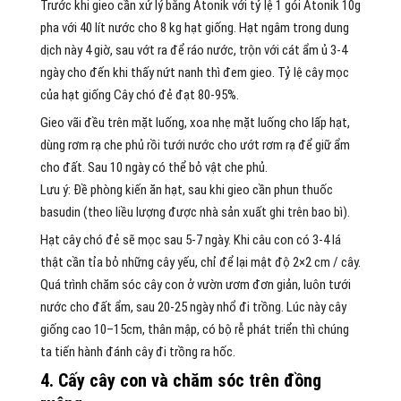
Trước khi gieo cần xử lý bằng Atonik với tỷ lệ 1 gói Atonik 10g
pha với 40 lít nước cho 8 kg hạt giống. Hạt ngâm trong dung
dịch này 4 giờ, sau vớt ra để ráo nước, trộn với cát ẩm ủ 3-4
ngày cho đến khi thấy nứt nanh thì đem gieo. Tỷ lệ cây mọc
của hạt giống Cây chó đẻ đạt 80-95%.
Gieo vãi đều trên mặt luống, xoa nhẹ mặt luống cho lấp hạt,
dùng rơm rạ che phủ rồi tưới nước cho ướt rơm rạ để giữ ẩm
cho đất. Sau 10 ngày có thể bỏ vật che phủ.
Lưu ý: Đề phòng kiến ăn hạt, sau khi gieo cần phun thuốc
basudin (theo liều lượng được nhà sản xuất ghi trên bao bì).
Hạt cây chó đẻ sẽ mọc sau 5-7 ngày. Khi câu con có 3-4 lá
thật cần tỉa bỏ những cây yếu, chỉ để lại mật độ 2×2 cm / cây.
Quá trình chăm sóc cây con ở vườn ươm đơn giản, luôn tưới
nước cho đất ẩm, sau 20-25 ngày nhổ đi trồng. Lúc này cây
giống cao 10–15cm, thân mập, có bộ rễ phát triển thì chúng
ta tiến hành đánh cây đi trồng ra hốc.
4. Cấy cây con và chăm sóc trên đồng