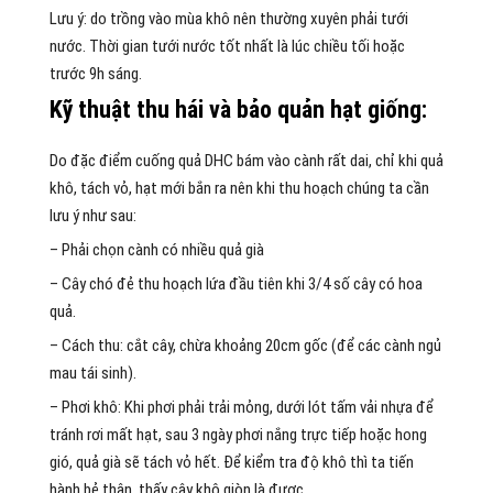
Lưu ý: do trồng vào mùa khô nên thường xuyên phải tưới
nước. Thời gian tưới nước tốt nhất là lúc chiều tối hoặc
trước 9h sáng.
Kỹ thuật thu hái và bảo quản hạt giống:
Do đặc điểm cuống quả DHC bám vào cành rất dai, chỉ khi quả
khô, tách vỏ, hạt mới bắn ra nên khi thu hoạch chúng ta cần
lưu ý như sau:
– Phải chọn cành có nhiều quả già
– Cây chó đẻ thu hoạch lứa đầu tiên khi 3/4 số cây có hoa
quả.
– Cách thu: cắt cây, chừa khoảng 20cm gốc (để các cành ngủ
mau tái sinh).
– Phơi khô: Khi phơi phải trải mỏng, dưới lót tấm vải nhựa để
tránh rơi mất hạt, sau 3 ngày phơi nắng trực tiếp hoặc hong
gió, quả già sẽ tách vỏ hết. Để kiểm tra độ khô thì ta tiến
hành bẻ thân, thấy cây khô giòn là được.