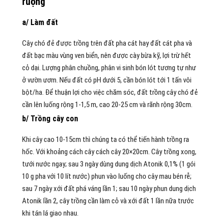
ruộng
a/ Làm đất
Cây chó đẻ được trồng trên đất pha cát hay đất cát pha và
đất bạc màu vùng ven biển, nên được cày bừa kỹ, lợi trừ hết
cỏ dại. Lượng phân chuồng, phân vi sinh bón lót tương tự như
ở vườn ươm. Nếu đất có pH dưới 5, cần bón lót tới 1 tấn vôi
bột/ha. Để thuận lợi cho việc chăm sóc, đất trồng cây chó đẻ
cần lên luống rộng 1-1,5 m, cao 20-25 cm và rãnh rộng 30cm.
b/ Trồng cây con
Khi cây cao 10-15cm thì chúng ta có thể tiến hành trồng ra
hốc. Với khoảng cách cây cách cây 20×20cm. Cây trồng xong,
tưới nước ngay; sau 3 ngày dùng dung dịch Atonik 0,1% (1 gói
10 g pha với 10 lít nước) phun vào luống cho cây mau bén rễ;
sau 7 ngày xới đất phá váng lần 1; sau 10 ngày phun dung dịch
Atonik lần 2, cây trồng cần làm cỏ và xới đất 1 lần nữa trước
khi tán lá giao nhau.