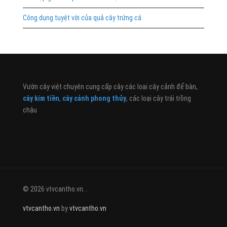
Công dụng tuyệt vời của quả cây trứng cá
Vườn cây việt chuyên cung cấp cây các loại cây cảnh để bàn,
cây kim tiền
,
cây cảnh phong thủy
, các loại cây trái trồng
chậu
© 2026 vtvcantho.vn. .
vtvcantho.vn
by
vtvcantho.vn