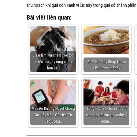
thu hoạch khi quả còn xanh vì lúc này trong quả có thành phần
Bài viết liên quan:
7 sai lầm khi chăm sóc tóc
khiến tóc gãy rụng nhiều
Bị Tiêu Chảy Uống Nước
hơn và…
Yến Được Không?
Máy Đo Đường Huyết Không
Tổng hợp 30+ lời chúc bố
Cần Lấy Máu: Có Nên Tin
mẹ ngày tết ấm áp và đầy ý
Vào Công…
nghĩa…