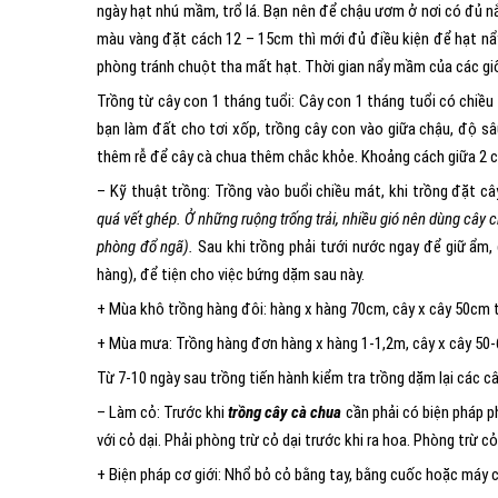
ngày hạt nhú mầm, trổ lá. Bạn nên để chậu ươm ở nơi có đủ 
màu vàng đặt cách 12 – 15cm thì mới đủ điều kiện để hạt nẩ
phòng tránh chuột tha mất hạt. Thời gian nẩy mầm của các giố
Trồng từ cây con 1 tháng tuổi: Cây con 1 tháng tuổi có chiề
bạn làm đất cho tơi xốp, trồng cây con vào giữa chậu, độ 
thêm rễ để cây cà chua thêm chắc khỏe. Khoảng cách giữa 2 
– Kỹ thuật trồng: Trồng vào buổi chiều mát, khi trồng đặt 
quá vết ghép. Ở những ruộng trống trải, nhiều gió nên dùng cây
phòng đổ ngã).
Sau khi trồng phải tưới nước ngay để giữ ẩm,
hàng), để tiện cho việc bứng dặm sau này.
+ Mùa khô trồng hàng đôi: hàng x hàng 70cm, cây x cây 50cm t
+ Mùa mưa: Trồng hàng đơn hàng x hàng 1-1,2m, cây x cây 50
Từ 7-10 ngày sau trồng tiến hành kiểm tra trồng dặm lại các câ
– Làm cỏ: Trước khi
trồng cây cà chua
cần phải có biện pháp p
với cỏ dại. Phải phòng trừ cỏ dại trước khi ra hoa. Phòng trừ c
+ Biện pháp cơ giới: Nhổ bỏ cỏ bằng tay, bằng cuốc hoặc máy c