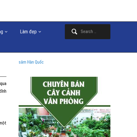
Search
ng
Làm đẹp
for:
sâm Hàn Quốc
 qua
tĩnh
 một