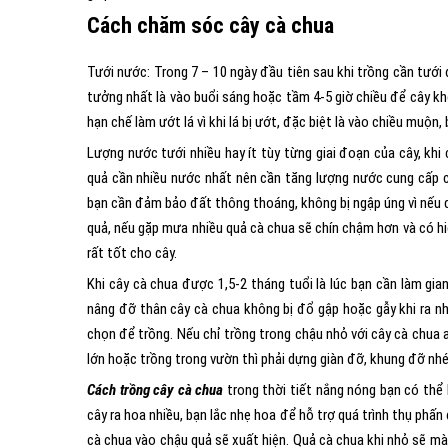
Cách chăm sóc cây cà chua
Tưới nước: Trong 7 – 10 ngày đầu tiên sau khi trồng cần tưới
tưởng nhất là vào buổi sáng hoặc tầm 4-5 giờ chiều để cây khô
hạn chế làm ướt lá vì khi lá bị ướt, đặc biệt là vào chiều muộn
Lượng nước tưới nhiều hay ít tùy từng giai đoạn của cây, khi
quả cần nhiều nước nhất nên cần tăng lượng nước cung cấp ch
bạn cần đảm bảo đất thông thoáng, không bị ngập úng vì nếu d
quả, nếu gặp mưa nhiều quả cà chua sẽ chín chậm hơn và có hi
rất tốt cho cây.
Khi cây cà chua được 1,5-2 tháng tuổi là lúc bạn cần làm gi
nâng đỡ thân cây cà chua không bị đổ gập hoặc gẫy khi ra nh
chọn để trồng. Nếu chỉ trồng trong chậu nhỏ với cây cà chua 
lớn hoặc trồng trong vườn thì phải dựng giàn đỡ, khung đỡ nhé
Cách trồng cây cà chua
trong thời tiết nắng nóng bạn có thể
cây ra hoa nhiều, bạn lắc nhẹ hoa để hỗ trợ quá trình thụ phấ
cà chua vào chậu quả sẽ xuất hiện. Quả cà chua khi nhỏ sẽ mà