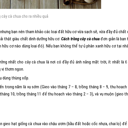
 cây cà chua cho ra nhiều quả
u nhưng bạn nên tham khảo các loại đất hữu cơ vừa sạch sẽ, vừa đầy đủ chất 
ải thật giàu chất dinh dưỡng hữu cơ.
Cách trồng cây cà chua
đơn giản là bạn 
 hữu cơ nào dùng loại đó). Nếu bạn không thể tự ủ phân xanh hữu cơ tại nhà
tưởng nhất cho cây cà chua là nơi có đầy đủ ánh nắng mặt trời, ít nhất là 6
 vị thơm ngon.
ếu dùng thùng xốp.
iến trong năm là vụ sớm (Gieo vào tháng 7 – 8, trồng tháng 8 – 9, thu hoạch
i tháng 10, trồng tháng 11 để thu hoạch vào tháng 2 – 3), và vụ muộn (gieo t
ạn gieo hạt giống cà chua vào chậu ươm (bầu đất hoặc cốc nhựa, chai lọ) để