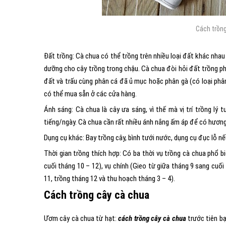
Cách trồng
Đất trồng: Cà chua có thể trồng trên nhiều loại đất khác nha
dưỡng cho cây trồng trong chậu. Cà chua đòi hỏi đất trồng ph
đất và trấu cùng phân cá đã ủ mục hoặc phân gà (có loại phân
có thể mua sẵn ở các cửa hàng.
Ánh sáng: Cà chua là cây ưa sáng, vì thế mà vị trí trồng lý 
tiếng/ngày. Cà chua cần rất nhiều ánh nắng ấm áp để có hương
Dụng cụ khác: Bay trồng cây, bình tưới nước, dụng cụ đục lỗ n
Thời gian trồng thích hợp: Có ba thời vụ trồng cà chua phổ b
cuối tháng 10 – 12), vụ chính (Gieo từ giữa tháng 9 sang cuố
11, trồng tháng 12 và thu hoạch tháng 3 – 4).
Cách trồng cây cà chua
Ươm cây cà chua từ hạt:
cách trồng cây cà chua
trước tiên b