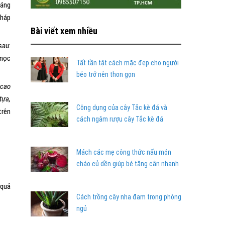
sáng
pháp
Bài viết xem nhiều
sau:
 mọc
Tất tần tật cách mặc đẹp cho người
béo trở nên thon gọn
 cao
tựa,
Công dụng của cây Tắc kè đá và
trên
cách ngâm rượu cây Tắc kè đá
Mách các mẹ công thức nấu món
cháo củ dền giúp bé tăng cân nhanh
 quả
Cách trồng cây nha đam trong phòng
ngủ