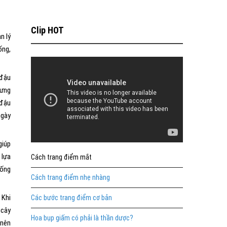
Clip HOT
n lý
ống,
 đậu
hưng
 đậu
ngày
giúp
 lựa
Cách trang điểm mắt
iống
Cách trang điểm nhẹ nhàng
 Khi
Các bước trang điểm cơ bản
 cây
Hoa bụp giấm có phải là thần dược?
 nên