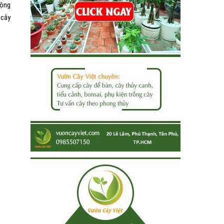
uộng
 cây