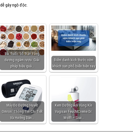
 dễ gây ngộ độc.
Bài thuốc bổ thận tráng
dương ngâm rượu: Giải
Điểm danh kích thước nệm
pháp hiệu quả…
khách sạn phổ biến hiện nay
Máy Đo Đường Huyết
Kem Dưỡng Ẩm Vùng Kín
Omron: Thông Tin Chi Tiết
Vagisan FeuchtCreme Dr.
Và Hướng Dẫn…
Wolff – Giải…