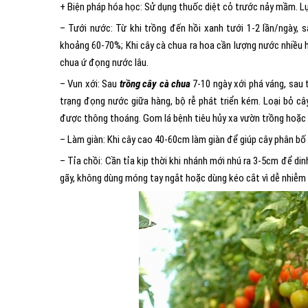
+ Biện pháp hóa học: Sử dụng thuốc diệt cỏ trước nảy mầm. L
– Tưới nước: Từ khi trồng đến hồi xanh tưới 1-2 lần/ngày,
khoảng 60-70%; Khi cây cà chua ra hoa cần lượng nước nhiề
chua ứ đọng nước lâu.
– Vun xới: Sau
trồng cây cà chua
7-10 ngày xới phá váng, sau 
trạng đọng nước giữa hàng, bộ rễ phát triển kém. Loại bỏ câ
được thông thoáng. Gom lá bệnh tiêu hủy xa vườn trồng hoặc 
– Làm giàn: Khi cây cao 40-60cm làm giàn để giúp cây phân bố 
– Tỉa chồi: Cần tỉa kịp thời khi nhánh mới nhú ra 3-5cm để d
gãy, không dùng móng tay ngắt hoặc dùng kéo cắt vì dễ nhiễm