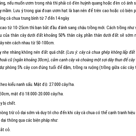
nắng, nếu muốn ươm trong nhà thì phải có đèn huỳnh quang hoặc đèn có ánh 
y mầm. Lưu ý trong giai đoạn ươm hạt là bạn nên để trên cao hoặc có biện 
ng cà chua trung bình từ 7 đến 14 ngày.
u cao từ 10-25cm thì bạn bắt đầu đánh sang chậu trồng mới. Cách trồng như 
sâu của thân cây dưới đất khoảng 50% thân cây, phần thân dưới đất sẽ sớm
cây nên cách nhau từ 50-100cm.
cây nhẹ nhàng không nén đất quá chặt
(Lưu ý: cây cà chua ghép không lấp đất
 choái cũ (ngắn khoảng 30cm), cắm cạnh cây và choàng một sợi dây thun để cây 
 dự phòng 5% cây con đúng tuổi để dặm, trồng ra ruộng (trồng giữa các cây 
heo kiểu nanh sấu. Mật độ: 27.000 cây/ha.
-60cm, mật độ 18.000-20.000 cây/ha.
y bị chết.
hòng trừ cỏ dại sớm và duy trì cho đến khi cây cà chua có thể cạnh tranh hiệu
ỏ dại thông qua các biện pháp như:
ắt cỏ.