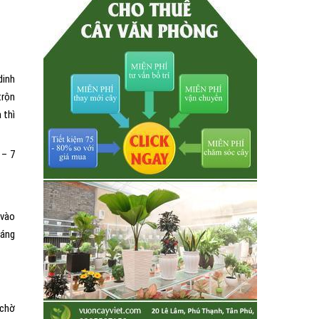
dinh
trộn
 thì
 – 7
 vào
háng
 chờ