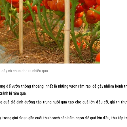
 cây cà chua cho ra nhiều quả
 vàng để vườn thông thoáng, nhất là những vườn rậm rạp, dễ gây nhiễm bệnh t
ránh bị rám quả.
g quả để dinh dưỡng tập trung nuôi quả tạo cho quả lớn đều cỡ, giá trị th
ây, trong giai đoạn gần cuối thu hoạch nên bấm ngọn để quả lớn đều, thu tập t