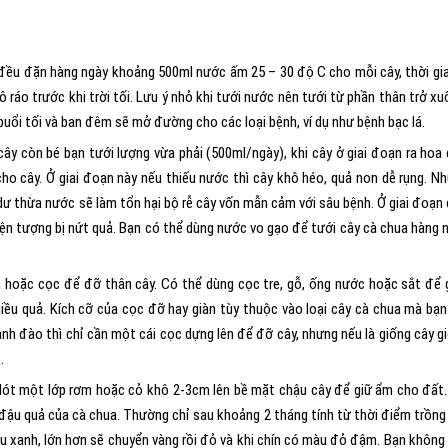
 đều đặn hàng ngày khoảng 500ml nước ấm 25 – 30 độ C cho mỗi cây, thời gia
 ráo trước khi trời tối. Lưu ý nhỏ khi tưới nước nên tưới từ phần thân trở xu
, buổi tối và ban đêm sẽ mở đường cho các loại bệnh, ví dụ như bệnh bạc lá.
 cây còn bé bạn tưới lượng vừa phải (500ml/ngày), khi cây ở giai đoạn ra hoa
o cây. Ở giai đoạn này nếu thiếu nước thì cây khô héo, quả non dễ rụng. N
ư thừa nước sẽ làm tổn hại bộ rễ cây vốn mẫn cảm với sâu bệnh. Ở giai đoạn
ện tượng bị nứt quả. Bạn có thể dùng nước vo gạo để tưới cây cà chua hàng 
an hoặc cọc để đỡ thân cây. Có thể dùng cọc tre, gỗ, ống nước hoặc sắt để 
iều quả. Kích cỡ của cọc đỡ hay giàn tùy thuộc vào loại cây cà chua mà bạn
anh đào thì chỉ cần một cái cọc dựng lên để đỡ cây, nhưng nếu là giống cây g
.
 lót một lớp rơm hoặc cỏ khô 2-3cm lên bề mặt chậu cây để giữ ẩm cho đất.
n đậu quả của cà chua. Thường chỉ sau khoảng 2 tháng tính từ thời điểm trồng
u xanh, lớn hơn sẽ chuyển vàng rồi đỏ và khi chín có màu đỏ đậm. Bạn không