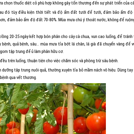
ựa chọn thuốc diệt cỏ phù hợp không gây tổn thương đến sự phát triển của câ
 sau đó tùy điều kiện thời tiết và độ ẩm đất tưới để tưới, đảm bảo ẩm độ
u hơn, đảm bảo ẩm độ đất 70-80%. Mùa mưa chú ý thoát nước, không để ruộn
trồng 20-25 ngày kết hợp bón phân cho cây cà chua, vun cao luống, để tránh 
y bệnh, quả bệnh, sâu… mùa mưa tỉa bớt lá chân, lá già đã chuyển vàng để 
gom tập trung để ủ làm phân hữu cơ.
đều trên luống, thuận tiện cho việc chăm sóc và phòng trừ sâu bệnh.
inh dưỡng tập trung nuôi quả, thường xuyên tỉa bỏ mầm nách vô hiệu. Dùng tay
 bệnh qua vết thương.