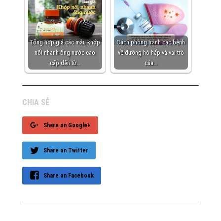
Tổng hợp giá các mẫu khớp
Cách phòng tránh các bệnh
nối nhanh ống nước cao
về đường hô hấp và vai trò
cấp đến từ…
của…
CHIA SẺ
Share on Google+
Share on Twitter
Share on Facebook