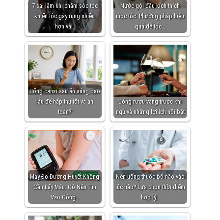
7 sai lầm khi chăm sóc tóc
Nước gội đầu kích thích
khiến tóc gãy rụng nhiều
mọc tóc: Phương pháp hiệu
hơn và…
quả để tóc…
Uống canxi sau ăn sáng bao
lâu để hấp thu tốt và an
Uống rượu vang trước khi
toàn?
ngủ và những lợi ích nổi bật
Máy Đo Đường Huyết Không
Nên uống thuốc bổ não vào
Cần Lấy Máu: Có Nên Tin
lúc nào? Lựa chọn thời điểm
Vào Công…
hợp lý…