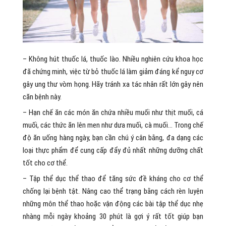
– Không hút thuốc lá, thuốc lào. Nhiều nghiên cứu khoa học
đã chứng minh, việc từ bỏ thuốc lá làm giảm đáng kể nguy cơ
gây ung thư vòm họng. Hãy tránh xa tác nhân rất lớn gây nên
căn bệnh này.
– Hạn chế ăn các món ăn chứa nhiều muối như thịt muối, cá
muối, các thức ăn lên men như dưa muối, cà muối… Trong chế
độ ăn uống hàng ngày, bạn cần chú ý cân bằng, đa dạng các
loại thực phẩm để cung cấp đẩy đủ nhất những dưỡng chất
tốt cho cơ thể.
– Tập thể dục thể thao để tăng sức đề kháng cho cơ thể
chống lại bệnh tật. Nâng cao thể trạng bằng cách rèn luyện
những môn thể thao hoặc vận động các bài tập thể dục nhẹ
nhàng mỗi ngày khoảng 30 phút là gợi ý rất tốt giúp bạn