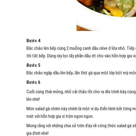
Bước 4
Bắc chảo lên bếp cùng 2 muỗng canh dầu olive ở lửa nhỏ. Tiếp
thì tắt bếp. Dùng rây lọc lấy phần dầu ớt cho vào hỗn hợp gia v
Bước 5
Bắc chảo ngập dầu lên bếp, lăn thịt gà qua một lớp bột mỳ mỏng
Bước 6
Cuối cùng thái mỏng, nhỏ cải thảo rồi cho ra dĩa trình bày cùng
lên nhé!
Món salad gà chiên này chính là một ví dụ điển hình bởi từng 
mát với hỗn hợp gia vị trộn ngon ngon.
Mong rằng với những chia sẻ trên đây về công thức salad gà
gia đình nhé!