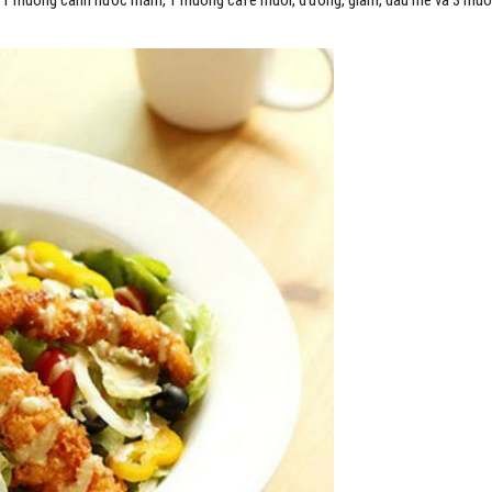
với 1 muỗng canh nước mắm, 1 muỗng cafe muối, đường, giấm, dầu mè và 3 mu