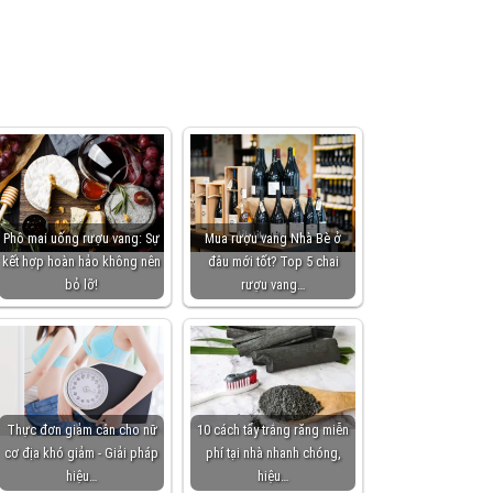
Phô mai uống rượu vang: Sự
Mua rượu vang Nhà Bè ở
kết hợp hoàn hảo không nên
đâu mới tốt? Top 5 chai
bỏ lỡ!
rượu vang…
Thực đơn giảm cân cho nữ
10 cách tẩy trắng răng miễn
cơ địa khó giảm - Giải pháp
phí tại nhà nhanh chóng,
hiệu…
hiệu…