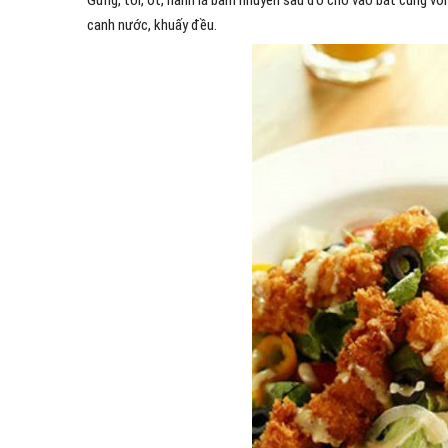
Gừng, tỏi, ớt, hành lá băm nhuyễn sau đó cho vào bát cùng 
canh nước, khuấy đều.