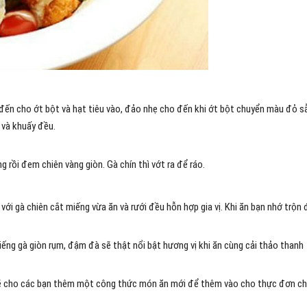
 đến cho ớt bột và hạt tiêu vào, đảo nhẹ cho đến khi ớt bột chuyển màu đỏ 
ị và khuấy đều.
 rồi đem chiên vàng giòn. Gà chín thì vớt ra để ráo.
 với gà chiên cắt miếng vừa ăn và rưới đều hỗn hợp gia vị. Khi ăn bạn nhớ trộn
miếng gà giòn rụm, đậm đà sẽ thật nổi bật hương vị khi ăn cùng cải thảo thanh
 sẽ cho các bạn thêm một công thức món ăn mới để thêm vào cho thực đơn c