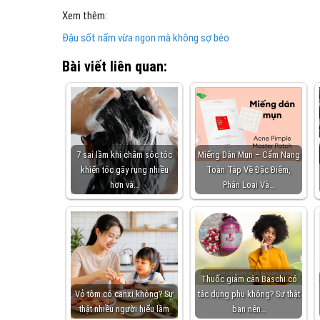
Xem thêm:
Đậu sốt nấm vừa ngon mà không sợ béo
Bài viết liên quan:
7 sai lầm khi chăm sóc tóc
Miếng Dán Mụn – Cẩm Nang
khiến tóc gãy rụng nhiều
Toàn Tập Về Đặc Điểm,
hơn và…
Phân Loại Và…
Thuốc giảm cân Baschi có
Vỏ tôm có canxi không? Sự
tác dụng phụ không? Sự thật
thật nhiều người hiểu lầm
bạn nên…