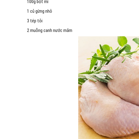
100g bột mì
1 củ gừng nhỏ
3 tép tỏi
2 muỗng canh nước mắm