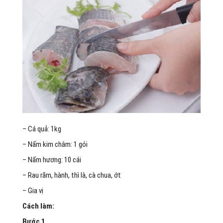
– Cá quả: 1kg
– Nấm kim châm: 1 gói
– Nấm hương: 10 cái
– Rau răm, hành, thì là, cà chua, ớt
– Gia vị
Cách làm:
Bước 1