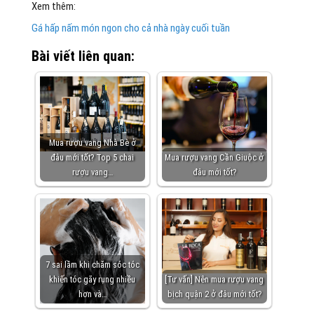
Xem thêm:
Gá hấp nấm món ngon cho cả nhà ngày cuối tuần
Bài viết liên quan:
Mua rượu vang Nhà Bè ở
đâu mới tốt? Top 5 chai
Mua rượu vang Cần Giuộc ở
rượu vang…
đâu mới tốt?
7 sai lầm khi chăm sóc tóc
khiến tóc gãy rụng nhiều
[Tư vấn] Nên mua rượu vang
hơn và…
bịch quận 2 ở đâu mới tốt?