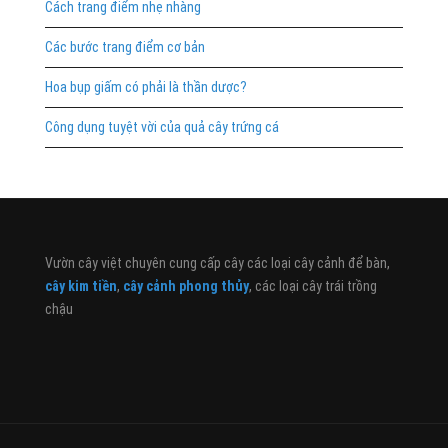
Cách trang điểm nhẹ nhàng
Các bước trang điểm cơ bản
Hoa bụp giấm có phải là thần dược?
Công dụng tuyệt vời của quả cây trứng cá
Vườn cây việt chuyên cung cấp cây các loại cây cảnh để bàn,
cây kim tiền
,
cây cảnh phong thủy
, các loại cây trái trồng
chậu