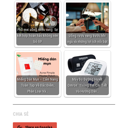
Phô mai uống rượu vang: Sự
kết hợp hoàn hảo không nên
Uống rượu vang trước khi
bỏ lỡ!
ngủ và những lợi ích nổi bật
Miếng Dán Mụn – Cẩm Nang
Máy Đo Đường Huyết
Toàn Tập Về Đặc Điểm,
Omron: Thông Tin Chi Tiết
Phân Loại Và…
Và Hướng Dẫn…
CHIA SẺ
Share on Google+