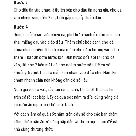
Bước 3
Cho dầu ăn vào chảo, đặt lên bếp cho dầu ăn nóng già, cho cá
vào chiên vàng đều 2 mặt rồi gắp ra giấy thấm dầu.
Bước 4
Dùng chiếc chảo vừa chiên cá, phi thơm hành rồi cho cà chua
thái miếng cau vào đảo đều. Thêm chút bột canh cho cà
chua nhanh mềm. Khi cà chua mềm cho nấm hương vào, cho
thêm 1 bát ăn cơm nước lọc. Đun nước sốt sôi thì cho cá
vào, lật nhẹ 2 bên mặt cá cho ngấm nước sốt. Để cá sôi
khoảng 5 phút thì cho nấm kim châm vào đảo nhẹ. Nấm kim
châm nhanh chín nên không cần để sôi lâu.
Nêm gia vị cho vừa, rắc rau răm, hành, thì là, ớt thái lát lên
trên cá rồi tắt bếp. Lấy cá quả sốt nấm ra đĩa, dùng nóng để
có món ăn ngon, cá không bị tanh.
Với cách làm cá quả sốt nấm trên đây sẽ cho các bạn thêm
công thức nấu ăn vô cùng hấp dẫn và thơm ngon hơn để cả
nhà cùng thưởng thức.