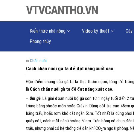
VTVCANTHO.VN
Kiến thức nhà nông
Video kỹ thuật
Cây 
Phong thủy
in
Chăn nuôi
Cách chăn nuôi gà ta để đạt năng xuất cao
Đặc điểm chung của gà ta là thịt thơm ngon, lòng đỏ trứn
là
Cách chăn nuôi gà ta để đạt năng xuất cao.
–
Úm gà
: Là giai đoạn nuôi bộ gà con từ 1 ngày tuổi đến 2 
trùng bằng phoóc môn hoặc Crêzin. Dùng cót tre cao 45cm q
bằng trấu, hoặc rơm khô cắt ngắn 5cm. Tốt nhất là dùng phoi
quây cót, cách mặt nền khoảng 50cm. Trên bóng có chụp đèn b
trấu, nhưng phải có hệ thống để dẫn khí CO
ra ngoài phòng. N
2