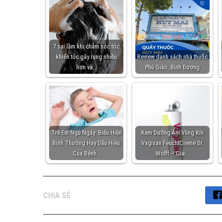
7 sai lầm khi chăm sóc tóc
khiến tóc gãy rụng nhiều
Review danh sách nhà thuốc
hơn và…
Phú Giáo, Bình Dương
Trẻ Em Ngủ Ngáy: Biểu Hiện
Kem Dưỡng Ẩm Vùng Kín
Bình Thường Hay Dấu Hiệu
Vagisan FeuchtCreme Dr.
Của Bệnh…
Wolff – Giải…
CHIA SẺ