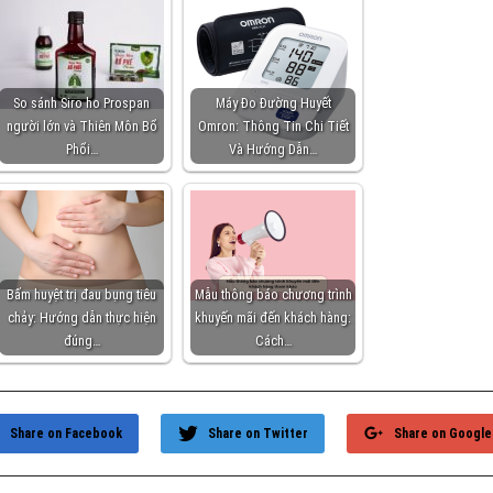
So sánh Siro ho Prospan
Máy Đo Đường Huyết
người lớn và Thiên Môn Bổ
Omron: Thông Tin Chi Tiết
Phổi…
Và Hướng Dẫn…
Bấm huyệt trị đau bụng tiêu
Mẫu thông báo chương trình
chảy: Hướng dẫn thực hiện
khuyến mãi đến khách hàng:
đúng…
Cách…
Share on Facebook
Share on Twitter
Share on Google