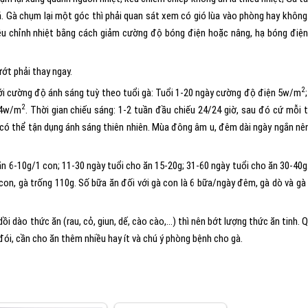
á. Gà chụm lại một góc thì phải quan sát xem có gió lùa vào phòng hay không
Điều chỉnh nhiệt bằng cách giảm cường độ bóng điện hoặc nâng, hạ bóng điện
ớt phải thay ngay.
2
ới cường độ ánh sáng tuỳ theo tuổi gà: Tuổi 1-20 ngày cường độ điện 5w/m
2
,4w/m
. Thời gian chiếu sáng: 1-2 tuần đầu chiếu 24/24 giờ, sau đó cứ mỗi 
 có thể tận dụng ánh sáng thiên nhiên. Mùa đông âm u, đêm dài ngày ngắn nê
 6-10g/1 con; 11-30 ngày tuổi cho ăn 15-20g; 31-60 ngày tuổi cho ăn 30-40g
on, gà trống 110g. Số bữa ăn đối với gà con là 6 bữa/ngày đêm, gà dò và gà
i dào thức ăn (rau, cỏ, giun, dế, cào cào,…) thì nên bớt lượng thức ăn tinh. 
đói, cần cho ăn thêm nhiều hay ít và chú ý phòng bệnh cho gà.