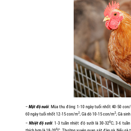
–
Mật độ nuôi
: Mùa thu đông: 1-10 ngày tuổi nhốt 40-50 con
2
2
60 ngày tuổi nhốt 12-15 con/m
; Gà dò 10-15 con/m
; Gà sin
0
–
Nhiệt độ sưởi
: 1-3 tuần nhiệt độ sưởi là 30-32
C; 3-6 tuần
0
thích hợp là 18-20
C. Thường xuyên quan sát đàn gà. Nếu gà tụ