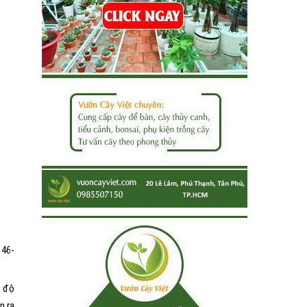
; 46-
t độ
n ra