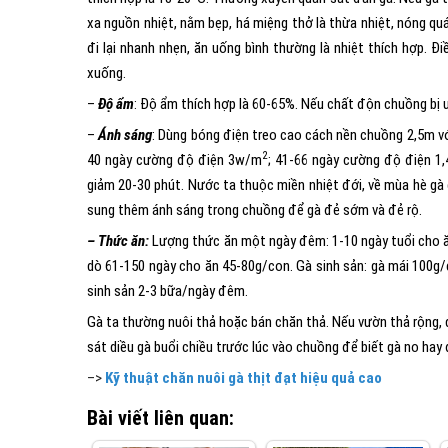
xa nguồn nhiệt, nằm bẹp, há miệng thở là thừa nhiệt, nóng qu
đi lại nhanh nhẹn, ăn uống bình thường là nhiệt thích hợp. 
xuống.
–
Độ ẩm
: Độ ẩm thích hợp là 60-65%. Nếu chất độn chuồng bị ư
–
Ánh sáng
: Dùng bóng điện treo cao cách nền chuồng 2,5m v
2
40 ngày cường độ điện 3w/m
; 41-66 ngày cường độ điện 1
giảm 20-30 phút. Nước ta thuộc miền nhiệt đới, về mùa hè gà
sung thêm ánh sáng trong chuồng để gà đẻ sớm và đẻ rộ.
– Thức ăn:
Lượng thức ăn một ngày đêm: 1-10 ngày tuổi cho ăn
dò 61-150 ngày cho ăn 45-80g/con. Gà sinh sản: gà mái 100g/c
sinh sản 2-3 bữa/ngày đêm.
Gà ta thường nuôi thả hoặc bán chăn thả. Nếu vườn thả rộng, dồ
sát diều gà buổi chiều trước lúc vào chuồng để biết gà no hay 
–>
Kỹ thuật chăn nuôi gà thịt đạt hiệu quả cao
Bài viết liên quan: