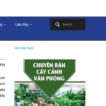
Search
ng
Làm đẹp
for:
sâm Hàn Quốc
 đây
 sát
 cót
giữa
 bếp