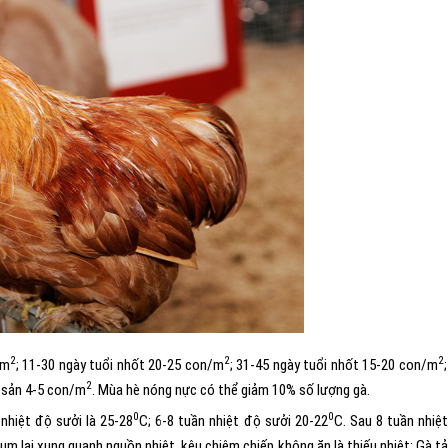
2
2
2
/m
; 11-30 ngày tuổi nhốt 20-25 con/m
; 31-45 ngày tuổi nhốt 15-20 con/m
2
h sản 4-5 con/m
. Mùa hè nóng nực có thể giảm 10% số lượng gà.
0
0
 nhiệt độ sưởi là 25-28
C; 6-8 tuần nhiệt độ sưởi 20-22
C. Sau 8 tuần nhiệ
m lại xung quanh nguồn nhiệt, kêu chiêm chiếp không ăn là thiếu nhiệt; Gà tả