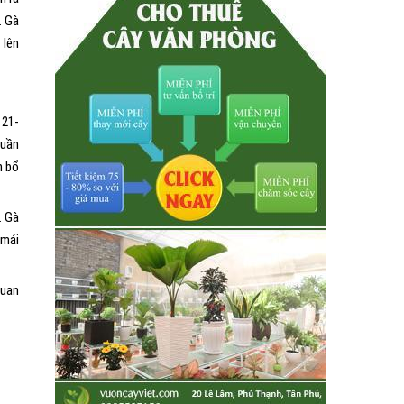
. Gà
 lên
; 21-
tuần
n bổ
. Gà
 mái
Quan