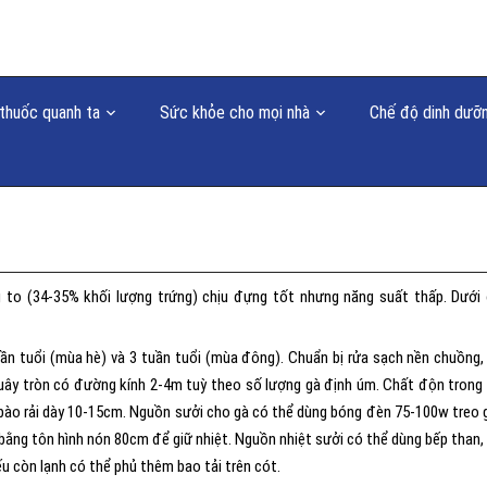
thuốc quanh ta
Sức khỏe cho mọi nhà
Chế độ dinh dưỡ
g to (34-35% khối lượng trứng) chịu đựng tốt nhưng năng suất thấp. Dưới
tuần tuổi (mùa hè) và 3 tuần tuổi (mùa đông). Chuẩn bị rửa sạch nền chuồng,
uây tròn có đường kính 2-4m tuỳ theo số lượng gà định úm. Chất độn trong
 bào rải dày 10-15cm. Nguồn sưởi cho gà có thể dùng bóng đèn 75-100w treo 
ằng tôn hình nón 80cm để giữ nhiệt. Nguồn nhiệt sưởi có thể dùng bếp than,
ếu còn lạnh có thể phủ thêm bao tải trên cót.