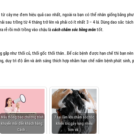
n từ cây mẹ đem hiệu quả cao nhất, ngoài ra bạn có thể nhân giống bằng ph
ải sau trồng từ 4 tháng trở lên và phải có ít nhất 3 – 4 lá. Dùng dao sắc tách
ra rễ rồi mới trồng vào chậu là
cách chăm sóc hồng môn
tốt.
 gặp như thối củ, thối gốc thối thân…Để các bệnh được hạn chế thì bạn nên
ng, duy trì độ ẩm và ánh sáng thích hợp nhằm hạn chế nấm bệnh phát sinh, 
Mẫu thông báo chương trình
7 sai lầm khi chăm sóc tóc
khuyến mãi đến khách hàng:
khiến tóc gãy rụng nhiều
Cách…
hơn và…