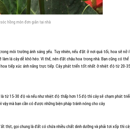
sóc hồng môn đơn giản tại nhà
ong môi trường ánh sáng yếu. Tuy nhiên, nếu đặt ở nơi quá tối, hoa sẽ nở í
 làm lá cây dễ khô héo. Vì thế, nên đặt chậu hoa trong nhà. Bạn cũng có thể
hoa tiếp xúc ánh nắng trực tiếp. Cây phát triển tốt nhất ở nhiệt độ từ 20-3
y là từ 15-30 độ và nếu như nhiệt độ thấp hơn 15 độ thì cây sẽ chạm phát triể
ễ vì vậy mà bạn cần có được những biện pháp tránh nóng cho cây.
t thịt, gọi chung là đất có chứa nhiều chất dinh dưỡng và phải tơi xốp thì câ