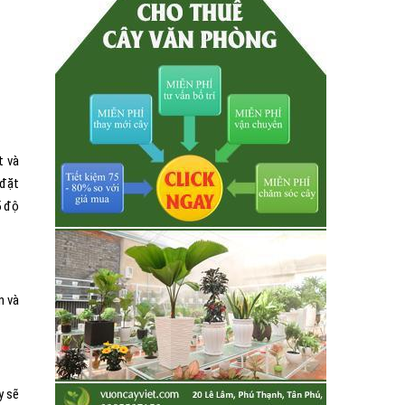
t và
 đặt
5 độ
n và
y sẽ