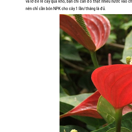
và lỡ để rễ cây quá khô, bạn chỉ cần đổ thật nhiều nước vào c
nên chỉ cần bón NPK cho cây 1 lần/tháng là đủ.