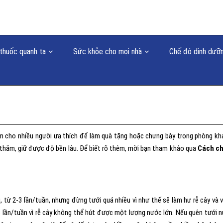
thuốc quanh ta
Sức khỏe cho mọi nhà
Chế độ dinh dưỡ
làm cho nhiều người ưa thích để làm quà tặng hoặc chưng bày trong phòng kh
 thắm, giữ được độ bền lâu. Để biết rõ thêm, mời bạn tham khảo qua
Cách c
 từ 2-3 lần/tuần, nhưng đừng tưới quá nhiều vì như thế sẽ làm hư rễ cây và 
-3 lần/tuần vì rễ cây không thể hút được một lượng nước lớn. Nếu quên tưới 