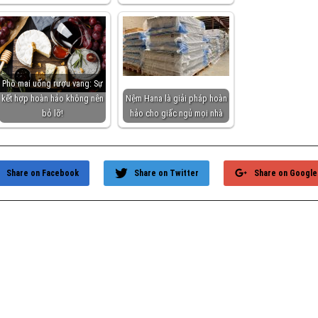
Phô mai uống rượu vang: Sự
kết hợp hoàn hảo không nên
Nệm Hana là giải pháp hoàn
bỏ lỡ!
hảo cho giấc ngủ mọi nhà
Share on Facebook
Share on Twitter
Share on Google