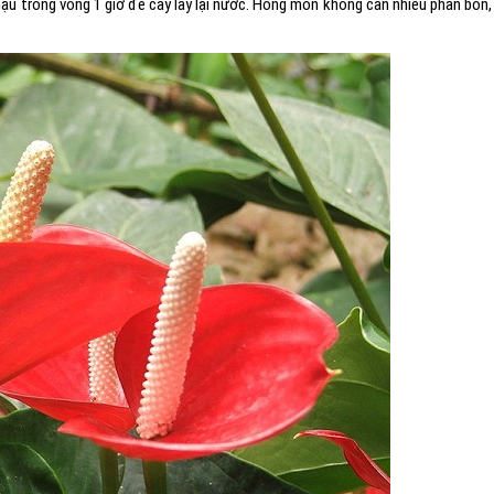
hậu trong vòng 1 giờ để cây lấy lại nước. Hồng môn không cần nhiều phân bón,