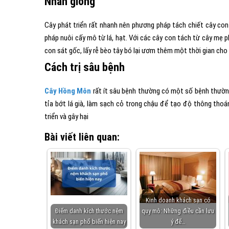
Nhân giống
Cây phát triển rất nhanh nên phương pháp tách chiết cây co
pháp nuôi cấy mô từ lá, hạt. Với các cây con tách từ cây mẹ ph
con sát gốc, lấy rễ bèo tây bó lại ươm thêm một thời gian cho 
Cách trị sâu bệnh
Cây Hồng Môn
rất ít sâu bệnh thường có một số bệnh thường
tỉa bớt lá già, làm sạch cỏ trong chậu để tạo độ thông thoá
triển và gây hại
Bài viết liên quan:
Kinh doanh khách sạn có
Điểm danh kích thước nệm
quy mô: Những điều cần lưu
khách sạn phổ biến hiện nay
ý để…