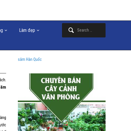
Search
ng
Làm đẹp
for:
sâm Hàn Quốc
ách.
hăm
vàng
nước