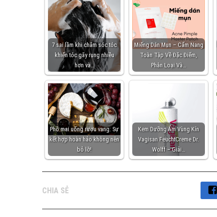
7 sai lầm khi chăm sóc tóc
Miếng Dán Mụn – Cẩm Nang
khiến tóc gãy rụng nhiều
Toàn Tập Về Đặc Điểm,
hơn và…
Phân Loại Và…
Phô mai uống rượu vang: Sự
Kem Dưỡng Ẩm Vùng Kín
kết hợp hoàn hảo không nên
Vagisan FeuchtCreme Dr.
bỏ lỡ!
Wolff – Giải…
CHIA SẺ