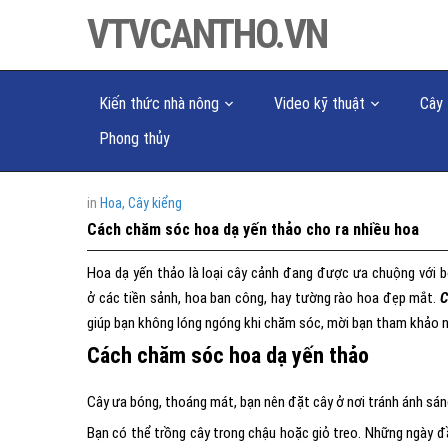
VTVCANTHO.VN
Kiến thức nhà nông
Video kỹ thuật
Cây 
Phong thủy
in
Hoa, Cây kiểng
Cách chăm sóc hoa dạ yến thảo cho ra nhiều hoa
Hoa dạ yến thảo là loại cây cảnh đang được ưa chuộng với bô
ở các tiền sảnh, hoa ban công, hay tường rào hoa đẹp mắt.
C
giúp bạn không lóng ngóng khi chăm sóc, mời bạn tham khảo 
Cách chăm sóc hoa dạ yến thảo
Cây ưa bóng, thoáng mát, bạn nên đặt cây ở nơi tránh ánh sáng
Bạn có thể trồng cây trong chậu hoặc giỏ treo. Những ngày đầ