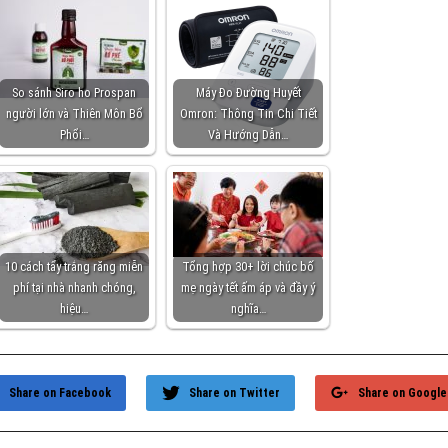
So sánh Siro ho Prospan
Máy Đo Đường Huyết
người lớn và Thiên Môn Bổ
Omron: Thông Tin Chi Tiết
Phổi…
Và Hướng Dẫn…
10 cách tẩy trắng răng miễn
Tổng hợp 30+ lời chúc bố
phí tại nhà nhanh chóng,
mẹ ngày tết ấm áp và đầy ý
hiệu…
nghĩa…
Share on Facebook
Share on Twitter
Share on Google