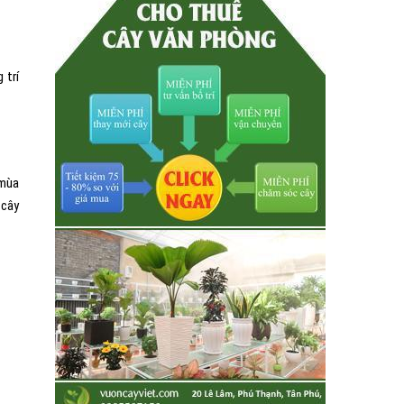
 trí
 mùa
 cây