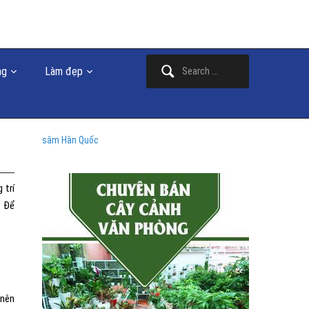
Search
ng
Làm đẹp
for:
sâm Hàn Quốc
 trí
. Để
 nên