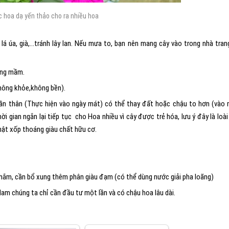
hoa dạ yến thảo cho ra nhiều hoa
á úa, già,…tránh lây lan. Nếu mưa to, bạn nên mang cây vào trong nhà trang
ợng mầm.
không khỏe,không bền).
phần thân (Thực hiện vào ngày mát) có thể thay đất hoặc chậu to hơn (vào
i gian ngắn lại tiếp tục cho Hoa nhiều vì cây được trẻ hóa, lưu ý đây là loài
hật xốp thoáng giàu chất hữu cơ.
g thắm, cần bổ xung thêm phân giàu đạm (có thể dùng nước giải pha loãng)
am chúng ta chỉ cần đầu tư một lần và có chậu hoa lâu dài.