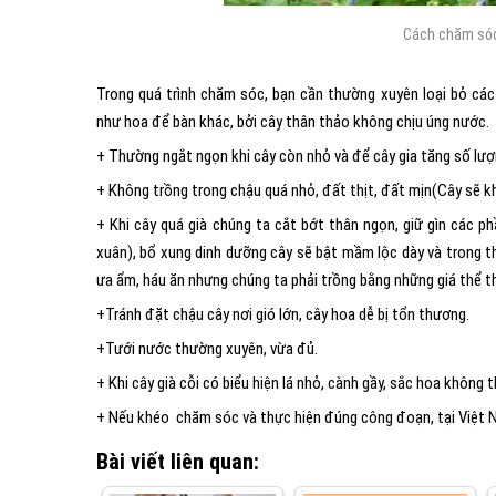
Cách chăm sóc 
Trong quá trình chăm sóc, bạn cần thường xuyên loại bỏ các l
như hoa để bàn khác, bởi cây thân thảo không chịu úng nước.
+ Thường ngắt ngọn khi cây còn nhỏ và để cây gia tăng số lư
+ Không trồng trong chậu quá nhỏ, đất thịt, đất mịn(Cây sẽ 
+ Khi cây quá già chúng ta cắt bớt thân ngọn, giữ gìn các 
xuân), bổ xung dinh dưỡng cây sẽ bật mầm lộc dày và trong thờ
ưa ẩm, háu ăn nhưng chúng ta phải trồng bằng những giá thể t
+Tránh đặt chậu cây nơi gió lớn, cây hoa dễ bị tổn thương.
+Tưới nước thường xuyên, vừa đủ.
+ Khi cây già cỗi có biểu hiện lá nhỏ, cành gầy, sắc hoa khôn
+ Nếu khéo chăm sóc và thực hiện đúng công đoạn, tại Việt N
Bài viết liên quan: