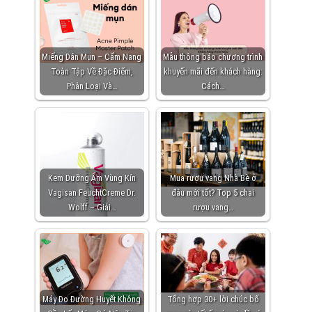
Miếng Dán Mụn – Cẩm Nang
Mẫu thông báo chương trình
Toàn Tập Về Đặc Điểm,
khuyến mãi đến khách hàng:
Phân Loại Và…
Cách…
Kem Dưỡng Ẩm Vùng Kín
Mua rượu vang Nhà Bè ở
Vagisan FeuchtCreme Dr.
đâu mới tốt? Top 5 chai
Wolff – Giải…
rượu vang…
Máy Đo Đường Huyết Không
Tổng hợp 30+ lời chúc bố