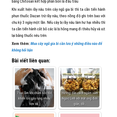
bằng Chitosan kết hợp phân bón lá đầu trâu
Khi xuất hiện rầy nâu trên cây ngũ gia bì thì ta cần tiến hành
phun thuốc Diazan trừ rầy nâu, theo nồng độ ghi trên bao với
chu kỳ 3 ngày một lần. Nếu cây bị rầy nâu làm hư hại nhiều thì
ta cần tiến hành cắt bỏ các lá bị hỏng mang đi thiêu hủy và xịt
lại bằng thuốc nêu trên.
Xem thêm:
Mua cây ngũ gia bì cần lưu ý những điều nào để
không hối hận
Bài viết liên quan:
7 sai lầm khi chăm sóc tóc
Hướng dẫn cách ngâm sâm
khiến tóc gãy rụng nhiều
Ngọc Linh với mật ong đơn
hơn và…
giản, dễ…