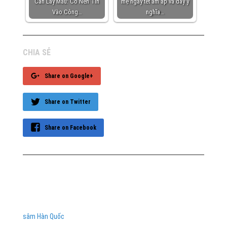
Cần Lấy Máu: Có Nên Tin
mẹ ngày tết ấm áp và đầy ý
Vào Công…
nghĩa…
CHIA SẺ
Share on Google+
Share on Twitter
Share on Facebook
sâm Hàn Quốc