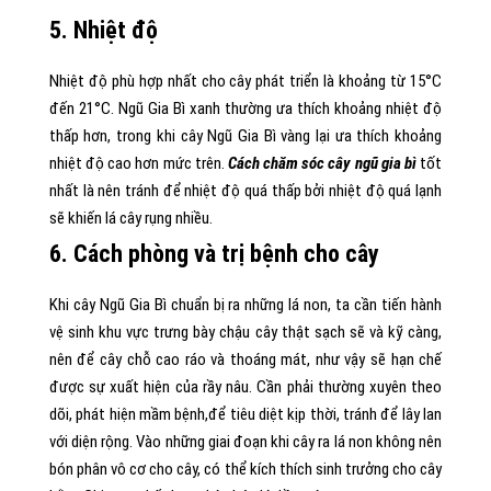
5. Nhiệt độ
Nhiệt độ phù hợp nhất cho cây phát triển là khoảng từ 15°C
đến 21°C. Ngũ Gia Bì xanh thường ưa thích khoảng nhiệt độ
thấp hơn, trong khi cây Ngũ Gia Bì vàng lại ưa thích khoảng
nhiệt độ cao hơn mức trên.
Cách chăm sóc cây ngũ gia bì
tốt
nhất là nên tránh để nhiệt độ quá thấp bởi nhiệt độ quá lạnh
sẽ khiến lá cây rụng nhiều.
6. Cách phòng và trị bệnh cho cây
Khi cây Ngũ Gia Bì chuẩn bị ra những lá non, ta cần tiến hành
vệ sinh khu vực trưng bày chậu cây thật sạch sẽ và kỹ càng,
nên để cây chỗ cao ráo và thoáng mát, như vậy sẽ hạn chế
được sự xuất hiện của rầy nâu. Cần phải thường xuyên theo
dõi, phát hiện mầm bệnh,để tiêu diệt kịp thời, tránh để lây lan
với diện rộng. Vào những giai đoạn khi cây ra lá non không nên
bón phân vô cơ cho cây, có thể kích thích sinh trưởng cho cây