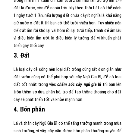
trong nhà thì 1 tuần chỉ cần tưới 2 lần mỗi lần đủ độ ẩm 3/4
đất là được, còn để ngoài trời tùy theo thời tiết có thể cách
1 ngày tưới 1 lần, nếu lượng đất chứa cây ít nghĩa là khả năng
giữ nước ở đất ít thì bạn có thể tưới nhiều hơn. Tuy nhiên nên
để đất ẩm rồi khô lại vài hôm rồi lại tưới tiếp, tránh để ẩm lâu
vì điều kiện ẩm ướt là điều kiện lý tưởng để vi khuẩn phát
triển gây thối cây.
3.
Đất
Là loại cây dễ sống nên loại đất trông cũng rất đơn giản như
đất vườn cũng có thể phù hợp với cây Ngũ Gia Bì, để có loại
đất tốt nhất trong việc
chăm sóc cây ngũ gia bì
thì bạn lên
trộn thêm sơ dừa, phân bò, tro để tạo thông thoáng cho đất
cây sẽ phát triển tốt và khỏe mạnh hơn.
4. Bón phân
Lá và thân cây Ngũ Gia Bì có thể tăng trưởng mạnh trong mùa
sinh trưởng, vì vậy, cây cần được bón phân thường xuyên để