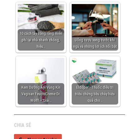
10 cách tẩy trắng răng miễn
phí tại nhà nhanh chóng,
Uống rượu vang trước khi
hiệu…
ngủ và những lợi ích nổi bật
Kem Dưỡng Ẩm Vùng Kín
Eldoper - Thuốc điều trị
Vagisan FeuchtCreme Dr.
triệu chứng tiêu chảy hiệu
Wolff – Giải…
quả cho…
CHIA SẺ