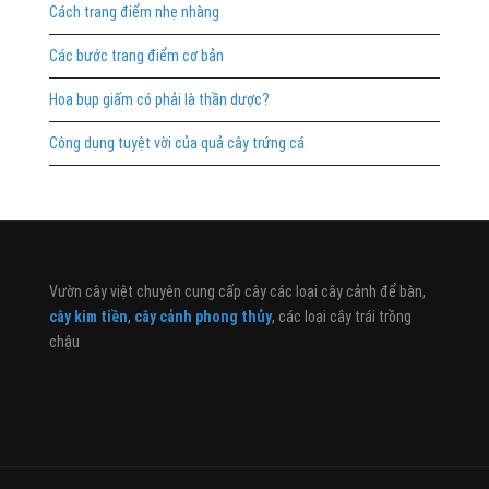
Cách trang điểm nhẹ nhàng
Các bước trang điểm cơ bản
Hoa bụp giấm có phải là thần dược?
Công dụng tuyệt vời của quả cây trứng cá
Vườn cây việt chuyên cung cấp cây các loại cây cảnh để bàn,
cây kim tiền
,
cây cảnh phong thủy
, các loại cây trái trồng
chậu