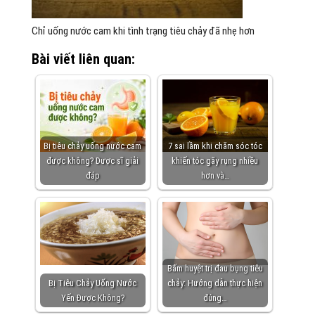
Chỉ uống nước cam khi tình trạng tiêu chảy đã nhẹ hơn
Bài viết liên quan:
Bị tiêu chảy uống nước cam
7 sai lầm khi chăm sóc tóc
được không? Dược sĩ giải
khiến tóc gãy rụng nhiều
đáp
hơn và…
Bấm huyệt trị đau bụng tiêu
Bị Tiêu Chảy Uống Nước
chảy: Hướng dẫn thực hiện
Yến Được Không?
đúng…