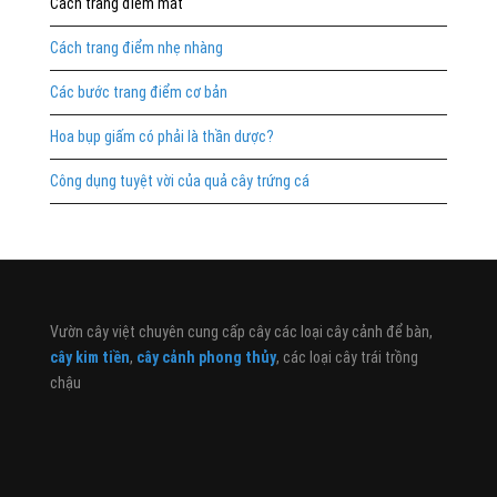
Cách trang điểm mắt
Cách trang điểm nhẹ nhàng
Các bước trang điểm cơ bản
Hoa bụp giấm có phải là thần dược?
Công dụng tuyệt vời của quả cây trứng cá
Vườn cây việt chuyên cung cấp cây các loại cây cảnh để bàn,
cây kim tiền
,
cây cảnh phong thủy
, các loại cây trái trồng
chậu