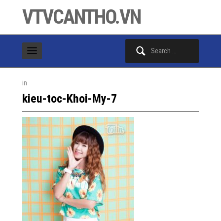
VTVCANTHO.VN
Search
for:
in
kieu-toc-Khoi-My-7