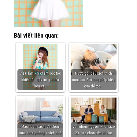
Bài viết liên quan:
7 sai lầm khi chăm sóc tóc
Nước gội đầu kích thích
khiến tóc gãy rụng nhiều
mọc tóc: Phương pháp hiệu
hơn và…
quả để tóc…
Mách bạn cách lựa chọn
Vali nhôm nguyên khối size
mẫu sofa phòng khách nhỏ
20 - lựa chọn bền bỉ cho