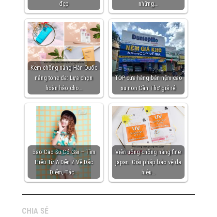
đẹp
những…
Kem chống nắng Hàn Quốc
nâng tone da: Lựa chọn
TOP cửa hàng bán nệm cao
hoàn hảo cho…
su non Cần Thơ giá rẻ
Bao Cao Su Có Gai – Tìm
Viên uống chống nắng fine
Hiểu Từ A Đến Z Về Đặc
japan: Giải pháp bảo vệ da
Điểm, Tác…
hiệu…
CHIA SẺ