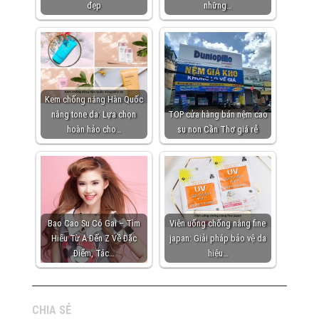
đẹp
những…
Kem chống nắng Hàn Quốc
nâng tone da: Lựa chọn
TOP cửa hàng bán nệm cao
hoàn hảo cho…
su non Cần Thơ giá rẻ
Bao Cao Su Có Gai – Tìm
Viên uống chống nắng fine
Hiểu Từ A Đến Z Về Đặc
japan: Giải pháp bảo vệ da
Điểm, Tác…
hiệu…
CHIA SẺ