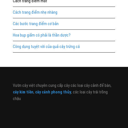
Cách trang điểm mắt
Cách trang điểm nhẹ nhàng
Các bước trang điểm cơ bản
Hoa bụp giấm có phải là thần dược?
Công dụng tuyệt vời của quả cây trứng cá
Vườn cây việt chuyên cung cấp cây các loại cây cảnh để bàn,
cây kim tiền
,
cây cảnh phong thủy
, các loại cây trái trồng
chậu