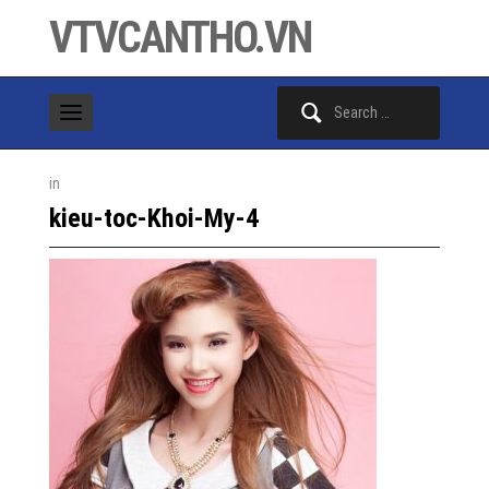
VTVCANTHO.VN
Search
for:
in
kieu-toc-Khoi-My-4