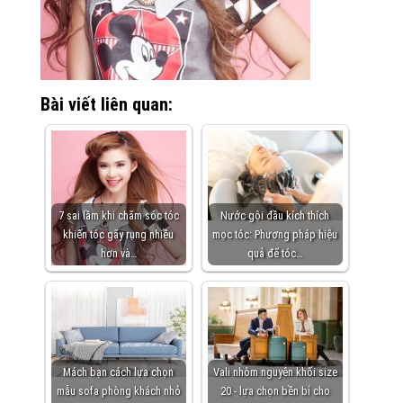
Bài viết liên quan:
7 sai lầm khi chăm sóc tóc
Nước gội đầu kích thích
khiến tóc gãy rụng nhiều
mọc tóc: Phương pháp hiệu
hơn và…
quả để tóc…
Mách bạn cách lựa chọn
Vali nhôm nguyên khối size
mẫu sofa phòng khách nhỏ
20 - lựa chọn bền bỉ cho