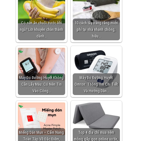
Có nên ăn chuối trước khi
10 cách tẩy trắng răng miễn
ngủ? Lời khuyên chân thành
phí tại nhà nhanh chóng,
dành…
hiệu…
Máy Đo Đường Huyết Không
Máy Đo Đường Huyết
Cần Lấy Máu: Có Nên Tin
Omron: Thông Tin Chi Tiết
Vào Công…
Và Hướng Dẫn…
Miếng Dán Mụn – Cẩm Nang
Top 4 địa chỉ mua nệm
Toàn Tập Về Đặc Điểm,
mỏng gấp gọn online uy tín,