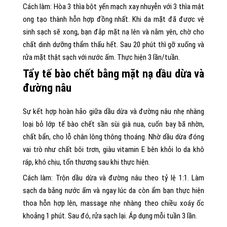
Cách làm: Hòa 3 thìa bột yến mạch xay nhuyễn với 3 thìa mật
ong tạo thành hỗn hợp đồng nhất. Khi da mặt đã được vệ
sinh sạch sẽ xong, bạn đắp mặt nạ lên và nằm yên, chờ cho
chất dinh dưỡng thẩm thấu hết. Sau 20 phút thì gỡ xuống và
rửa mặt thật sạch với nước ấm. Thực hiện 3 lần/tuần.
Tẩy tế bào chết bằng mặt nạ dầu dừa và
đường nâu
Sự kết hợp hoàn hảo giữa dầu dừa và đường nâu nhẹ nhàng
loại bỏ lớp tế bào chết sần sùi già nua, cuốn bay bã nhờn,
chất bẩn, cho lỗ chân lông thông thoáng. Nhờ dầu dừa đóng
vai trò như chất bôi trơn, giàu vitamin E bên khỏi lo da khô
ráp, khó chịu, tổn thương sau khi thực hiện.
Cách làm: Trộn dầu dừa và đường nâu theo tỷ lệ 1:1. Làm
sạch da bằng nước ấm và ngay lúc da còn ẩm bạn thực hiện
thoa hỗn hợp lên, massage nhẹ nhàng theo chiều xoáy ốc
khoảng 1 phút. Sau đó, rửa sạch lại. Áp dụng mỗi tuần 3 lần.