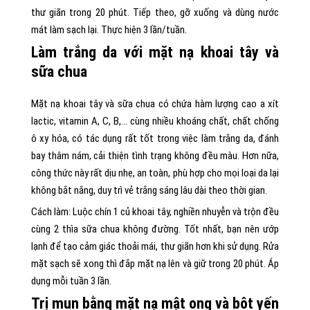
thư giãn trong 20 phút. Tiếp theo, gỡ xuống và dùng nước
mát làm sạch lại. Thực hiện 3 lần/tuần.
Làm trắng da với mặt nạ khoai tây và
sữa chua
Mặt nạ khoai tây và sữa chua có chứa hàm lượng cao a xít
lactic, vitamin A, C, B,… cùng nhiều khoáng chất, chất chống
ô xy hóa, có tác dụng rất tốt trong việc làm trắng da, đánh
bay thâm nám, cải thiện tình trạng không đều màu. Hơn nữa,
công thức này rất dịu nhẹ, an toàn, phù hợp cho mọi loại da lại
không bắt nắng, duy trì vẻ trắng sáng lâu dài theo thời gian.
Cách làm: Luộc chín 1 củ khoai tây, nghiền nhuyễn và trộn đều
cùng 2 thìa sữa chua không đường. Tốt nhất, bạn nên ướp
lạnh để tạo cảm giác thoải mái, thư giãn hơn khi sử dụng. Rửa
mặt sạch sẽ xong thì đắp mặt nạ lên và giữ trong 20 phút. Áp
dụng mỗi tuần 3 lần.
Trị mụn bằng mặt nạ mật ong và bột yến