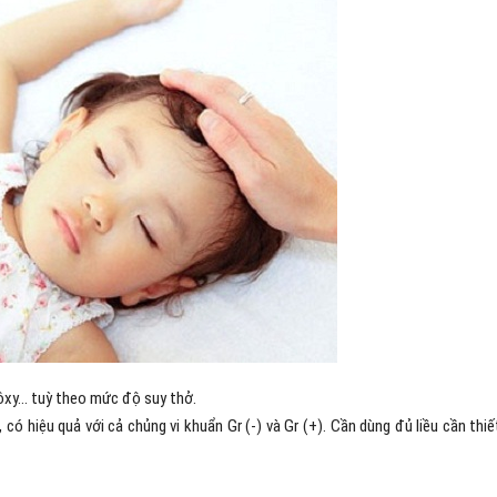
 ôxy… tuỳ theo mức độ suy thở.
có hiệu quả với cả chủng vi khuẩn Gr (-) và Gr (+). Cần dùng đủ liều cần thiế