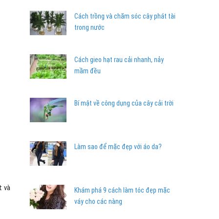
Cách trồng và chăm sóc cây phát tài
trong nước
Cách gieo hạt rau cải nhanh, nảy
mầm đều
Bí mật về công dụng của cây cải trời
Làm sao để mặc đẹp với áo da?
t và
Khám phá 9 cách làm tóc đẹp mặc
váy cho các nàng