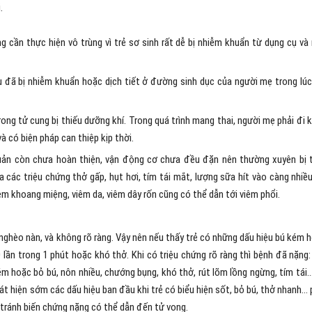
.
 cần thực hiện vô trùng vì trẻ sơ sinh rất dễ bị nhiễm khuẩn từ dụng cụ và
 su đã bị nhiễm khuẩn hoặc dịch tiết ở đường sinh dục của người mẹ trong lúc
rong tử cung bị thiếu dưỡng khí. Trong quá trình mang thai, người mẹ phải đi 
và có biện pháp can thiệp kịp thời.
quản còn chưa hoàn thiện, vận động cơ chưa đều đặn nên thường xuyên bị 
 các triệu chứng thở gấp, hụt hơi, tím tái mắt, lượng sữa hít vào càng nhiều
iêm khoang miệng, viêm da, viêm dây rốn cũng có thể dẫn tới viêm phổi.
 nghèo nàn, và không rõ ràng. Vậy nên nếu thấy trẻ có những dấu hiệu bú kém 
 lần trong 1 phút hoặc khó thở. Khi có triệu chứng rõ ràng thì bệnh đã nặng:
 kém hoặc bỏ bú, nôn nhiều, chướng bụng, khó thở, rút lõm lồng ngừng, tím tái
át hiện sớm các dấu hiệu ban đầu khi trẻ có biểu hiện sốt, bỏ bú, thở nhanh… 
 tránh biến chứng nặng có thể dẫn đến tử vong.