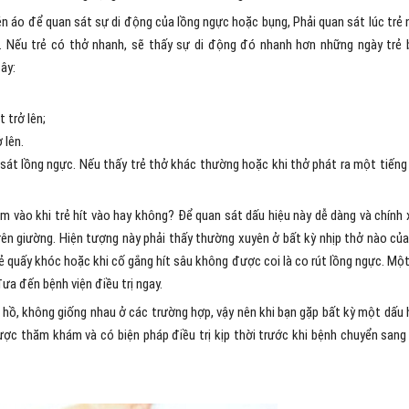
n áo để quan sát sự di động của lồng ngực hoặc bụng, Phải quan sát lúc trẻ
. Nếu trẻ có thở nhanh, sẽ thấy sự di động đó nhanh hơn những ngày trẻ 
ây:
t trở lên;
 lên.
 sát lồng ngực. Nếu thấy trẻ thở khác thường hoặc khi thở phát ra một tiếng
m vào khi trẻ hít vào hay không? Ðể quan sát dấu hiệu này dễ dàng và chính 
ên giường. Hiện tượng này phải thấy thường xuyên ở bất kỳ nhịp thở nào của
trẻ quấy khóc hoặc khi cố gắng hít sâu không được coi là co rút lồng ngực. Một
ưa đến bệnh viện điều trị ngay.
mơ hồ, không giống nhau ở các trường hợp, vậy nên khi bạn gặp bất kỳ một dấu 
ợc thăm khám và có biện pháp điều trị kịp thời trước khi bệnh chuyển sang 