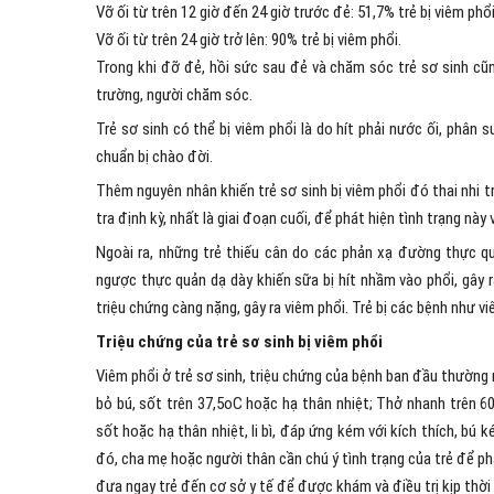
Vỡ ối từ trên 12 giờ đến 24 giờ trước đẻ: 51,7% trẻ bị viêm phổi
Vỡ ối từ trên 24 giờ trở lên: 90% trẻ bị viêm phổi.
Trong khi đỡ đẻ, hồi sức sau đẻ và chăm sóc trẻ sơ sinh cũng
trường, người chăm sóc.
Trẻ sơ sinh có thể bị viêm phổi là do hít phải nước ối, phân
chuẩn bị chào đời.
Thêm nguyên nhân khiến trẻ sơ sinh bị viêm phổi đó thai nhi t
tra định kỳ, nhất là giai đoạn cuối, để phát hiện tình trạng này 
Ngoài ra, những trẻ thiếu cân do các phản xạ đường thực 
ngược thực quản dạ dày khiến sữa bị hít nhầm vào phổi, gây ra
triệu chứng càng nặng, gây ra viêm phổi. Trẻ bị các bệnh như v
Triệu chứng của trẻ sơ sinh bị viêm phổi
Viêm phổi ở trẻ sơ sinh, triệu chứng của bệnh ban đầu thường
bỏ bú, sốt trên 37,5oC hoặc hạ thân nhiệt; Thở nhanh trên 60
sốt hoặc hạ thân nhiệt, li bì, đáp ứng kém với kích thích, bú
đó, cha mẹ hoặc người thân cần chú ý tình trạng của trẻ để ph
đưa ngay trẻ đến cơ sở y tế để được khám và điều trị kịp thời