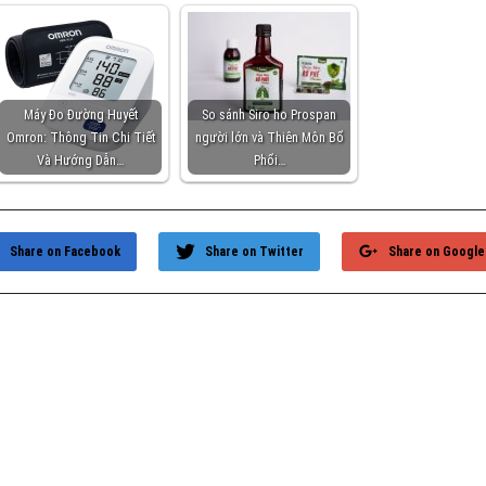
Máy Đo Đường Huyết
So sánh Siro ho Prospan
Omron: Thông Tin Chi Tiết
người lớn và Thiên Môn Bổ
Và Hướng Dẫn…
Phổi…
Share on Facebook
Share on Twitter
Share on Google