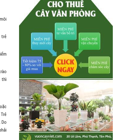
 môi
 trẻ
kiểm
trào
 thì
hoặc
 Trẻ
… Do
phải