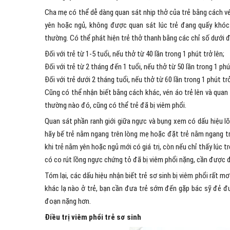
Cha mẹ có thể dễ dàng quan sát nhịp thở của trẻ bằng cách vé
yên hoặc ngủ, không được quan sát lúc trẻ đang quấy khóc
thường. Có thể phát hiện trẻ thở thanh bằng các chỉ số dưới đ
Đối với trẻ từ 1-5 tuổi, nếu thở từ 40 lần trong 1 phút trở lên;
Đối với trẻ từ 2 tháng đến 1 tuổi, nếu thở từ 50 lần trong 1 phú
Đối với trẻ dưới 2 tháng tuổi, nếu thở từ 60 lần trong 1 phút trở
Cũng có thể nhận biết bằng cách khác, vén áo trẻ lên và quan
thường nào đó, cũng có thể trẻ đã bị viêm phổi.
Quan sát phần ranh giới giữa ngực và bụng xem có dấu hiệu lõ
hãy bế trẻ nằm ngang trên lòng mẹ hoặc đặt trẻ nằm ngang tr
khi trẻ nằm yên hoặc ngủ mới có giá trị, còn nếu chỉ thấy lúc 
có co rút lồng ngực chứng tỏ đã bị viêm phổi nặng, cần được đ
Tóm lại, các dấu hiệu nhận biết trẻ sơ sinh bị viêm phổi rất 
khác lạ nào ở trẻ, bạn cần đưa trẻ sớm đến gặp bác sỹ đẻ đư
đoạn nặng hơn.
Điều trị viêm phổi trẻ sơ sinh