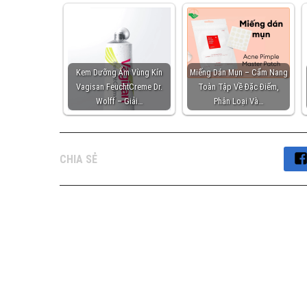
Kem Dưỡng Ẩm Vùng Kín
Miếng Dán Mụn – Cẩm Nang
Vagisan FeuchtCreme Dr.
Toàn Tập Về Đặc Điểm,
Wolff – Giải…
Phân Loại Và…
CHIA SẺ