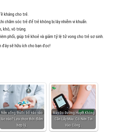
ề kháng cho trẻ.
khi chăm sóc trẻ để trẻ không bị lây nhiễm vi khuẩn.
, khô, vô trùng.
êm phổi, giúp trẻ khoẻ và giảm tỷ lệ tử vong cho trẻ sơ sinh.
n đây sẽ hữu ích cho bạn đọc!
Nên uống thuốc bổ não vào
Máy Đo Đường Huyết Không
lúc nào? Lựa chọn thời điểm
Cần Lấy Máu: Có Nên Tin
hợp lý…
Vào Công…