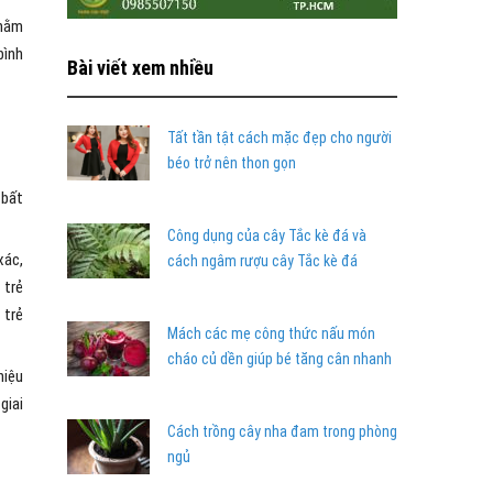
 nằm
bình
Bài viết xem nhiều
Tất tần tật cách mặc đẹp cho người
béo trở nên thon gọn
 bất
Công dụng của cây Tắc kè đá và
xác,
cách ngâm rượu cây Tắc kè đá
 trẻ
 trẻ
Mách các mẹ công thức nấu món
cháo củ dền giúp bé tăng cân nhanh
hiệu
giai
Cách trồng cây nha đam trong phòng
ngủ