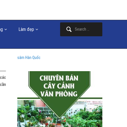
Search
ng
Làm đẹp
for:
sâm Hàn Quốc
 các
 cần