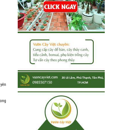
uyên
rong