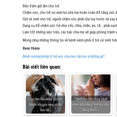
Bảo đảm giữ ấm cho trẻ.
Chăm sóc, cho trẻ sơ sinh bú sữa mẹ hoàn toàn để tăng sức đ
Giữ vệ sinh cho trẻ, người chăm sóc phải rửa tay trước và sau 
Dụng cụ để chăm sóc trẻ như cốc, thìa, chăn, áo, tã… phải sạch
Làm tốt những việc trên, các bậc cha mẹ sẽ giúp phòng tránh vi
Mong rằng những thông tin về bệnh viêm phổi ở trẻ sơ sinh trê
Xem thêm
Bệnh xương khớp ở trẻ em, cha mẹ cần lưu ý những gì?
Bài viết liên quan:
7 sai lầm khi chăm sóc tóc
Thuốc hạ sốt uống cách
khiến tóc gãy rụng nhiều
nhau mấy tiếng? Hướng dẫn
hơn và…
dùng thuốc…