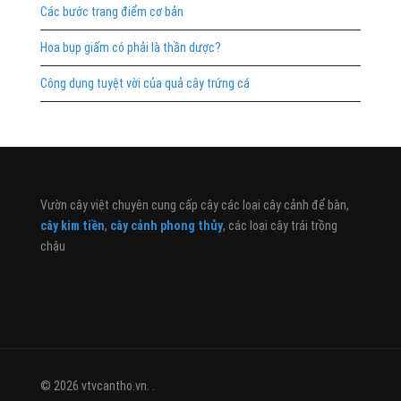
Các bước trang điểm cơ bản
Hoa bụp giấm có phải là thần dược?
Công dụng tuyệt vời của quả cây trứng cá
Vườn cây việt chuyên cung cấp cây các loại cây cảnh để bàn,
cây kim tiền
,
cây cảnh phong thủy
, các loại cây trái trồng
chậu
© 2026 vtvcantho.vn. .