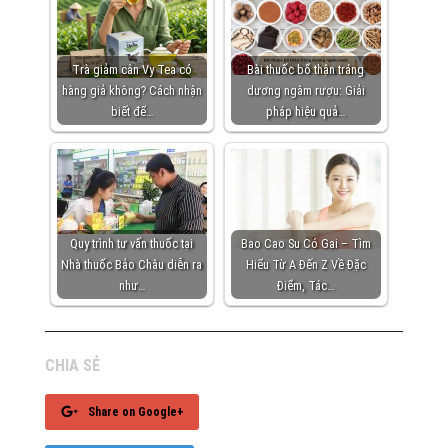
Trà giảm cân Vy Tea có
Bài thuốc bổ thận tráng
hàng giả không? Cách nhận
dương ngâm rượu: Giải
biết để…
pháp hiệu quả…
Quy trình tư vấn thuốc tại
Bao Cao Su Có Gai – Tìm
Nhà thuốc Bảo Châu diễn ra
Hiểu Từ A Đến Z Về Đặc
như…
Điểm, Tác…
CHIA SẺ
Share on Google+