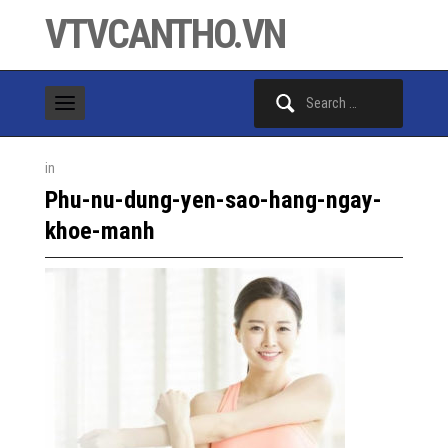
VTVCANTHO.VN
Search
for:
in
Phu-nu-dung-yen-sao-hang-ngay-
khoe-manh