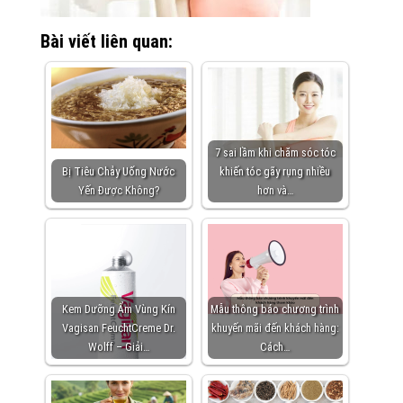
Bài viết liên quan:
7 sai lầm khi chăm sóc tóc
Bị Tiêu Chảy Uống Nước
khiến tóc gãy rụng nhiều
Yến Được Không?
hơn và…
Kem Dưỡng Ẩm Vùng Kín
Mẫu thông báo chương trình
Vagisan FeuchtCreme Dr.
khuyến mãi đến khách hàng:
Wolff – Giải…
Cách…