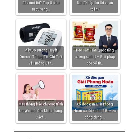
đâu mới tốt? Top 5 chai
lâu để hấp thu tốt và an
rượu vang…
toàn?
Máy Đo Đường Huyết
Kẹo sâm Hàn Quốc tăng
Omron: Thông Tin Chi Tiết
cường sinh lý – Giải pháp
Và Hướng Dẫn…
bồi bổ từ…
Mẫu thông báo chương trình
Xổ độc gan Giải Phong
khuyến mãi đến khách hàng:
Hoàn có tốt không? Review
Cách…
công dụng,…