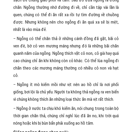
sạch để chúng giao phối và tắm. Sau đó đưa ngỗng ra đồng
chăn. Ngỗng thường nhớ đường đi về, chỉ cần tập vài lần là
quen, chúng có thể đi ăn rất xa rồi tự tìm đường về chuồng
được. Nhưng không nên cho ngỗng đi ăn quá xa sẽ bị mệt,
nhất là vào mùa đẻ.
– Ngỗng có thể chăn thả ở những cánh đồng đã gặt, bãi cỏ
ven đê, bờ cỏ ven mương máng nhưng đó là những bãi chăn
quanh năm của ngỗng. Ngỗng thích vặt cỏ non, cỏ già hay quá
cao chúng chỉ ăn khi không còn cỏ khác. Có thể lùa ngỗng đi
chăn theo các mương máng thường có nhiều cỏ non và hạt
cỏ.
– Ngỗng ít mò kiếm mồi như vịt nên ao hồ chỉ là nơi phối
giống, bơi lội là chủ yếu. Người ta không thả ngỗng ra ven biển
vì chúng không thích ăn những loại thức ăn mà vịt rất thích.
– Ngỗng ở nước ta chịu khó kiếm ăn, nói chung trong toàn bộ
thời gian chăn thả, chúng chỉ nghỉ lúc đã ăn no, khi trời quá
nóng hoặc khi bị bùn bẩn phải xuống ao hồ tắm.