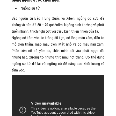
Giống ngỗng được chọn nuôi:
Ngỗng sư tử
Bắt nguồn từ Bắc Trung Quốc và Xiberi, ngỗng có sức đề
kháng và sức đẻ 50 – 70 quả/năm. Ngỗng sinh trưởng và phát
triển nhanh, thích nghi tốt với điều kiện thiên nhiên của ta.
Ngỗng có tầm vóc to trông dữ tợn, có lông màu xám, đầu to
mỏ đen thẫm, mào màu đen. Mắt nhỏ và có màu nâu xám.
Phần trên cổ có yếm da, thân mình dài vừa phải, ngực dài
nhưng hẹp, xương to nhưng thịt màu hơi trắng. Có thể dùng
ngỗng sư tử để lai với ngỗng cỏ để nâng cao khối lượng và
tầm vóc.