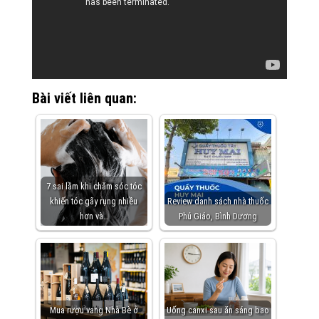
Bài viết liên quan:
7 sai lầm khi chăm sóc tóc
khiến tóc gãy rụng nhiều
Review danh sách nhà thuốc
hơn và…
Phú Giáo, Bình Dương
Mua rượu vang Nhà Bè ở
Uống canxi sau ăn sáng bao