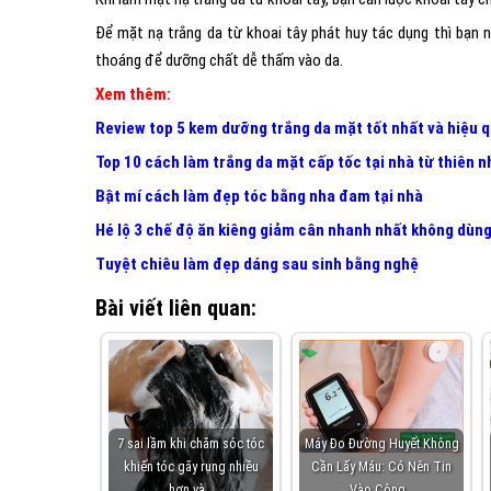
Để mặt nạ trắng da từ khoai tây phát huy tác dụng thì bạn
thoáng để dưỡng chất dễ thấm vào da.
Xem thêm:
Review top 5 kem dưỡng trắng da mặt tốt nhất và hiệu 
Top 10 cách làm trắng da mặt cấp tốc tại nhà từ thiên 
Bật mí cách làm đẹp tóc bằng nha đam tại nhà
Hé lộ 3 chế độ ăn kiêng giảm cân nhanh nhất không dùn
Tuyệt chiêu làm đẹp dáng sau sinh bằng nghệ
Bài viết liên quan:
7 sai lầm khi chăm sóc tóc
Máy Đo Đường Huyết Không
khiến tóc gãy rụng nhiều
Cần Lấy Máu: Có Nên Tin
hơn và…
Vào Công…