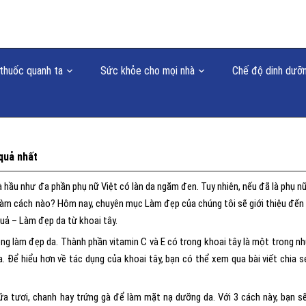
thuốc quanh ta
Sức khỏe cho mọi nhà
Chế độ dinh dưỡ
 quả nhất
 hầu như đa phần phụ nữ Việt có làn da ngăm đen. Tuy nhiên, nếu đã là phụ nữ
làm cách nào? Hôm nay, chuyên mục Làm đẹp của chúng tôi sẽ giới thiệu đến
quả – Làm đẹp da từ khoai tây.
ong làm đẹp da. Thành phần vitamin C và E có trong khoai tây là một trong n
 Để hiểu hơn về tác dụng của khoai tây, bạn có thể xem qua bài viết chia s
ữa tươi, chanh hay trứng gà để làm mặt nạ dưỡng da. Với 3 cách này, bạn s