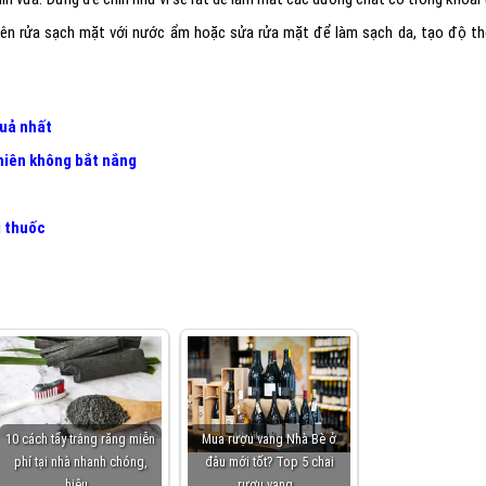
 nên rửa sạch mặt với nước ẩm hoặc sửa rửa mặt để làm sạch da, tạo độ t
quả nhất
nhiên không bắt nắng
g thuốc
10 cách tẩy trắng răng miễn
Mua rượu vang Nhà Bè ở
phí tại nhà nhanh chóng,
đâu mới tốt? Top 5 chai
hiệu…
rượu vang…