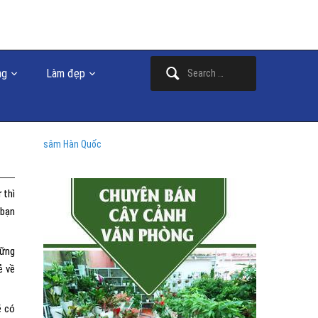
Search
ng
Làm đẹp
for:
sâm Hàn Quốc
 thì
 bạn
hững
ẻ về
ẽ có