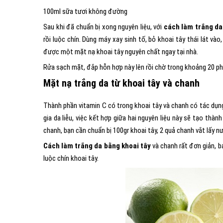
100ml sữa tươi không đường
Sau khi đã chuẩn bị xong nguyên liệu, với
cách làm trắng da
rồi luộc chín. Dùng máy xay sinh tố, bỏ khoai tây thái lát v
được một mặt nạ khoai tây nguyên chất ngay tại nhà.
Rửa sạch mặt, đắp hỗn hợp này lên rồi chờ trong khoảng 20 phú
Mặt nạ trắng da từ khoai tây và chanh
Thành phần vitamin C có trong khoai tây và chanh có tác dụng
gia da liễu, việc kết hợp giữa hai nguyên liệu này sẽ tạo thà
chanh, bạn cần chuẩn bị 100gr khoai tây, 2 quả chanh vắt lấy n
Cách làm trắng da bằng khoai tây
và chanh rất đơn giản, b
luộc chín khoai tây.