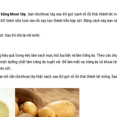
 bằng khoai tây
, bạn rửa khoai tây, sau đó gọt sạch vỏ rồi thái thành lát 
ào, đổ thêm sữa tươi vào rồi say tạo thành hỗn hợp sệt. Bằng cách này, bạn s
t. Sau đó rửa lại với nước.
 hiệu quả trong việc làm sạch mụn, hút bụi bẩn và làm trắng da. Theo các ch
nh một dưỡng chất làm trắng da tuyệt vời. Để làm mặt nạ trắng da từ khoai tâ
ước cốt.
ạn chỉ cần rửa khoai tây thật sạch, sau đó gọt vỏ rồi thái thành lát mỏng. Sa