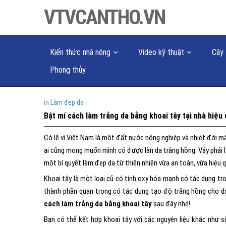
VTVCANTHO.VN
Kiến thức nhà nông
Video kỹ thuật
Cây 
Phong thủy
in
Làm đẹp da
Bật mí cách làm trắng da bằng khoai tây tại nhà hiệu
Có lẽ vì Việt Nam là một đất nước nông nghiệp và nhiệt đới mà
ai cũng mong muốn mình có được làn da trắng hồng. Vậy phải 
một bí quyết làm đẹp da từ thiên nhiên vừa an toàn, vừa hiệu 
Khoai tây là một loại củ có tính oxy hóa mạnh có tác dụng tr
thành phần quan trọng có tác dụng tạo độ trắng hồng cho da.
cách làm trắng da bằng khoai tây
sau đây nhé!
Bạn có thể kết hợp khoai tây với các nguyên liệu khác như s