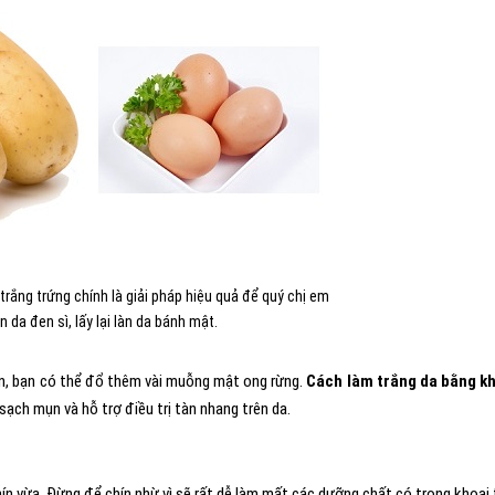
 trắng trứng chính là giải pháp hiệu quả để quý chị em
 da đen sì, lấy lại làn da bánh mật.
cần, bạn có thể đổ thêm vài muỗng mật ong rừng.
Cách làm trắng da bằng k
 sạch mụn và hỗ trợ điều trị tàn nhang trên da.
hín vừa. Đừng để chín nhừ vì sẽ rất dễ làm mất các dưỡng chất có trong khoai 