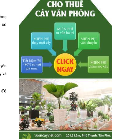
mỏng
ẽ có
uyên
y và
u đó