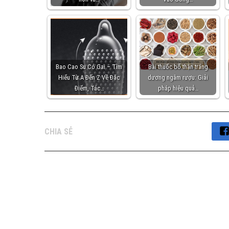
Bao Cao Su Có Gai – Tìm
Bài thuốc bổ thận tráng
Hiểu Từ A Đến Z Về Đặc
dương ngâm rượu: Giải
Điểm, Tác…
pháp hiệu quả…
CHIA SẺ