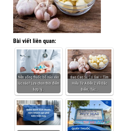
Bài viết liên quan:
Nên uống thuốc bổ não vào
Bao Cao Su Có Gai – Tìm
lúc nào? Lựa chọn thời điểm
Hiểu Từ A Đến Z Về Đặc
hợp lý…
Điểm, Tác…