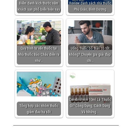
Điểm danh kích thước nệm
Review danh sách nhà thuốc
khách sạn phổ biến hiện nay
Phú Giáo, Bình Dương
Quy trình tư vấn thuốc tại
Uống thuốc bổ thận có tốt
Nhà thuốc Bảo Châu diễn ra
không? Chuyên gia giải đáp
như…
chi…
Cerebrolysin 10ml Là Thuốc
Tổng hợp các nhóm thuốc
Gì? Công Dụng, Cách Dùng
giảm đau hạ sốt
Và Những…