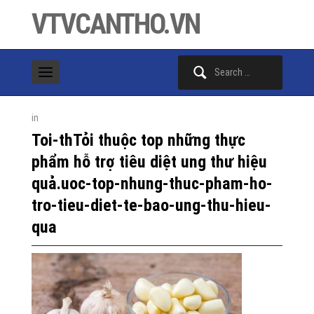
VTVCANTHO.VN
Search
for:
in
Toi-thTỏi thuộc top những thực
phẩm hỗ trợ tiêu diệt ung thư hiệu
quả.uoc-top-nhung-thuc-pham-ho-
tro-tieu-diet-te-bao-ung-thu-hieu-
qua