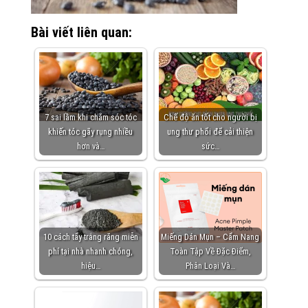
Bài viết liên quan:
7 sai lầm khi chăm sóc tóc
Chế độ ăn tốt cho người bị
khiến tóc gãy rụng nhiều
ung thư phổi để cải thiện
hơn và…
sức…
10 cách tẩy trắng răng miễn
Miếng Dán Mụn – Cẩm Nang
phí tại nhà nhanh chóng,
Toàn Tập Về Đặc Điểm,
hiệu…
Phân Loại Và…