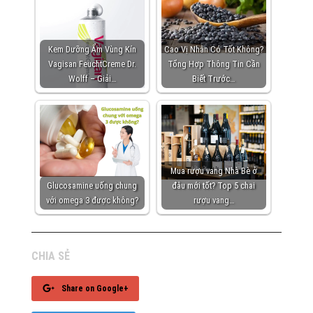
Kem Dưỡng Ẩm Vùng Kín
Cao Vị Nhân Có Tốt Không?
Vagisan FeuchtCreme Dr.
Tổng Hợp Thông Tin Cần
Wolff – Giải…
Biết Trước…
Mua rượu vang Nhà Bè ở
Glucosamine uống chung
đâu mới tốt? Top 5 chai
với omega 3 được không?
rượu vang…
CHIA SẺ
Share on Google+