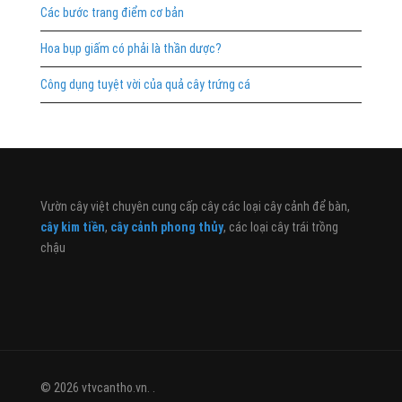
Các bước trang điểm cơ bản
Hoa bụp giấm có phải là thần dược?
Công dụng tuyệt vời của quả cây trứng cá
Vườn cây việt chuyên cung cấp cây các loại cây cảnh để bàn,
cây kim tiền
,
cây cảnh phong thủy
, các loại cây trái trồng
chậu
© 2026 vtvcantho.vn. .