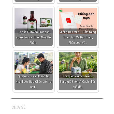
So sánh Siro ho Prospan
Miếng Dán Mụn – Cẩm Nang
người lớn và Thiên Môn Bổ
Toàn Tập Về Đặc Điểm,
Phổi…
Phân Loại Và…
Quy trình tư vấn thuốc tại
Trà giảm cân Vy Tea có
Nhà thuốc Bảo Châu diễn ra
hàng giả không? Cách nhận
như…
biết để…
CHIA SẺ