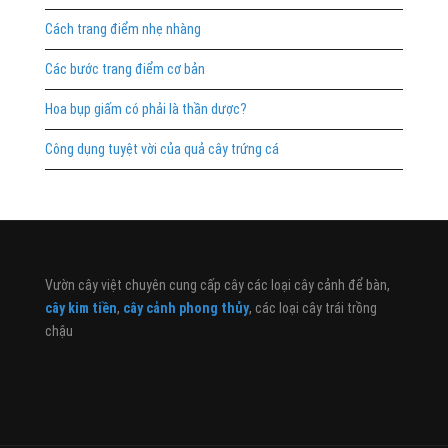
Cách trang điểm nhẹ nhàng
Các bước trang điểm cơ bản
Hoa bụp giấm có phải là thần dược?
Công dụng tuyệt vời của quả cây trứng cá
Vườn cây việt chuyên cung cấp cây các loại cây cảnh để bàn,
cây kim tiền
,
cây cảnh phong thủy
, các loại cây trái trồng
chậu