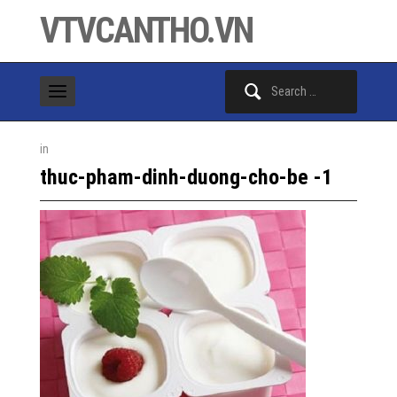
VTVCANTHO.VN
Search
for:
in
thuc-pham-dinh-duong-cho-be -1