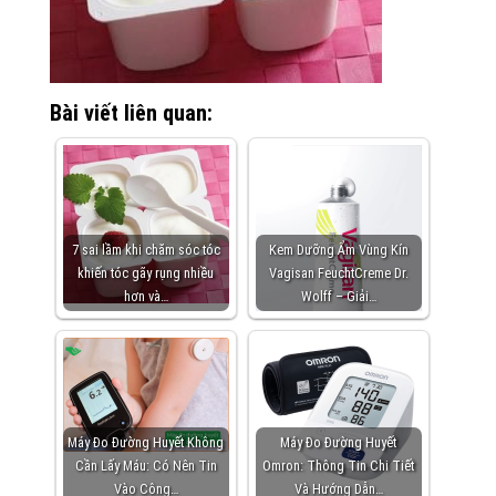
Bài viết liên quan:
7 sai lầm khi chăm sóc tóc
Kem Dưỡng Ẩm Vùng Kín
khiến tóc gãy rụng nhiều
Vagisan FeuchtCreme Dr.
hơn và…
Wolff – Giải…
Máy Đo Đường Huyết Không
Máy Đo Đường Huyết
Cần Lấy Máu: Có Nên Tin
Omron: Thông Tin Chi Tiết
Vào Công…
Và Hướng Dẫn…