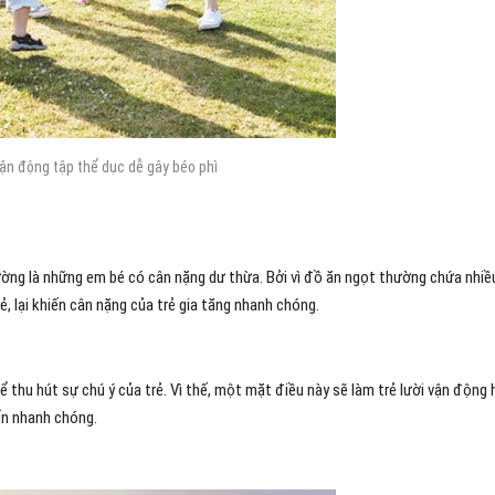
ận động tập thể dục dễ gây béo phì
hường là những em bé có cân nặng dư thừa. Bởi vì đồ ăn ngọt thường chứa nhiề
 lại khiến cân nặng của trẻ gia tăng nhanh chóng.
 thu hút sự chú ý của trẻ. Vì thế, một mặt điều này sẽ làm trẻ lười vận động 
iển nhanh chóng.