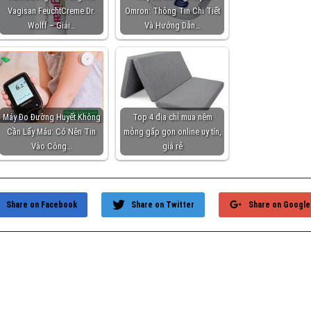
Vagisan FeuchtCreme Dr.
Omron: Thông Tin Chi Tiết
Wolff – Giải…
Và Hướng Dẫn…
Máy Đo Đường Huyết Không
Top 4 địa chỉ mua nệm
Cần Lấy Máu: Có Nên Tin
mỏng gấp gọn online uy tín,
Vào Công…
giá rẻ
Share on Facebook
Share on Twitter
Share on Google