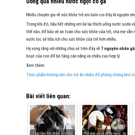
Uống quá nhiều nước ngọt có ga
Nhiều chuyên gia về sức khỏe trẻ em luôn coi đây là nguyên nh
Trong khi đó, hầu hết những em bé lại thích uống nước soda 
thế nào, để bảo vệ an toàn cho sức khỏe của trẻ, cha mẹ vẫn 
nước lọc sẽ hữu ích cho sức khỏe của trẻ hơn nhiều.
Hy vọng rằng với những chia sẻ trên đây về
7 nguyên nhân gây
hoạt của con để bé tăng cân nặng và chiều cao hợp lý.
Xem thêm:
Thực phẩm không nên cho trẻ ăn nhiều để phòng chứng khó ti
Bài viết liên quan:
7 sai lầm khi chăm sóc tóc
Phô mai uống rượu vang: Sự