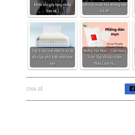
khiến tóc gãy rụng nhiều
kết hợp hoàn hảo không nên
hơn và…
bỏ lỡ!
Top 5 các loại nệm lò xo túi
Miếng Dán Mụn – Cẩm Nang
độc lập phổ biến nhất hiện
Toàn Tập Về Đặc Điểm,
nay
Phân Loại Và…
CHIA SẺ