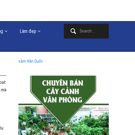
Search
ng
Làm đẹp
for:
sâm Hàn Quốc
hoạt
mà
ều