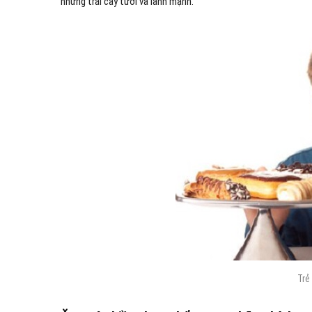
những trái cây tươi và lành mạnh.
Trẻ