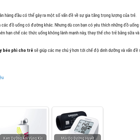
ân hàng đầu có thể gây ra một số vấn đề về sự gia tăng trọng lượng của trẻ.
và các đồ uống có đường khác. Nhưng dù con bạn có yêu thích những đồ uống
nên hạn chế các thức uống không lành mạnh này, thay thế cho trẻ bằng sữa và
 béo phì cho trẻ
sẽ giúp các mẹ chú ý hơn tới chế độ dinh dưỡng và vấn đề 
êu
Kem Dưỡng Ẩm Vùng Kín
Máy Đo Đường Huyết