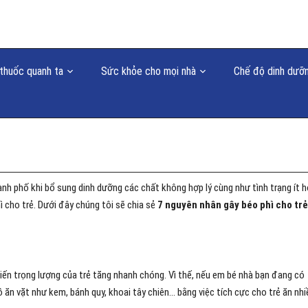
thuốc quanh ta
Sức khỏe cho mọi nhà
Chế độ dinh dưỡ
thành phố khi bổ sung dinh dưỡng các chất không hợp lý cùng như tình trạng ít 
 cho trẻ. Dưới đây chúng tôi sẽ chia sẻ
7 nguyên nhân gây béo phì cho trẻ
ến trọng lượng của trẻ tăng nhanh chóng. Vì thế, nếu em bé nhà bạn đang có
ăn vặt như kem, bánh quy, khoai tây chiên… bằng việc tích cực cho trẻ ăn nhi