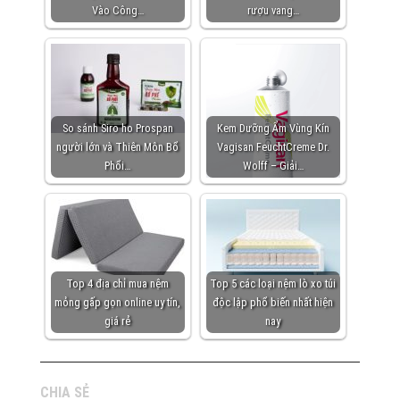
Vào Công…
rượu vang…
So sánh Siro ho Prospan
Kem Dưỡng Ẩm Vùng Kín
người lớn và Thiên Môn Bổ
Vagisan FeuchtCreme Dr.
Phổi…
Wolff – Giải…
Top 4 địa chỉ mua nệm
Top 5 các loại nệm lò xo túi
mỏng gấp gọn online uy tín,
độc lập phổ biến nhất hiện
giá rẻ
nay
CHIA SẺ