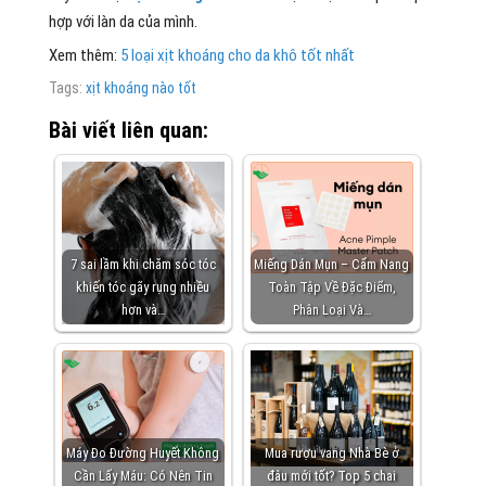
hợp với làn da của mình.
Xem thêm:
5 loại xịt khoáng cho da khô tốt nhất
Tags:
xịt khoáng nào tốt
Bài viết liên quan:
7 sai lầm khi chăm sóc tóc
Miếng Dán Mụn – Cẩm Nang
khiến tóc gãy rụng nhiều
Toàn Tập Về Đặc Điểm,
hơn và…
Phân Loại Và…
Máy Đo Đường Huyết Không
Mua rượu vang Nhà Bè ở
Cần Lấy Máu: Có Nên Tin
đâu mới tốt? Top 5 chai