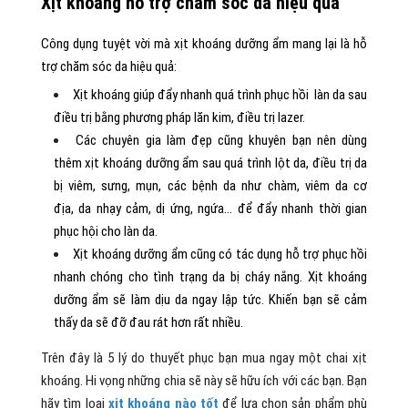
Xịt khoáng hỗ trợ chăm sóc da hiệu quả
Công dụng tuyệt vời mà xịt khoáng dưỡng ẩm mang lại là hỗ
trợ chăm sóc da hiệu quả:
Xịt khoáng giúp đẩy nhanh quá trình phục hồi làn da sau
điều trị bằng phương pháp lăn kim, điều trị lazer.
Các chuyên gia làm đẹp cũng khuyên bạn nên dùng
thêm xịt khoáng dưỡng ẩm sau quá trình lột da, điều trị da
bị viêm, sưng, mụn, các bệnh da như chàm, viêm da cơ
địa, da nhạy cảm, dị ứng, ngứa… để đẩy nhanh thời gian
phục hội cho làn da.
Xịt khoáng dưỡng ẩm cũng có tác dụng hỗ trợ phục hồi
nhanh chóng cho tình trạng da bị cháy nắng. Xịt khoáng
dưỡng ẩm sẽ làm dịu da ngay lập tức. Khiến bạn sẽ cảm
thấy da sẽ đỡ đau rát hơn rất nhiều.
Trên đây là 5 lý do thuyết phục bạn mua ngay một chai xịt
khoáng. Hi vọng những chia sẽ này sẽ hữu ích với các bạn. Bạn
hãy tìm loại
xịt khoáng nào tốt
để lựa chọn sản phẩm phù