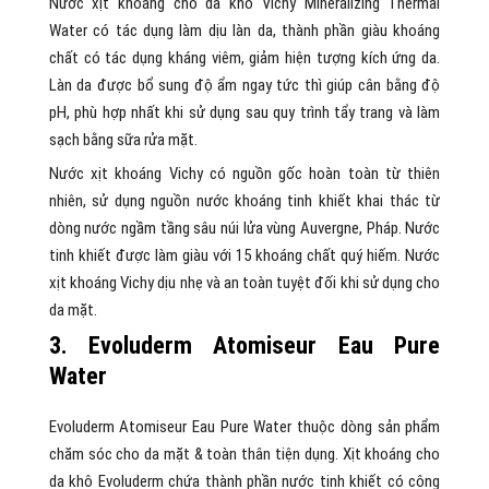
Nước xịt khoáng cho da khô Vichy Mineralizing Thermal
Water có tác dụng làm dịu làn da, thành phần giàu khoáng
chất có tác dụng kháng viêm, giảm hiện tượng kích ứng da.
Làn da được bổ sung độ ẩm ngay tức thì giúp cân bằng độ
pH, phù hợp nhất khi sử dụng sau quy trình tẩy trang và làm
sạch bằng sữa rửa mặt.
Nước xịt khoáng Vichy có nguồn gốc hoàn toàn từ thiên
nhiên, sử dụng nguồn nước khoáng tinh khiết khai thác từ
dòng nước ngầm tầng sâu núi lửa vùng Auvergne, Pháp. Nước
tinh khiết được làm giàu với 15 khoáng chất quý hiếm. Nước
xịt khoáng Vichy dịu nhẹ và an toàn tuyệt đối khi sử dụng cho
da mặt.
3. Evoluderm Atomiseur Eau Pure
Water
Evoluderm Atomiseur Eau Pure Water thuộc dòng sản phẩm
chăm sóc cho da mặt & toàn thân tiện dụng. Xịt khoáng cho
da khô Evoluderm chứa thành phần nước tinh khiết có công