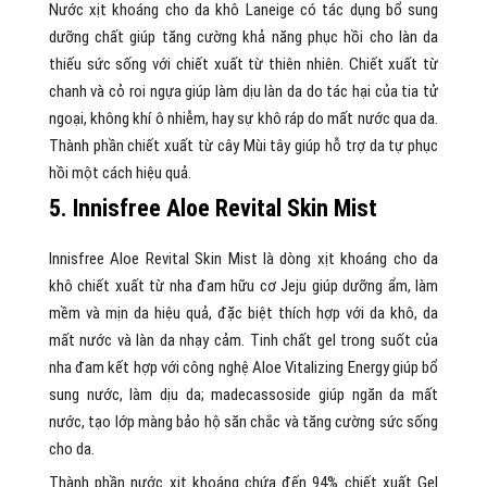
Nước xịt khoáng cho da khô Laneige có tác dụng bổ sung
dưỡng chất giúp tăng cường khả năng phục hồi cho làn da
thiếu sức sống với chiết xuất từ thiên nhiên. Chiết xuất từ
chanh và cỏ roi ngựa giúp làm dịu làn da do tác hại của tia tử
ngoại, không khí ô nhiễm, hay sự khô ráp do mất nước qua da.
Thành phần chiết xuất từ cây Mùi tây giúp hỗ trợ da tự phục
hồi một cách hiệu quả.
5. Innisfree Aloe Revital Skin Mist
Innisfree Aloe Revital Skin Mist là dòng xịt khoáng cho da
khô chiết xuất từ nha đam hữu cơ Jeju giúp dưỡng ẩm, làm
mềm và mịn da hiệu quả, đặc biệt thích hợp với da khô, da
mất nước và làn da nhạy cảm. Tinh chất gel trong suốt của
nha đam kết hợp với công nghệ Aloe Vitalizing Energy giúp bổ
sung nước, làm dịu da; madecassoside giúp ngăn da mất
nước, tạo lớp màng bảo hộ săn chắc và tăng cường sức sống
cho da.
Thành phần nước xịt khoáng chứa đến 94% chiết xuất Gel