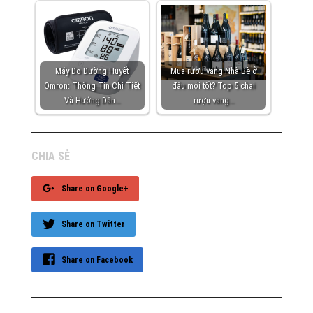
Máy Đo Đường Huyết
Mua rượu vang Nhà Bè ở
Omron: Thông Tin Chi Tiết
đâu mới tốt? Top 5 chai
Và Hướng Dẫn…
rượu vang…
CHIA SẺ
Share on Google+
Share on Twitter
Share on Facebook