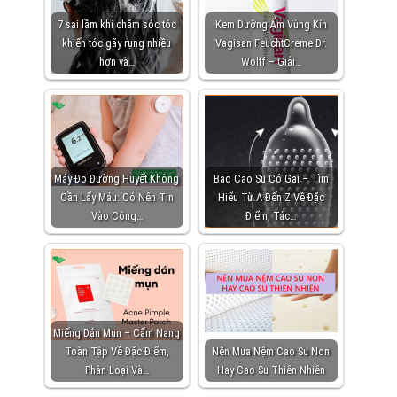
7 sai lầm khi chăm sóc tóc
Kem Dưỡng Ẩm Vùng Kín
khiến tóc gãy rụng nhiều
Vagisan FeuchtCreme Dr.
hơn và…
Wolff – Giải…
Máy Đo Đường Huyết Không
Bao Cao Su Có Gai – Tìm
Cần Lấy Máu: Có Nên Tin
Hiểu Từ A Đến Z Về Đặc
Vào Công…
Điểm, Tác…
Miếng Dán Mụn – Cẩm Nang
Toàn Tập Về Đặc Điểm,
Nên Mua Nệm Cao Su Non
Phân Loại Và…
Hay Cao Su Thiên Nhiên