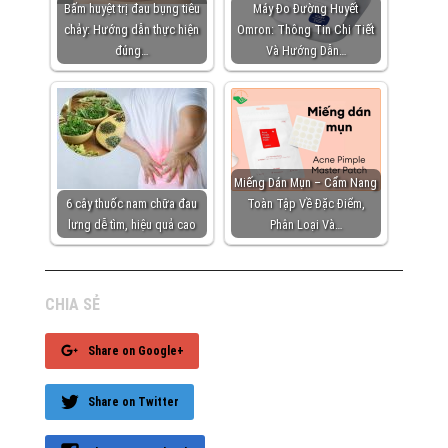
Bấm huyệt trị đau bụng tiêu
Máy Đo Đường Huyết
chảy: Hướng dẫn thực hiện
Omron: Thông Tin Chi Tiết
đúng…
Và Hướng Dẫn…
Miếng Dán Mụn – Cẩm Nang
6 cây thuốc nam chữa đau
Toàn Tập Về Đặc Điểm,
lưng dễ tìm, hiệu quả cao
Phân Loại Và…
CHIA SẺ
Share on Google+
Share on Twitter