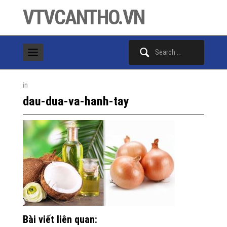
VTVCANTHO.VN
Search
for:
in
dau-dua-va-hanh-tay
Bài viết liên quan: