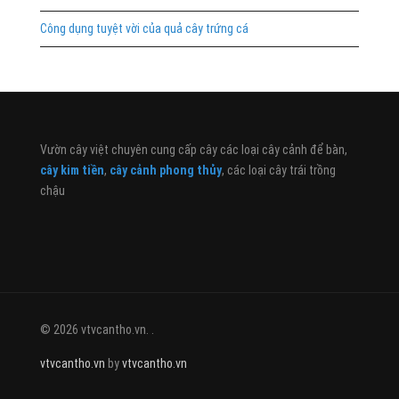
Công dụng tuyệt vời của quả cây trứng cá
Vườn cây việt chuyên cung cấp cây các loại cây cảnh để bàn,
cây kim tiền
,
cây cảnh phong thủy
, các loại cây trái trồng
chậu
© 2026 vtvcantho.vn. .
vtvcantho.vn
by
vtvcantho.vn