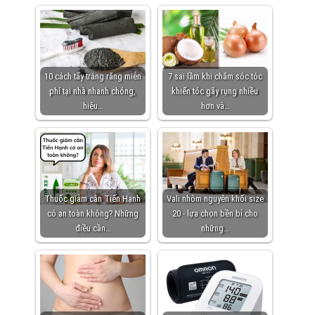
10 cách tẩy trắng răng miễn
7 sai lầm khi chăm sóc tóc
phí tại nhà nhanh chóng,
khiến tóc gãy rụng nhiều
hiệu…
hơn và…
Thuốc giảm cân Tiến Hạnh
Vali nhôm nguyên khối size
có an toàn không? Những
20 - lựa chọn bền bỉ cho
điều cần…
những…