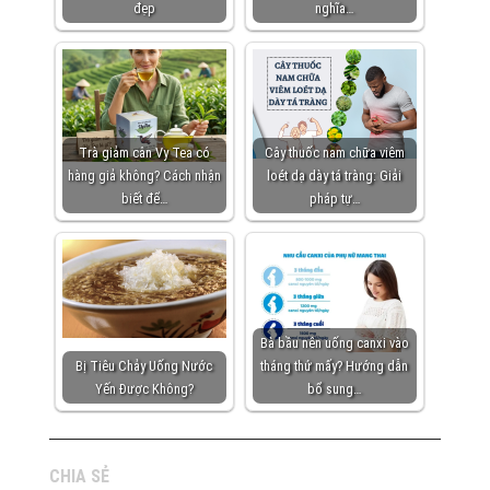
đẹp
nghĩa…
Trà giảm cân Vy Tea có
Cây thuốc nam chữa viêm
hàng giả không? Cách nhận
loét dạ dày tá tràng: Giải
biết để…
pháp tự…
Bà bầu nên uống canxi vào
Bị Tiêu Chảy Uống Nước
tháng thứ mấy? Hướng dẫn
Yến Được Không?
bổ sung…
CHIA SẺ