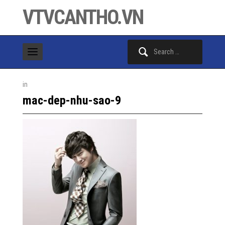
VTVCANTHO.VN
Search
for:
in
mac-dep-nhu-sao-9