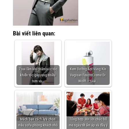
Bài viết liên quan:
7 sai lầm khi chăm sóc tóc
Kem Dưỡng Ẩm Vùng Kín
khiến tóc gãy rụng nhiều
Vagisan FeuchtCreme Dr.
hơn và…
Wolff – Giải…
Mách bạn cách lựa chọn
Tổng hợp 30+ lời chúc bố
mẫu sofa phòng khách nhỏ
mẹ ngày tết ấm áp và đầy ý