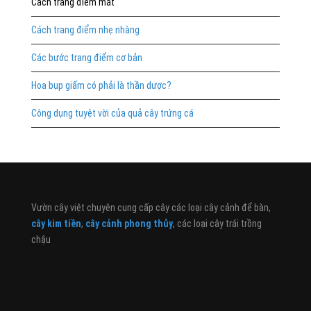
Cách trang điểm mắt
Cách trang điểm nhẹ nhàng
Các bước trang điểm cơ bản
Hoa bụp giấm có phải là thần dược?
Công dụng tuyệt vời của quả cây trứng cá
Vườn cây việt chuyên cung cấp cây các loại cây cảnh để bàn,
cây kim tiền
,
cây cảnh phong thủy
, các loại cây trái trồng
chậu