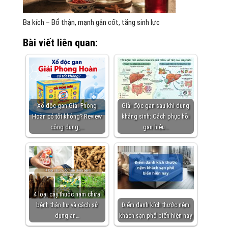
Ba kích – Bổ thận, mạnh gân cốt, tăng sinh lực
Bài viết liên quan:
Xổ độc gan Giải Phong
Giải độc gan sau khi dùng
Hoàn có tốt không? Review
kháng sinh: Cách phục hồi
công dụng,…
gan hiệu…
4 loại cây thuốc nam chữa
bệnh thận hư và cách sử
Điểm danh kích thước nệm
dụng an…
khách sạn phổ biến hiện nay