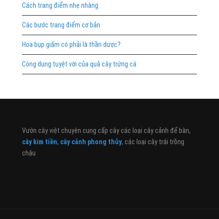
Cách trang điểm nhẹ nhàng
Các bước trang điểm cơ bản
Hoa bụp giấm có phải là thần dược?
Công dụng tuyệt vời của quả cây trứng cá
Vườn cây việt chuyên cung cấp cây các loại cây cảnh để bàn,
cây kim tiền
,
cây cảnh phong thủy
, các loại cây trái trồng
chậu