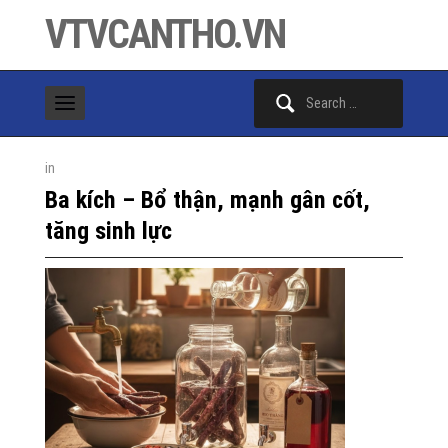
VTVCANTHO.VN
Search
for:
in
Ba kích – Bổ thận, mạnh gân cốt,
tăng sinh lực