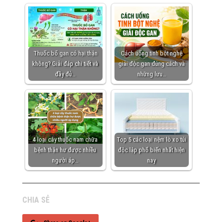
Thuốc bổ gan có hại thận
Cách uống tinh bột nghệ
không? Giải đáp chi tiết và
giải độc gan đúng cách và
đầy đủ…
những lưu…
4 loại cây thuốc nam chữa
Top 5 các loại nệm lò xo túi
bệnh thận hư được nhiều
độc lập phổ biến nhất hiện
người áp…
nay
CHIA SẺ