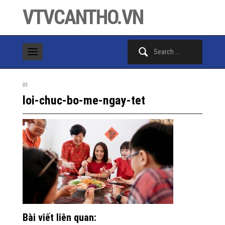
VTVCANTHO.VN
Search
for:
in
loi-chuc-bo-me-ngay-tet
Bài viết liên quan: