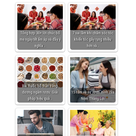
Tổng hợp 30+ lời chúc bố
7 sai lầm khi chăm sóc tóc
mẹ ngày tết ấm áp và đầy ý
khiến tóc gãy rụng nhiều
nghĩa…
hơn và…
Bài thuốc bổ thận tráng
dương ngâm rượu: Giải
15 năm và sự vươn mình của
pháp hiệu quả…
Nệm Thắng Lợi