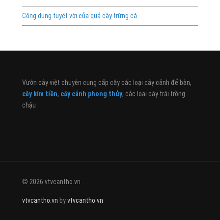
Công dụng tuyệt vời của quả cây trứng cá
Vườn cây việt chuyên cung cấp cây các loại cây cảnh để bàn,
cây kim tiền
,
cây cảnh phong thủy
, các loại cây trái trồng
chậu
© 2026 vtvcantho.vn. .
vtvcantho.vn
by
vtvcantho.vn