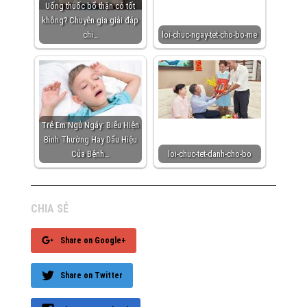
Uống thuốc bổ thận có tốt
không? Chuyên gia giải đáp
chi…
loi-chuc-ngay-tet-cho-bo-me
Trẻ Em Ngủ Ngáy: Biểu Hiện
Bình Thường Hay Dấu Hiệu
Của Bệnh…
loi-chuc-tet-danh-cho-bo
CHIA SẺ
Share on Google+
Share on Twitter