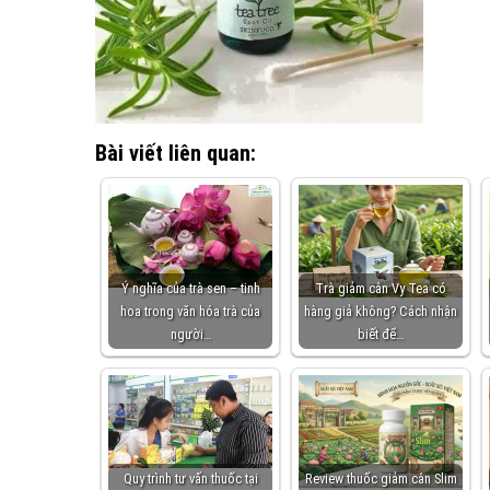
Bài viết liên quan:
Ý nghĩa của trà sen – tinh
Trà giảm cân Vy Tea có
hoa trong văn hóa trà của
hàng giả không? Cách nhận
người…
biết để…
Quy trình tư vấn thuốc tại
Review thuốc giảm cân Slim