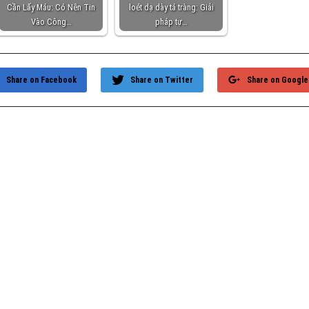
Cần Lấy Máu: Có Nên Tin
loét dạ dày tá tràng: Giải
Vào Công…
pháp tự…
Share on Facebook
Share on Twitter
Share on Google