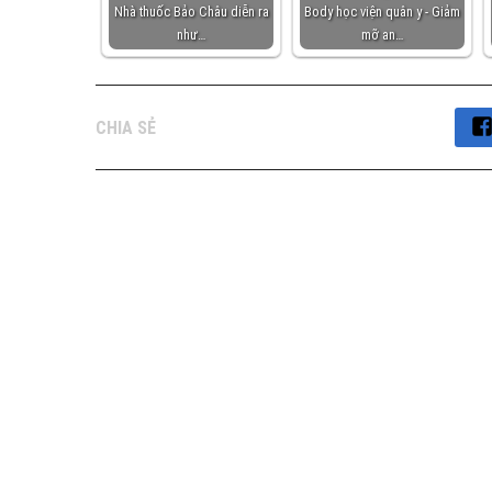
Nhà thuốc Bảo Châu diễn ra
Body học viện quân y - Giảm
như…
mỡ an…
CHIA SẺ