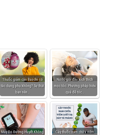
Thuốc giảm cân Baschi có
Nước gội đầu kích thích
tác dụng phụ không? Sự thật
mọc tóc: Phương pháp hiệu
bạn nên…
quả để tóc…
Máy Đo Đường Huyết Không
Cây thuốc nam chữa viêm