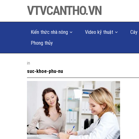
VTVCANTHO.VN
Kiến thức nhà nông
Video kỹ thuật
Cây 
Phong thủy
in
suc-khoe-phu-nu