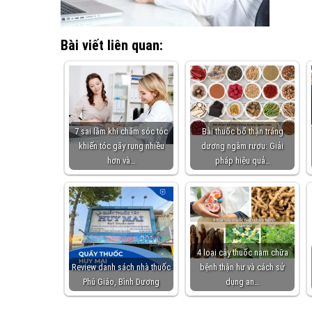
Bài viết liên quan:
7 sai lầm khi chăm sóc tóc
Bài thuốc bổ thận tráng
khiến tóc gãy rụng nhiều
dương ngâm rượu: Giải
hơn và…
pháp hiệu quả…
4 loại cây thuốc nam chữa
Review danh sách nhà thuốc
bệnh thận hư và cách sử
Phú Giáo, Bình Dương
dụng an…