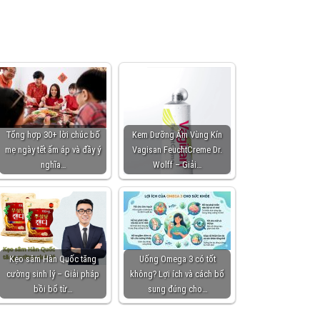
Tổng hợp 30+ lời chúc bố
Kem Dưỡng Ẩm Vùng Kín
mẹ ngày tết ấm áp và đầy ý
Vagisan FeuchtCreme Dr.
nghĩa…
Wolff – Giải…
Kẹo sâm Hàn Quốc tăng
Uống Omega 3 có tốt
cường sinh lý – Giải pháp
không? Lợi ích và cách bổ
bồi bổ từ…
sung đúng cho…