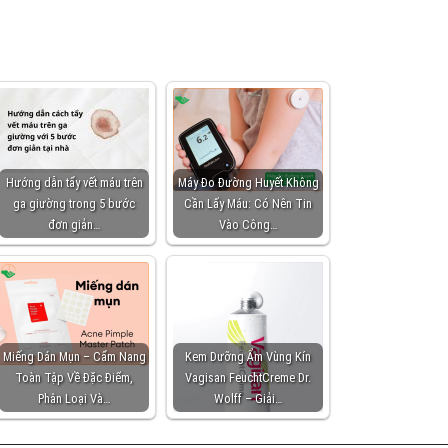
Hướng dẫn tẩy vết máu trên
Máy Đo Đường Huyết Không
ga giường trong 5 bước
Cần Lấy Máu: Có Nên Tin
đơn giản…
Vào Công…
Miếng Dán Mụn – Cẩm Nang
Kem Dưỡng Ẩm Vùng Kín
Toàn Tập Về Đặc Điểm,
Vagisan FeuchtCreme Dr.
Phân Loại Và…
Wolff – Giải…