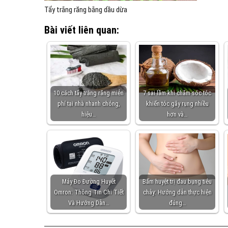
Tẩy trắng răng bằng dầu dừa
Bài viết liên quan:
10 cách tẩy trắng răng miễn
7 sai lầm khi chăm sóc tóc
phí tại nhà nhanh chóng,
khiến tóc gãy rụng nhiều
hiệu…
hơn và…
Máy Đo Đường Huyết
Bấm huyệt trị đau bụng tiêu
Omron: Thông Tin Chi Tiết
chảy: Hướng dẫn thực hiện
Và Hướng Dẫn…
đúng…