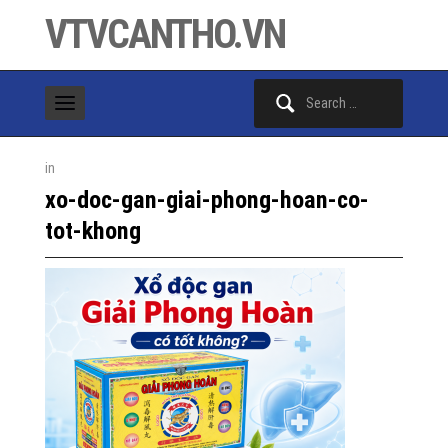
VTVCANTHO.VN
Search
for:
in
xo-doc-gan-giai-phong-hoan-co-
tot-khong