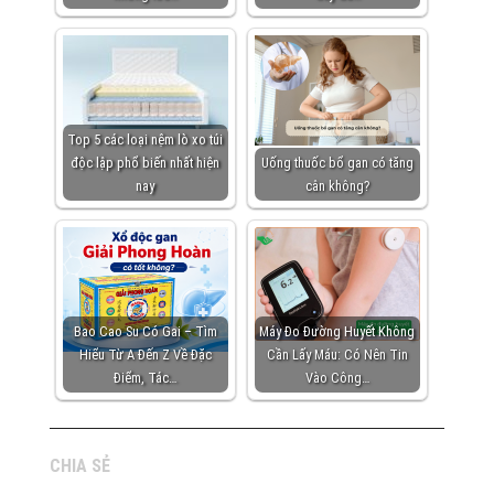
Top 5 các loại nệm lò xo túi
độc lập phổ biến nhất hiện
Uống thuốc bổ gan có tăng
nay
cân không?
Bao Cao Su Có Gai – Tìm
Máy Đo Đường Huyết Không
Hiểu Từ A Đến Z Về Đặc
Cần Lấy Máu: Có Nên Tin
Điểm, Tác…
Vào Công…
CHIA SẺ