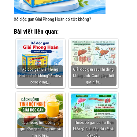
Xổ độc gan Giải Phong Hoàn có tốt không?
Bài viết liên quan:
Xổ độc gan Giải Phong
Giải độc gan sau khi dùng
Hoàn có tốt không? Review
kháng sinh: Cách phục hồi
công dụng,…
gan hiệu…
Cách uống tinh bột nghệ
Thuốc bổ gan có hại thận
giải độc gan đúng cách và
không? Giải đáp chi tiết và
những lưu…
đầy đủ…