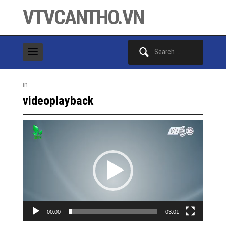
VTVCANTHO.VN
Search
for:
in
videoplayback
Video
Player
00:00
03:01