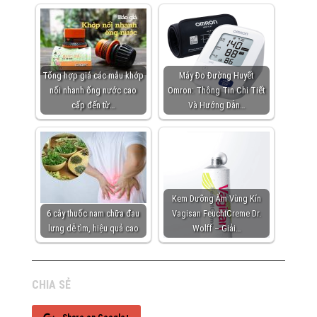
Tổng hợp giá các mẫu khớp
Máy Đo Đường Huyết
nối nhanh ống nước cao
Omron: Thông Tin Chi Tiết
cấp đến từ…
Và Hướng Dẫn…
Kem Dưỡng Ẩm Vùng Kín
6 cây thuốc nam chữa đau
Vagisan FeuchtCreme Dr.
lưng dễ tìm, hiệu quả cao
Wolff – Giải…
CHIA SẺ