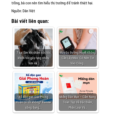
trồng, bà con nên tìm hiểu thị trường để tránh thiệt hại.
Nguồn: Dân Việt
Bài viết liên quan:
7 sai lầm khi chăm sóc tóc
Máy Đo Đường Huyết Không
khiến tóc gãy rụng nhiều
Cần Lấy Máu: Có Nên Tin
hơn và…
Vào Công…
Xổ độc gan Giải Phong
Miếng Dán Mụn – Cẩm Nang
Hoàn có tốt không? Review
Toàn Tập Về Đặc Điểm,
công dụng,…
Phân Loại Và…