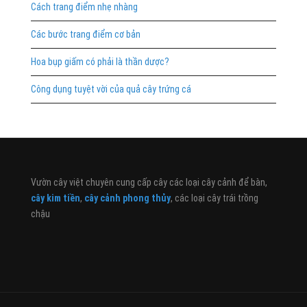
Cách trang điểm nhẹ nhàng
Các bước trang điểm cơ bản
Hoa bụp giấm có phải là thần dược?
Công dụng tuyệt vời của quả cây trứng cá
Vườn cây việt chuyên cung cấp cây các loại cây cảnh để bàn,
cây kim tiền
,
cây cảnh phong thủy
, các loại cây trái trồng
chậu