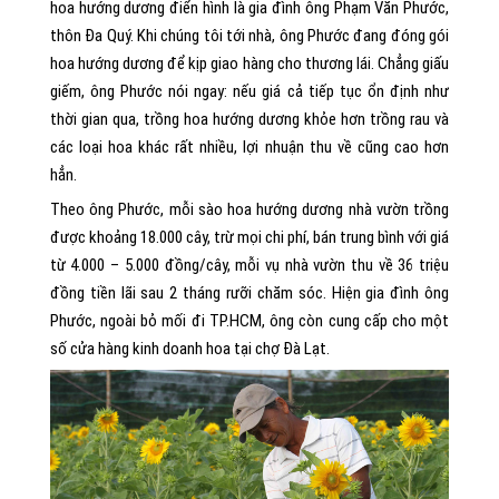
hoa hướng dương điển hình là gia đình ông Phạm Văn Phước,
thôn Đa Quý. Khi chúng tôi tới nhà, ông Phước đang đóng gói
hoa hướng dương để kịp giao hàng cho thương lái. Chẳng giấu
giếm, ông Phước nói ngay: nếu giá cả tiếp tục ổn định như
thời gian qua, trồng hoa hướng dương khỏe hơn trồng rau và
các loại hoa khác rất nhiều, lợi nhuận thu về cũng cao hơn
hẳn.
Theo ông Phước, mỗi sào hoa hướng dương nhà vườn trồng
được khoảng 18.000 cây, trừ mọi chi phí, bán trung bình với giá
từ 4.000 – 5.000 đồng/cây, mỗi vụ nhà vườn thu về 36 triệu
đồng tiền lãi sau 2 tháng rưỡi chăm sóc. Hiện gia đình ông
Phước, ngoài bỏ mối đi TP.HCM, ông còn cung cấp cho một
số cửa hàng kinh doanh hoa tại chợ Đà Lạt.