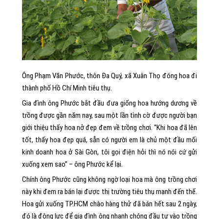
Ông Phạm Văn Phước, thôn Đa Quý, xã Xuân Thọ đóng hoa đi
thành phố Hồ Chí Minh tiêu thụ.
Gia đình ông Phước bắt đầu đưa giống hoa hướng dương về
trồng được gần năm nay, sau một lần tình cờ được người bạn
giới thiệu thấy hoa nở đẹp đem về trồng chơi. “Khi hoa đã lên
tốt, thấy hoa đẹp quá, sẵn có người em là chủ một đầu mối
kinh doanh hoa ở Sài Gòn, tôi gọi điện hỏi thì nó nói cứ gửi
xuống xem sao” – ông Phước kể lại.
Chính ông Phước cũng không ngờ loại hoa mà ông trồng chơi
này khi đem ra bán lại được thị trường tiêu thụ mạnh đến thế.
Hoa gửi xuống TP.HCM chào hàng thử đã bán hết sau 2 ngày,
đó là động lực để gia đình ông nhanh chóng đầu tư vào trồng