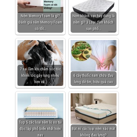
Nệm Memory Foam là gì?
Nệm khách sạn hay dùng là
Đánh giá nệm Memory Foam
nệm gì? 3 Loại đệm khách
có tốt…
sạn phổ…
7 sai lầm khi chăm sóc tóc
khiến tóc gãy rụng nhiều
6 cây thuốc nam chữa đau
hơn và…
lưng dễ tìm, hiệu quả cao
Top 5 các loại nệm lò xo túi
độc lập phổ biến nhất hiện
Bật mí các loại nệm nào mát
nay
không đau lưng?