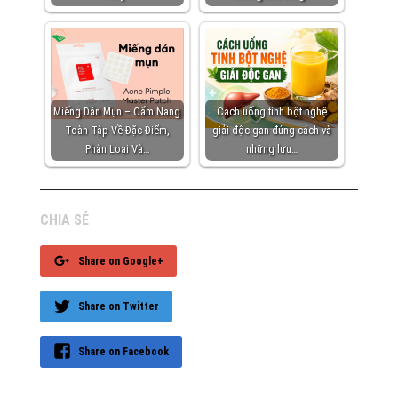
Miếng Dán Mụn – Cẩm Nang
Cách uống tinh bột nghệ
Toàn Tập Về Đặc Điểm,
giải độc gan đúng cách và
Phân Loại Và…
những lưu…
CHIA SẺ
Share on Google+
Share on Twitter
Share on Facebook