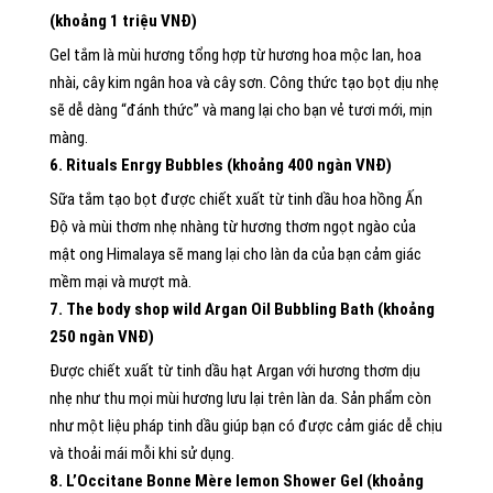
(khoảng 1 triệu VNĐ)
Gel tắm là mùi hương tổng hợp từ hương hoa mộc lan, hoa
nhài, cây kim ngân hoa và cây sơn. Công thức tạo bọt dịu nhẹ
sẽ dễ dàng “đánh thức” và mang lại cho bạn vẻ tươi mới, mịn
màng.
6. Rituals Enrgy Bubbles (khoảng 400 ngàn VNĐ)
Sữa tắm tạo bọt được chiết xuất từ tinh dầu hoa hồng Ấn
Độ và mùi thơm nhẹ nhàng từ hương thơm ngọt ngào của
mật ong Himalaya sẽ mang lại cho làn da của bạn cảm giác
mềm mại và mượt mà.
7. The body shop wild Argan Oil Bubbling Bath (khoảng
250 ngàn VNĐ)
Được chiết xuất từ tinh dầu hạt Argan với hương thơm dịu
nhẹ như thu mọi mùi hương lưu lại trên làn da. Sản phẩm còn
như một liệu pháp tinh dầu giúp bạn có được cảm giác dễ chịu
và thoải mái mỗi khi sử dụng.
8. L’Occitane Bonne Mère lemon Shower Gel (khoảng