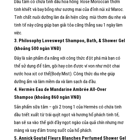
Dầu tắm có chứa tinh dầu hoa hồng Rose Moroccan thơm
tinh khiết và bay bổng như sương mai của đỉnh núi xứ Maroc.
Tinh chất nuôi dưỡng làn da ẩn hiện cũng mùi thơm dịu nhẹ và
tinh tế này cũng giúp bạn giải tỏa căng thẳng sau 1 ngày làm
việc.
3. Philosophy Loveswept Shampoo, Bath, & Shower Gel
(khoảng 500 ngàn VNĐ)
Đây là sản phẩm đa năng với công thức đột phá mà bạn có
thể sử dụng để tắm, gội hay còn được ví von như một chai
nước hoa xịt cơ thể(Body Mist). Công thức dịu nhẹ giúp
dưỡng ẩm và làm mềm da và làm sạch da đầu.
4. Hermès Eau de Mandarine Ambrée All-Over
Shampoo (khoảng 860 ngàn VNĐ)
Sản phẩm sữa tắm – gội 2 trong 1 của Hermès có chứa tinh
dầu triết xuất từ trái quýt ngọt và hương hổ phách tinh tế,
bạn sẽ sa vào thế giới đầy ngọt ngào của quả chín nhưng mơ
màng và say đắm trong suốt của hổ phách.
5. Annick Goutal Fleurs Blanches Perfumed Shower Gel