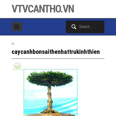
VTVCANTHO.VN
Search
for:
in
caycanhbonsaithenhattrukinhthien