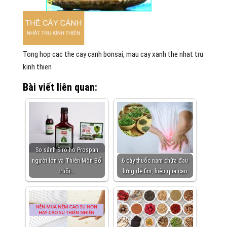
Tong hop cac the cay canh bonsai, mau cay xanh the nhat tru
kinh thien
Bài viết liên quan:
So sánh Siro ho Prospan
người lớn và Thiên Môn Bổ
6 cây thuốc nam chữa đau
Phổi…
lưng dễ tìm, hiệu quả cao