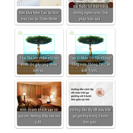
Bài thuốc bổ thận tráng
Nên Mua Nệm Cao Su Non
dương ngâm rượu: Giải
Hay Cao Su Thiên Nhiên
pháp hiệu quả…
7 sai lầm khi chăm sóc tóc
Cao Vị Nhân Có Tốt Không?
khiến tóc gãy rụng nhiều
Tổng Hợp Thông Tin Cần
hơn và…
Biết Trước…
Kinh doanh khách sạn có
Hướng dẫn tẩy vết máu trên
quy mô: Những điều cần lưu
ga giường trong 5 bước
ý để…
đơn giản…