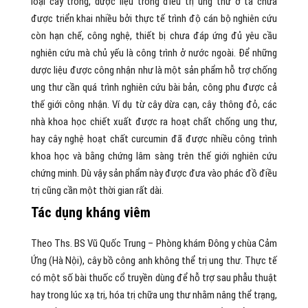
loại cây trồng, dược liệu trong điều trị ung thư ở ta chưa
được triển khai nhiều bởi thực tế trình độ cán bộ nghiên cứu
còn hạn chế, công nghệ, thiết bị chưa đáp ứng đủ yêu cầu
nghiên cứu mà chủ yếu là công trình ở nước ngoài. Để những
dược liệu được công nhận như là một sản phẩm hỗ trợ chống
ung thư cần quá trình nghiên cứu bài bản, công phu được cả
thế giới công nhận. Ví dụ từ cây dừa cạn, cây thông đỏ, các
nhà khoa học chiết xuất được ra hoạt chất chống ung thư,
hay cây nghệ hoạt chất curcumin đã được nhiều công trình
khoa học và bằng chứng lâm sàng trên thế giới nghiên cứu
chứng minh. Dù vậy sản phẩm này được đưa vào phác đồ điều
trị cũng cần một thời gian rất dài.
Tác dụng kháng viêm
Theo Ths. BS Vũ Quốc Trung – Phòng khám Đông y chùa Cảm
Ứng (Hà Nội), cây bồ công anh không thể trị ung thư. Thực tế
có một số bài thuốc cổ truyền dùng để hỗ trợ sau phẫu thuật
hay trong lúc xạ trị, hóa trị chữa ung thư nhằm nâng thể trạng,