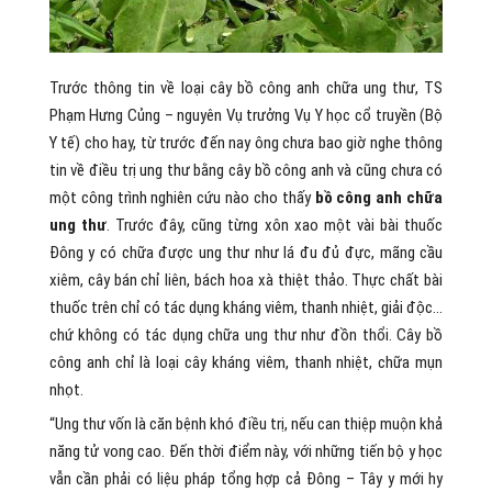
Trước thông tin về loại cây bồ công anh chữa ung thư, TS
Phạm Hưng Củng – nguyên Vụ trưởng Vụ Y học cổ truyền (Bộ
Y tế) cho hay, từ trước đến nay ông chưa bao giờ nghe thông
tin về điều trị ung thư bằng cây bồ công anh và cũng chưa có
một công trình nghiên cứu nào cho thấy
bồ công anh chữa
ung thư
. Trước đây, cũng từng xôn xao một vài bài thuốc
Đông y có chữa được ung thư như lá đu đủ đực, mãng cầu
xiêm, cây bán chỉ liên, bách hoa xà thiệt thảo. Thực chất bài
thuốc trên chỉ có tác dụng kháng viêm, thanh nhiệt, giải độc…
chứ không có tác dụng chữa ung thư như đồn thổi. Cây bồ
công anh chỉ là loại cây kháng viêm, thanh nhiệt, chữa mụn
nhọt.
“Ung thư vốn là căn bệnh khó điều trị, nếu can thiệp muộn khả
năng tử vong cao. Đến thời điểm này, với những tiến bộ y học
vẫn cần phải có liệu pháp tổng hợp cả Đông – Tây y mới hy