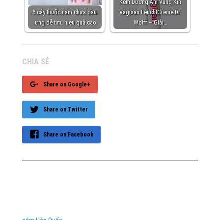
Kem Dưỡng Ẩm Vùng Kín
6 cây thuốc nam chữa đau
Vagisan FeuchtCreme Dr.
lưng dễ tìm, hiệu quả cao
Wolff – Giải…
CHIA SẺ
Share on Google+
Share on Twitter
Share on Facebook