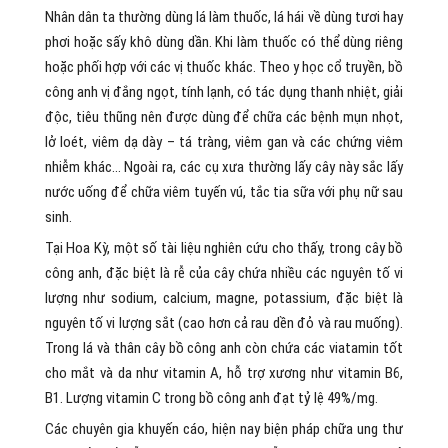
Nhân dân ta thường dùng lá làm thuốc, lá hái về dùng tươi hay
phơi hoặc sấy khô dùng dần. Khi làm thuốc có thể dùng riêng
hoặc phối hợp với các vị thuốc khác. Theo y học cổ truyền, bồ
công anh vị đắng ngọt, tính lạnh, có tác dụng thanh nhiệt, giải
độc, tiêu thũng nên được dùng để chữa các bệnh mụn nhọt,
lở loét, viêm dạ dày – tá tràng, viêm gan và các chứng viêm
nhiễm khác… Ngoài ra, các cụ xưa thường lấy cây này sắc lấy
nước uống để chữa viêm tuyến vú, tắc tia sữa với phụ nữ sau
sinh.
Tại Hoa Kỳ, một số tài liệu nghiên cứu cho thấy, trong cây bồ
công anh, đặc biệt là rễ của cây chứa nhiều các nguyên tố vi
lượng như sodium, calcium, magne, potassium, đặc biệt là
nguyên tố vi lượng sắt (cao hơn cả rau dền đỏ và rau muống).
Trong lá và thân cây bồ công anh còn chứa các viatamin tốt
cho mắt và da như vitamin A, hỗ trợ xương như vitamin B6,
B1. Lượng vitamin C trong bồ công anh đạt tỷ lệ 49%/mg.
Các chuyên gia khuyến cáo, hiện nay biện pháp chữa ung thư