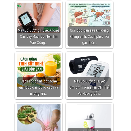
Máy Đo Đường Huyết Không
Giải độc gan sau khi dùng
Cần Lấy Máu: Có Nên Tin
kháng sinh: Cách phục hồi
Vào Công…
gan hiệu…
Cách uống tinh bột nghệ
Máy Đo Đường Huyết
giải độc gan đúng cách và
Omron: Thông Tin Chi Tiết
những lưu…
Và Hướng Dẫn…