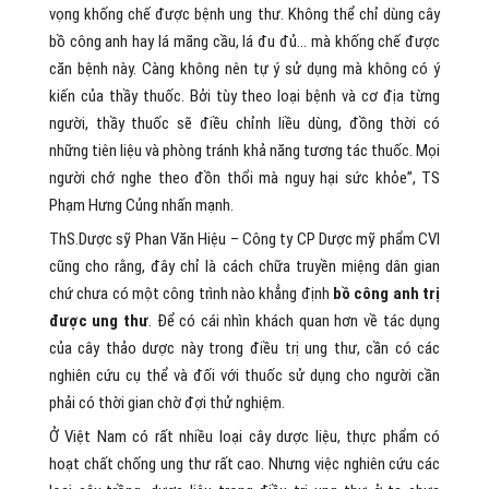
vọng khống chế được bệnh ung thư. Không thể chỉ dùng cây
bồ công anh hay lá mãng cầu, lá đu đủ… mà khống chế được
căn bệnh này. Càng không nên tự ý sử dụng mà không có ý
kiến của thầy thuốc. Bởi tùy theo loại bệnh và cơ địa từng
người, thầy thuốc sẽ điều chỉnh liều dùng, đồng thời có
những tiên liệu và phòng tránh khả năng tương tác thuốc. Mọi
người chớ nghe theo đồn thổi mà nguy hại sức khỏe”, TS
Phạm Hưng Củng nhấn mạnh.
ThS.Dược sỹ Phan Văn Hiệu – Công ty CP Dược mỹ phẩm CVI
cũng cho rằng, đây chỉ là cách chữa truyền miệng dân gian
chứ chưa có một công trình nào khẳng định
bồ công anh trị
được ung thư
. Để có cái nhìn khách quan hơn về tác dụng
của cây thảo dược này trong điều trị ung thư, cần có các
nghiên cứu cụ thể và đối với thuốc sử dụng cho người cần
phải có thời gian chờ đợi thử nghiệm.
Ở Việt Nam có rất nhiều loại cây dược liệu, thực phẩm có
hoạt chất chống ung thư rất cao. Nhưng việc nghiên cứu các