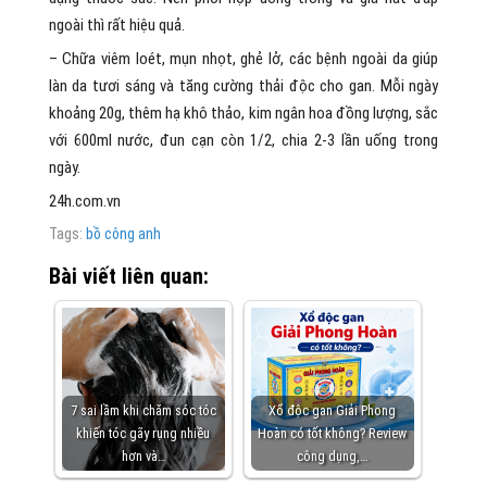
ngoài thì rất hiệu quả.
– Chữa viêm loét, mụn nhọt, ghẻ lở, các bệnh ngoài da giúp
làn da tươi sáng và tăng cường thải độc cho gan. Mỗi ngày
khoảng 20g, thêm hạ khô thảo, kim ngân hoa đồng lượng, sắc
với 600ml nước, đun cạn còn 1/2, chia 2-3 lần uống trong
ngày.
24h.com.vn
Tags:
bồ công anh
Bài viết liên quan:
7 sai lầm khi chăm sóc tóc
Xổ độc gan Giải Phong
khiến tóc gãy rụng nhiều
Hoàn có tốt không? Review
hơn và…
công dụng,…