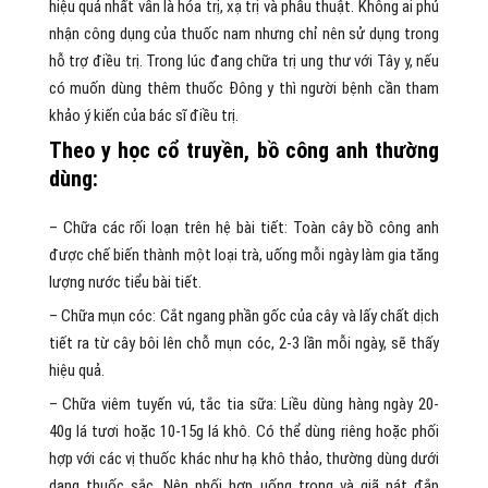
hiệu quả nhất vẫn là hóa trị, xạ trị và phẫu thuật. Không ai phủ
nhận công dụng của thuốc nam nhưng chỉ nên sử dụng trong
hỗ trợ điều trị. Trong lúc đang chữa trị ung thư với Tây y, nếu
có muốn dùng thêm thuốc Đông y thì người bệnh cần tham
khảo ý kiến của bác sĩ điều trị.
Theo y học cổ truyền, bồ công anh thường
dùng:
– Chữa các rối loạn trên hệ bài tiết: Toàn cây bồ công anh
được chế biến thành một loại trà, uống mỗi ngày làm gia tăng
lượng nước tiểu bài tiết.
– Chữa mụn cóc: Cắt ngang phần gốc của cây và lấy chất dịch
tiết ra từ cây bôi lên chỗ mụn cóc, 2-3 lần mỗi ngày, sẽ thấy
hiệu quả.
– Chữa viêm tuyến vú, tắc tia sữa: Liều dùng hàng ngày 20-
40g lá tươi hoặc 10-15g lá khô. Có thể dùng riêng hoặc phối
hợp với các vị thuốc khác như hạ khô thảo, thường dùng dưới
dạng thuốc sắc. Nên phối hợp uống trong và giã nát đắp