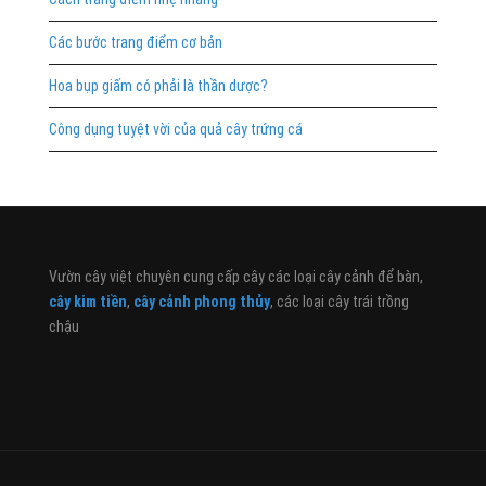
Các bước trang điểm cơ bản
Hoa bụp giấm có phải là thần dược?
Công dụng tuyệt vời của quả cây trứng cá
Vườn cây việt chuyên cung cấp cây các loại cây cảnh để bàn,
cây kim tiền
,
cây cảnh phong thủy
, các loại cây trái trồng
chậu