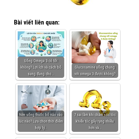
Bài viết liên quan:
Uống Omega 3 có tốt
không? Lợi ích và cách bổ
Glucosamine uống chung
sung đúng cho…
với omega 3 được không?
Nên uống thuốc bổ não vào
7 sai lầm khi chăm sóc tóc
lúc nào? Lựa chọn thời điểm
khiến tóc gãy rụng nhiều
hợp lý…
hơn và…