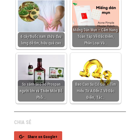
Miếng Dán Mụn – Cẩm Nang
6 cây thuốc nam chữa đau
Toàn Tập Về Đặc Điểm,
lưng dễ tìm, hiệu quả cao
Phân Loại Và…
So sánh Siro ho Prospan
Bao Cao Su Có Gai – Tìm
người lớn và Thiên Môn Bổ
Hiểu Từ A Đến Z Về Đặc
Phổi…
Điểm, Tác…
CHIA SẺ
Share on Google+