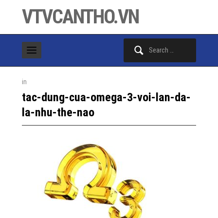
VTVCANTHO.VN
Search
for:
in
tac-dung-cua-omega-3-voi-lan-da-
la-nhu-the-nao