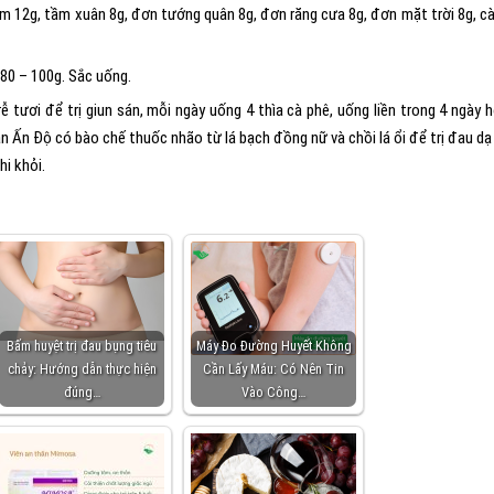
ắm 12g, tầm xuân 8g, đơn tướng quân 8g, đơn răng cưa 8g, đơn mặt trời 8g, cà
80 – 100g. Sắc uống.
 tươi để trị giun sán, mỗi ngày uống 4 thìa cà phê, uống liền trong 4 ngày 
ian Ấn Độ có bào chế thuốc nhão từ lá bạch đồng nữ và chồi lá ổi để trị đau dạ
hi khỏi.
Bấm huyệt trị đau bụng tiêu
Máy Đo Đường Huyết Không
chảy: Hướng dẫn thực hiện
Cần Lấy Máu: Có Nên Tin
đúng…
Vào Công…