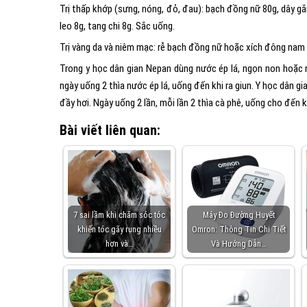
Trị thấp khớp (sưng, nóng, đỏ, đau): bạch đồng nữ 80g, dây g
leo 8g, tang chi 8g. Sắc uống.
Trị vàng da và niêm mạc: rễ bạch đồng nữ hoặc xích đông nam 
Trong y học dân gian Nepan dùng nước ép lá, ngọn non hoặc rễ
ngày uống 2 thìa nước ép lá, uống đến khi ra giun. Y học dân g
đầy hơi. Ngày uống 2 lần, mỗi lần 2 thìa cà phê, uống cho đến k
Bài viết liên quan:
7 sai lầm khi chăm sóc tóc
Máy Đo Đường Huyết
khiến tóc gãy rụng nhiều
Omron: Thông Tin Chi Tiết
hơn và…
Và Hướng Dẫn…