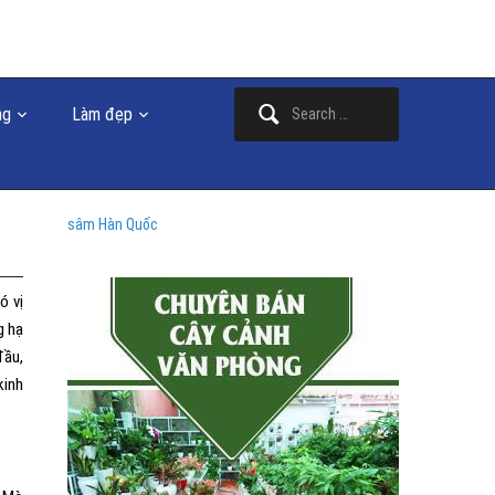
Search
ng
Làm đẹp
for:
sâm Hàn Quốc
ó vị
g hạ
đầu,
kinh