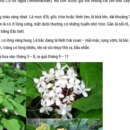
 họ Cỏ roi ngựa (Verbenaceae). Nó còn được gọi với những cái tên như câ
g màu vàng nhạt. Lá mọc đối, gốc tròn hoặc hình tim, lá khá lớn, dài khoảng 
 lá có ít lông cứng, mặt dưới thường có những tuyến nhỏ tròn. Gân lá nổi rõ,
i hăng đặc biệt.
có lông vàng hung. Lá bắc dạng lá hình trái xoan – mũi mác, rụng sớm, lá bắc
 tràng có lông nhiều, nhị và vòi nhụy thò ra, bầu nhẵn.
 hoa vào tháng 5 – 8, ra quả tháng 9 – 11.