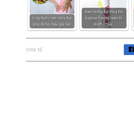
Kem Dưỡng Ẩm Vùng Kín
6 cây thuốc nam chữa đau
Vagisan FeuchtCreme Dr.
lưng dễ tìm, hiệu quả cao
Wolff – Giải…
CHIA SẺ