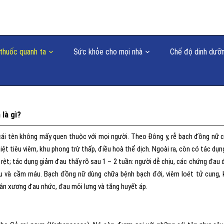
thuốc quanh ta
Sức khỏe cho mọi nhà
Chế độ dinh dưỡ
là gì?
ái tên không mấy quen thuộc với mọi người. Theo Đông y, rễ bạch đồng nữ c
iệt tiêu viêm, khu phong trừ thấp, điều hoà thể dịch. Ngoài ra, còn có tác dụn
rệt; tác dụng giảm đau thấy rõ sau 1 – 2 tuần: người dễ chịu, các chứng đau 
u và cầm máu. Bạch đồng nữ dùng chữa bệnh bạch đới, viêm loét tử cung, 
gân xương đau nhức, đau mỏi lưng và tăng huyết áp.