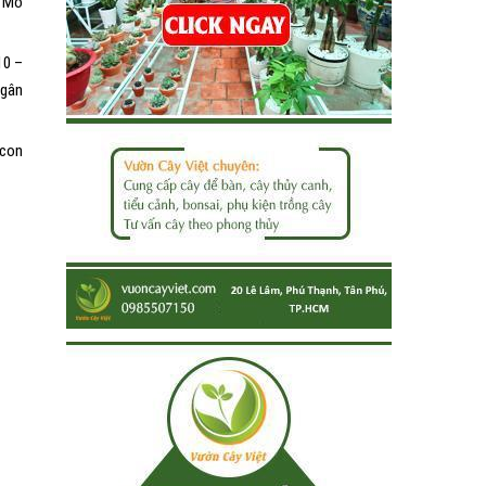
y Mò
10 –
 gân
 con