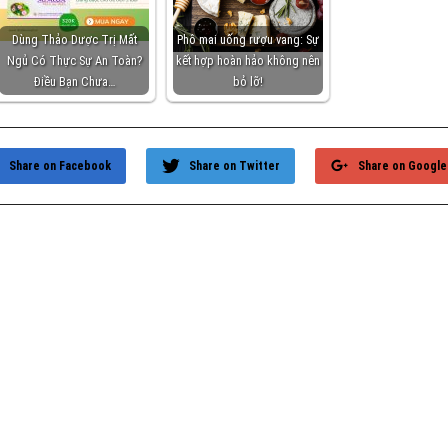
Dùng Thảo Dược Trị Mất
Phô mai uống rượu vang: Sự
Ngủ Có Thực Sự An Toàn?
kết hợp hoàn hảo không nên
Điều Bạn Chưa…
bỏ lỡ!
Share on Facebook
Share on Twitter
Share on Google