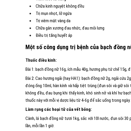
Chữa kinh nguyệt không đều
Trị mụn nhọt, lở ngứa
Trị viêm mật vàng da
Chữa gân xương đau nhức, đau mỏi lưng
Điều trị tăng huyết áp
Một số công dụng trị bệnh của bạch đồng n
Thuốc điều kinh:
Bài 1: bạch đồng nữ 16g, ích mẫu 40g, hương phụ tứ chế 15g, đ
Bài 2: Cao hương ngải (hay HA1): bạch đồng nữ 2g, ngải cứu 2
đóng ống 10ml, hàn kính và hấp tiệt trùng (đun sôi và giữ sôi
không đều, đau bụng khi thấy kinh, khó sinh nở và khí hư bạ
thuốc này với mỗi vị dược liệu từ 4-6g để sắc uống trong ngày.
Làm rụng các hoại tử của vết bỏng:
Cành, lá bạch đồng nữ tươi 1kg, sắc với 10l nước, đun sôi 30 
lần, mỗi lần 1 giờ.