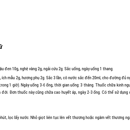
ữ
ậu đen 10g, nghệ vàng 2g, ngải cứu 2g. Sắc uống, ngày uống 1 thang.
g, ích mẫu 2g, hương phụ 2g. Sắc 3 lần, cô nước sắc đến 20ml, cho đường đủ n
 trong 1 giờ). Ngày uống 3-6 ống, thời gian uống: 3 tháng. Thuốc chữa kinh ng
ch đới. Đơn thuốc này cũng chữa cao huyết áp, ngày 2-3 ống. Có thể sử dụng
phút, lọc lấy nước. Nhỏ giọt liên tục lên vết thương hoặc ngâm vết thương ng