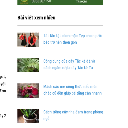
Bài viết xem nhiều
Tất tần tật cách mặc đẹp cho người
béo trở nên thon gọn
Công dụng của cây Tắc kè đá và
cách ngâm rượu cây Tắc kè đá
gọt,
uyệt
Mách các mẹ công thức nấu món
 đơn
cháo củ dền giúp bé tăng cân nhanh
Cách trồng cây nha đam trong phòng
ày 2
ngủ