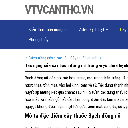
VTVCANTHO.VN
Kiến thức nhà nông
Video kỹ thuật
Cây 
Phong thủy
in
Cách trồng cây dược liệu
,
Cây thuốc quanh ta
Tác dụng của cây bạch đồng nữ trong việc chữa bệnh 
Bạch đồng nữ còn gọi mò hoa trắng, mò trắng, bấn trắng…là c
ngọt nhạt, tính mát, vào hai kinh: tâm và tỳ. Tác dụng thanh nh
huyết áp nhưng kết quả chậm; sau 4 – 5 tuần tác dụng thấy rõ 
hoa mắt và mất ngủ hết dần; làm long đờm dãi, làm mát má
nguyệt không đều, mụn nhọt lở ngứa, viêm mật vàng da, sốt, 
Mô tả đặc điểm cây thuốc Bạch đồng nữ