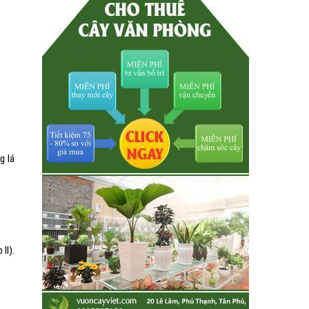
g lá
II).