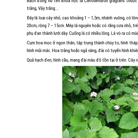
Bạch đồng nữ tên khoa học là Clerodendron gragrans thuộc
trắng, Vảy trắng….
Đây là loại cây nhỏ, cao khoảng 1 – 1,5m, nhánh vuông, có lôn
20cm, rộng 7 – 15cm. Mép lá nguyên hoặc có răng cưa nhỏ, trên
phụ đan thành lưới dày. Cuống lá có nhiều lông. Lá vò ra có mù
Cụm hoa mọc ở ngọn thân, tập trung thành chùy to, hình tháp, 
hình mũi mác. Hoa trắng hoặc ngả vàng, đài có tuyến hình khiên,
Quả hạch đen, hình cầu, mang đài màu đỏ tồn tại ở trên. Cây ra