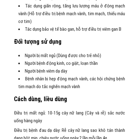
Tác dụng giãn rộng, tăng lưu lượng máu ở động mạch
vành (Hỗ trợ điều trị bệnh mạch vành, tim mạch, thiếu máu
cơ tim)
Tác dụng bảo vệ tế bào gan, hỗ trợ điều trị viêm gan B
Đối tượng sử dụng
Người bị mất ngủ (Dùng được cho trẻ nhỏ)
Người bệnh động kinh, co giật, loạn thần
Người bệnh viêm dạ dày
Bệnh nhân bị hẹp động mạch vành, các hội chứng bệnh
tim mạch do tắc nghẽn mạch vành
Cách dùng, liều dùng
Điều trị mất ngủ: 10-15g cây nữ lang (Cây và rễ) sắc nước
uống hàng ngày
Điều trị bệnh đau dạ dày: Rễ cây nữ lang sao khô tán thành
dạng bột mịn, chiêu nước uống ngày 2 lần mỗi lần 4g.