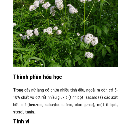
Thành phần hóa học
Trong cây nữ lang có chứa nhiều tinh dầu, ngoài ra còn có 5-
10% chất vô cơ, rất nhiều gluxit (tinh bột, sacaroza) các axit
hữu cơ (ben­zoic, salixylic, cafeic, clorogenic), một ít lipit,
sterol, tanin…
Tính vị