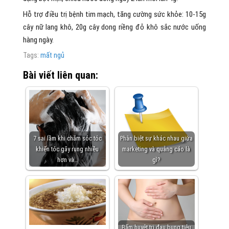
Hỗ trợ điều trị bệnh tim mạch, tăng cường sức khỏe: 10-15g
cây nữ lang khô, 20g cây dong riềng đỏ khô sắc nước uống
hàng ngày.
Tags:
mất ngủ
Bài viết liên quan:
7 sai lầm khi chăm sóc tóc
Phân biệt sự khác nhau giữa
khiến tóc gãy rụng nhiều
marketing và quảng cáo là
hơn và…
gì?
Bấm huyệt trị đau bụng tiêu