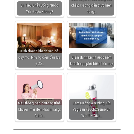
Bị Tiêu Chảy Uống Nước
chảy: Hướng dẫn thực hiện
Yến Được Không?
đúng…
Kinh doanh khách sạn có
quy mô: Những điều cần lưu
Điểm danh kích thước nệm
ý để…
khách sạn phổ biến hiện nay
Mẫu thông báo chương trình
Kem Dưỡng Ẩm Vùng Kín
khuyến mãi đến khách hàng:
Vagisan FeuchtCreme Dr.
Cách…
Wolff – Giải…