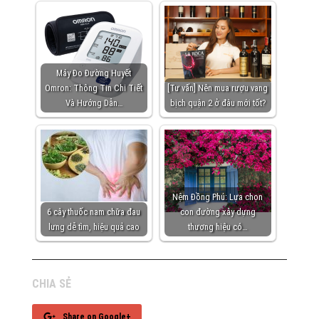
Máy Đo Đường Huyết
Omron: Thông Tin Chi Tiết
[Tư vấn] Nên mua rượu vang
Và Hướng Dẫn…
bịch quận 2 ở đâu mới tốt?
Nệm Đồng Phú: Lựa chọn
6 cây thuốc nam chữa đau
con đường xây dựng
lưng dễ tìm, hiệu quả cao
thương hiệu có…
CHIA SẺ
Share on Google+