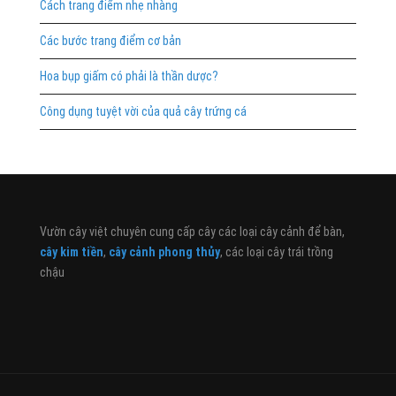
Cách trang điểm nhẹ nhàng
Các bước trang điểm cơ bản
Hoa bụp giấm có phải là thần dược?
Công dụng tuyệt vời của quả cây trứng cá
Vườn cây việt chuyên cung cấp cây các loại cây cảnh để bàn,
cây kim tiền
,
cây cảnh phong thủy
, các loại cây trái trồng
chậu