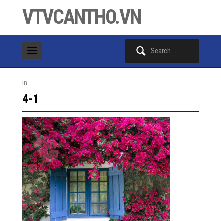
VTVCANTHO.VN
Search
for:
in
4-1