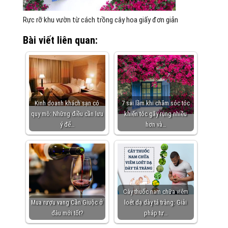
Rực rỡ khu vườn từ cách trồng cây hoa giấy đơn giản
Bài viết liên quan:
Kinh doanh khách sạn có
7 sai lầm khi chăm sóc tóc
quy mô: Những điều cần lưu
khiến tóc gãy rụng nhiều
ý để…
hơn và…
Cây thuốc nam chữa viêm
Mua rượu vang Cần Giuộc ở
loét dạ dày tá tràng: Giải
đâu mới tốt?
pháp tự…