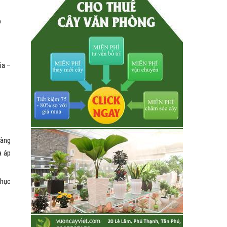
p
ia –
hàng
a áp
phục