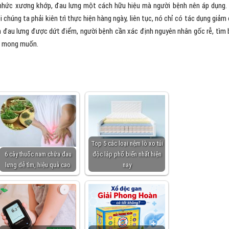
 nhức xương khớp, đau lưng một cách hữu hiệu mà người bệnh nên áp dụng.
 chúng ta phải kiên trì thực hiện hàng ngày, liên tục, nó chỉ có tác dụng giảm
h đau lưng được dứt điểm, người bệnh cần xác định nguyên nhân gốc rễ, tìm 
hư mong muốn.
Top 5 các loại nệm lò xo túi
6 cây thuốc nam chữa đau
độc lập phổ biến nhất hiện
lưng dễ tìm, hiệu quả cao
nay