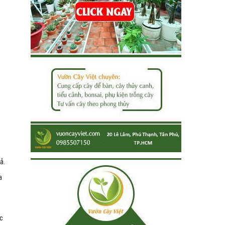
ả.
a
ác