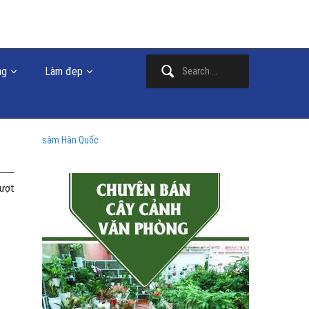
Search
ng
Làm đẹp
for:
sâm Hàn Quốc
lượt