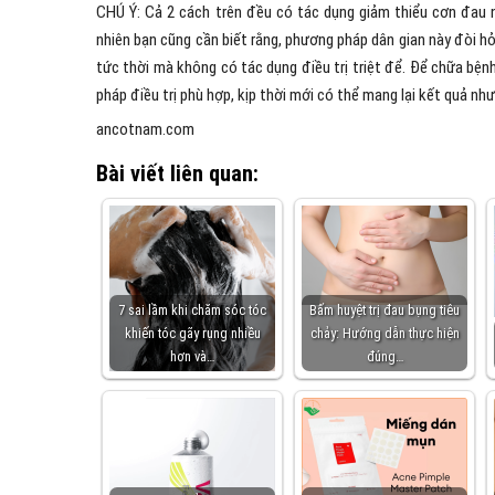
CHÚ Ý: Cả 2 cách trên đều có tác dụng giảm thiểu cơn đau
nhiên bạn cũng cần biết rằng, phương pháp dân gian này đòi hỏi
tức thời mà không có tác dụng điều trị triệt để. Để chữa bện
pháp điều trị phù hợp, kịp thời mới có thể mang lại kết quả n
ancotnam.com
Bài viết liên quan:
7 sai lầm khi chăm sóc tóc
Bấm huyệt trị đau bụng tiêu
khiến tóc gãy rụng nhiều
chảy: Hướng dẫn thực hiện
hơn và…
đúng…