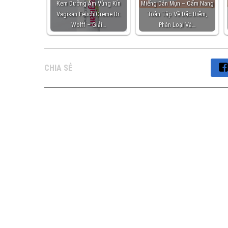
Kem Dưỡng Ẩm Vùng Kín
Miếng Dán Mụn – Cẩm Nang
Vagisan FeuchtCreme Dr.
Toàn Tập Về Đặc Điểm,
Wolff – Giải…
Phân Loại Và…
CHIA SẺ