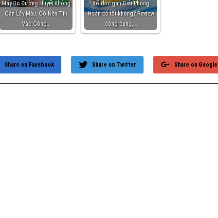
Máy Đo Đường Huyết Không
Xổ độc gan Giải Phong
Cần Lấy Máu: Có Nên Tin
Hoàn có tốt không? Review
Vào Công…
công dụng,…
Share on Facebook
Share on Twitter
Share on Google