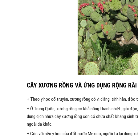
CÂY XƯƠNG RỒNG VÀ ỨNG DỤNG RỘNG RÃI
+ Theo y học cổ truyền, xương rồng có vị đắng, tính hàn, độc tu
+ Ở Trung Quốc, xương rồng có khả năng thanh nhiệt, giải độc, h
dung dịch nhựa cây xương rồng còn có chứa chất kháng sinh t
ngoài da khác.
+ Còn với nền y học của đất nước Mexico, người ta lại dùng x