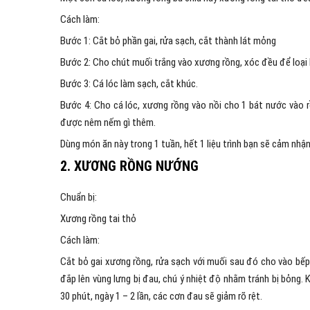
Cách làm:
Bước 1: Cắt bỏ phần gai, rửa sạch, cắt thành lát mỏng
Bước 2: Cho chút muối trắng vào xương rồng, xóc đều để loại b
Bước 3: Cá lóc làm sạch, cắt khúc.
Bước 4: Cho cá lóc, xương rồng vào nồi cho 1 bát nước vào r
được nêm nếm gì thêm.
Dùng món ăn này trong 1 tuần, hết 1 liệu trình bạn sẽ cảm nhậ
2. XƯƠNG RỒNG NƯỚNG
Chuẩn bị:
Xương rồng tai thỏ
Cách làm:
Cắt bỏ gai xương rồng, rửa sạch với muối sau đó cho vào b
đắp lên vùng lưng bị đau, chú ý nhiệt độ nhằm tránh bị bỏng.
30 phút, ngày 1 – 2 lần, các cơn đau sẽ giảm rõ rệt.