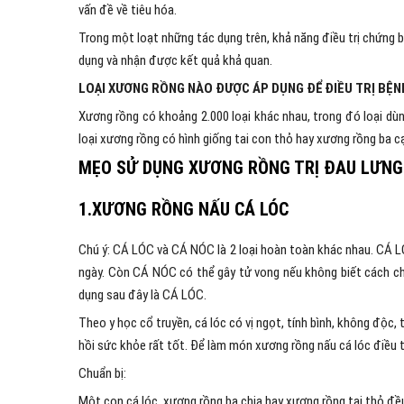
vấn đề về tiêu hóa.
Trong một loạt những tác dụng trên, khả năng điều trị chứng 
dụng và nhận được kết quả khả quan.
LOẠI XƯƠNG RỒNG NÀO ĐƯỢC ÁP DỤNG ĐỂ ĐIỀU TRỊ BỆN
Xương rồng có khoảng 2.000 loại khác nhau, trong đó loại dùn
loại xương rồng có hình giống tai con thỏ hay xương rồng ba c
MẸO SỬ DỤNG XƯƠNG RỒNG TRỊ ĐAU LƯNG
1.XƯƠNG RỒNG NẤU CÁ LÓC
Chú ý: CÁ LÓC và CÁ NÓC là 2 loại hoàn toàn khác nhau. CÁ 
ngày. Còn CÁ NÓC có thể gây tử vong nếu không biết cách chế
dụng sau đây là CÁ LÓC.
Theo y học cổ truyền, cá lóc có vị ngọt, tính bình, không độc,
hồi sức khỏe rất tốt. Để làm món xương rồng nấu cá lóc điều 
Chuẩn bị:
Một con cá lóc, xương rồng ba chia hay xương rồng tai thỏ đề