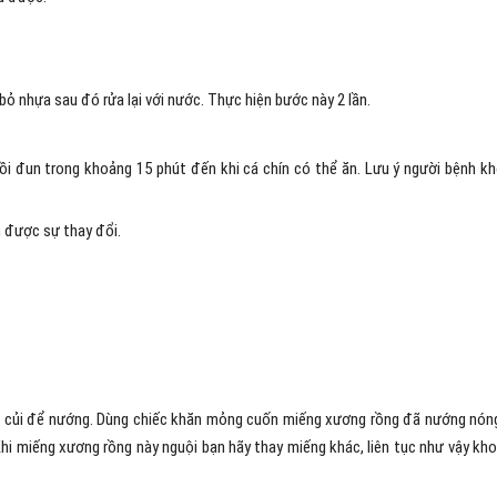
ỏ nhựa sau đó rửa lại với nước. Thực hiện bước này 2 lần.
ồi đun trong khoảng 15 phút đến khi cá chín có thể ăn. Lưu ý người bệnh k
n được sự thay đổi.
ếp củi để nướng. Dùng chiếc khăn mỏng cuốn miếng xương rồng đã nướng nón
 Khi miếng xương rồng này nguội bạn hãy thay miếng khác, liên tục như vậy kh