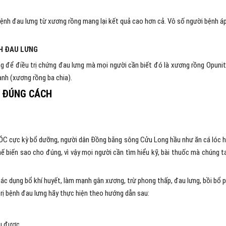
bệnh đau lưng từ xương rồng mang lại kết quả cao hơn cả. Vô số người bệnh á
H ĐAU LƯNG
g để điều trị chứng đau lưng mà mọi người cần biết đó là xương rồng Opunit
ạnh (xương rồng ba chia).
 ĐÚNG CÁCH
LÓC cực kỳ bổ dưỡng, người dân Đồng bằng sông Cửu Long hầu như ăn cá lóc 
 biến sao cho đúng, vì vậy mọi người cần tìm hiểu kỹ, bài thuốc mà chúng t
 tác dụng bổ khí huyết, làm mạnh gân xương, trừ phong thấp, đau lưng, bồi bổ 
trị bệnh đau lưng hãy thực hiện theo hướng dẫn sau:
u được.