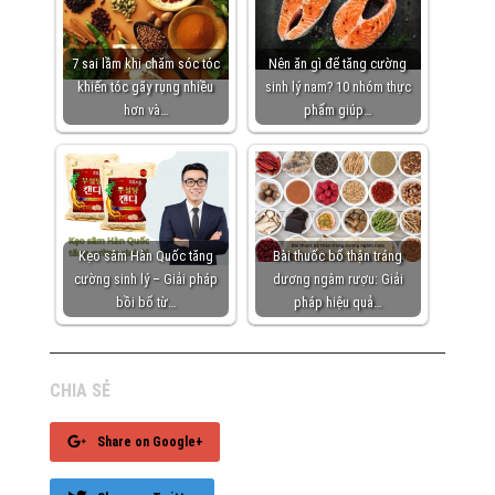
7 sai lầm khi chăm sóc tóc
Nên ăn gì để tăng cường
khiến tóc gãy rụng nhiều
sinh lý nam? 10 nhóm thực
hơn và…
phẩm giúp…
Kẹo sâm Hàn Quốc tăng
Bài thuốc bổ thận tráng
cường sinh lý – Giải pháp
dương ngâm rượu: Giải
bồi bổ từ…
pháp hiệu quả…
CHIA SẺ
Share on Google+