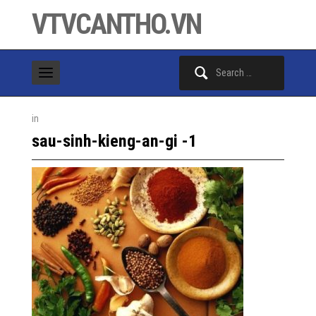
VTVCANTHO.VN
Search
for:
in
sau-sinh-kieng-an-gi -1