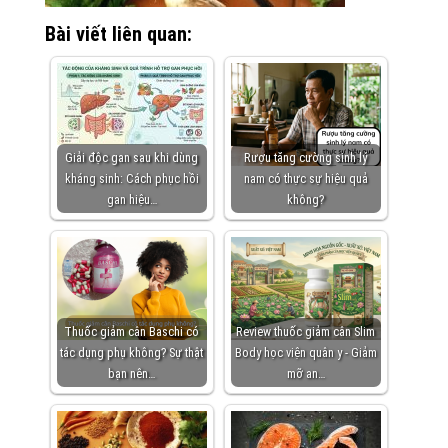
Bài viết liên quan:
Giải độc gan sau khi dùng
Rượu tăng cường sinh lý
kháng sinh: Cách phục hồi
nam có thực sự hiệu quả
gan hiệu…
không?
Thuốc giảm cân Baschi có
Review thuốc giảm cân Slim
tác dụng phụ không? Sự thật
Body học viện quân y - Giảm
bạn nên…
mỡ an…