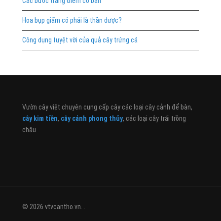
Các bước trang điểm cơ bản
Hoa bụp giấm có phải là thần dược?
Công dụng tuyệt vời của quả cây trứng cá
Vườn cây việt chuyên cung cấp cây các loại cây cảnh để bàn,
cây kim tiền
,
cây cảnh phong thủy
, các loại cây trái trồng
chậu
© 2026 vtvcantho.vn. .