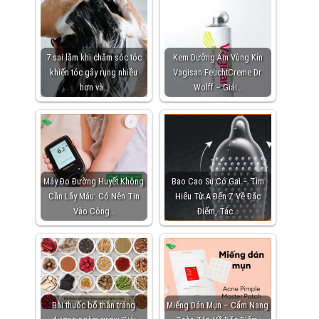
7 sai lầm khi chăm sóc tóc
Kem Dưỡng Ẩm Vùng Kín
khiến tóc gãy rụng nhiều
Vagisan FeuchtCreme Dr.
hơn và…
Wolff – Giải…
Máy Đo Đường Huyết Không
Bao Cao Su Có Gai – Tìm
Cần Lấy Máu: Có Nên Tin
Hiểu Từ A Đến Z Về Đặc
Vào Công…
Điểm, Tác…
Bài thuốc bổ thận tráng
Miếng Dán Mụn – Cẩm Nang