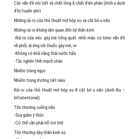
Các vấn đề nội tiết và chất lỏng & chất điện phân (khối u dưới
đồi/tuyến yên)
Những rủi ro của thủ thuật mở hộp sọ và cắt bỏ u não
Những rủi ro không liên quan đến hệ thần kinh:
-Rủi ro của việc gây mê tổng quát: nhồi máu cơ timo vấn đề
về phổi, dị ứng với thuốc gây mê, vv
-Không có khả năng thải nước tiểu
-Tắc nghẽn tĩnh mạch chân
Nhiễm trùng ngực
Nhiễm trùng đường tiết niệu
Rủi ro của thủ thuật mở hộp sọ & cắt bỏ u não (dưới lều –
Infratentorial)
Tổn thương cuống não
-Suy giảm ý thức
-Có thể cần phải hỗ trợ thở
Tổn thương dây thần kinh sọ