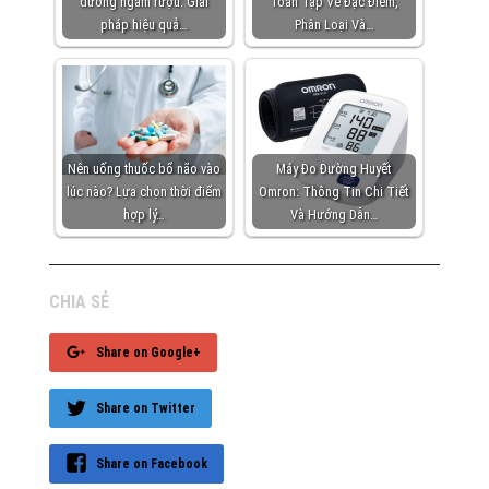
dương ngâm rượu: Giải
Toàn Tập Về Đặc Điểm,
pháp hiệu quả…
Phân Loại Và…
Nên uống thuốc bổ não vào
Máy Đo Đường Huyết
lúc nào? Lựa chọn thời điểm
Omron: Thông Tin Chi Tiết
hợp lý…
Và Hướng Dẫn…
CHIA SẺ
Share on Google+
Share on Twitter
Share on Facebook