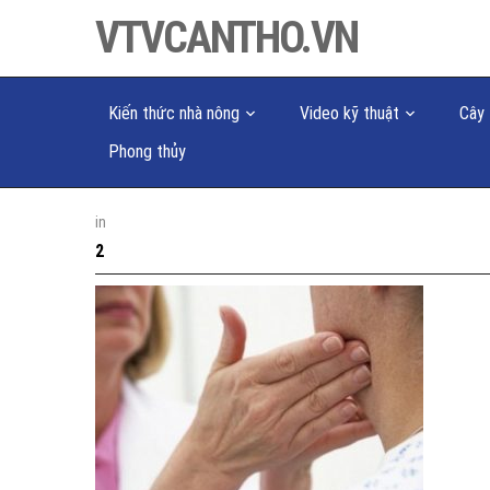
VTVCANTHO.VN
Kiến thức nhà nông
Video kỹ thuật
Cây 
Phong thủy
in
2