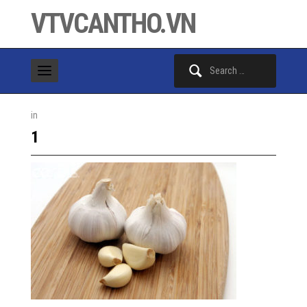
VTVCANTHO.VN
Search
for:
in
1