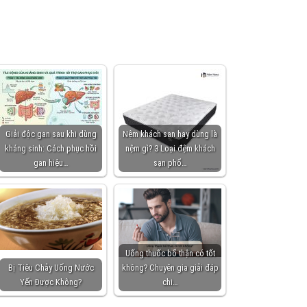
Giải độc gan sau khi dùng
Nệm khách sạn hay dùng là
kháng sinh: Cách phục hồi
nệm gì? 3 Loại đệm khách
gan hiệu…
sạn phổ…
Uống thuốc bổ thận có tốt
Bị Tiêu Chảy Uống Nước
không? Chuyên gia giải đáp
Yến Được Không?
chi…