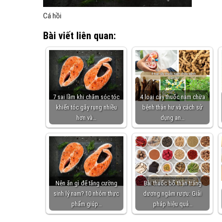
Cá hồi
Bài viết liên quan:
7 sai lầm khi chăm sóc tóc
4 loại cây thuốc nam chữa
khiến tóc gãy rụng nhiều
bệnh thận hư và cách sử
hơn và…
dụng an…
Nên ăn gì để tăng cường
Bài thuốc bổ thận tráng
sinh lý nam? 10 nhóm thực
dương ngâm rượu: Giải
phẩm giúp…
pháp hiệu quả…