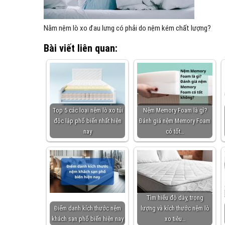
Nằm nệm lò xo đau lưng có phải do nệm kém chất lượng?
Bài viết liên quan:
Top 5 các loại nệm lò xo túi
Nệm Memory Foam là gì?
độc lập phổ biến nhất hiện
Đánh giá nệm Memory Foam
nay
có tốt…
Tìm hiểu độ dày, trọng
Điểm danh kích thước nệm
lượng và kích thước nệm lò
khách sạn phổ biến hiện nay
xo tiêu…