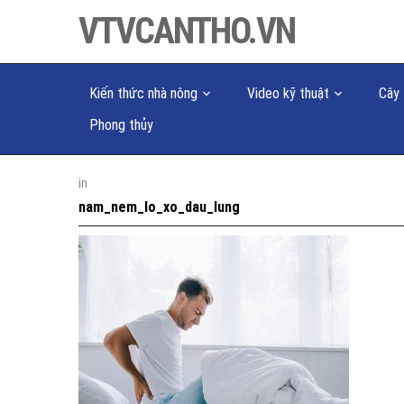
VTVCANTHO.VN
Kiến thức nhà nông
Video kỹ thuật
Cây 
Phong thủy
in
nam_nem_lo_xo_dau_lung