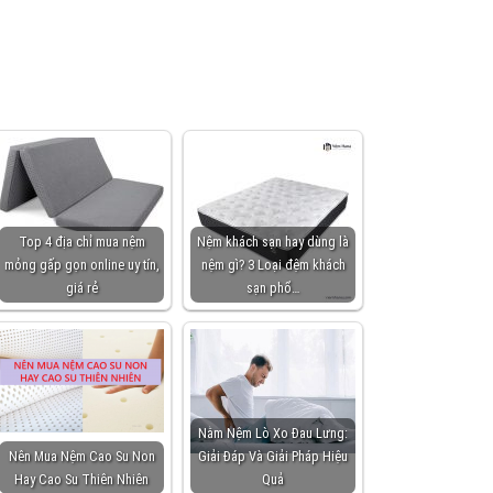
Top 4 địa chỉ mua nệm
Nệm khách sạn hay dùng là
mỏng gấp gọn online uy tín,
nệm gì? 3 Loại đệm khách
giá rẻ
sạn phổ…
Nằm Nệm Lò Xo Đau Lưng:
Nên Mua Nệm Cao Su Non
Giải Đáp Và Giải Pháp Hiệu
Hay Cao Su Thiên Nhiên
Quả