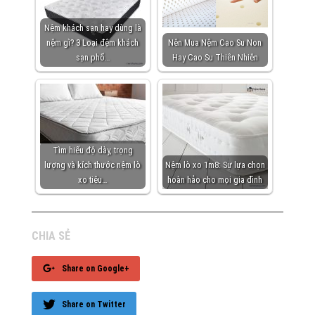
Nệm khách sạn hay dùng là
nệm gì? 3 Loại đệm khách
Nên Mua Nệm Cao Su Non
sạn phổ…
Hay Cao Su Thiên Nhiên
Tìm hiểu độ dày, trọng
lượng và kích thước nệm lò
Nệm lò xo 1m8: Sự lựa chọn
xo tiêu…
hoàn hảo cho mọi gia đình
CHIA SẺ
Share on Google+
Share on Twitter