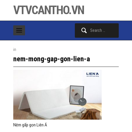
VTVCANTHO.VN
Search
for:
in
nem-mong-gap-gon-lien-a
Nệm gấp gọn Liên Á