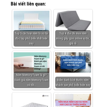
Bài viết liên quan:
Top 5 các loại nệm lò xo túi
Top 4 địa chỉ mua nệm
độc lập phổ biến nhất hiện
mỏng gấp gọn online uy tín,
nay
giá rẻ
Nệm Memory Foam là gì?
Đánh giá nệm Memory Foam
Điểm danh kích thước nệm
có tốt…
khách sạn phổ biến hiện nay