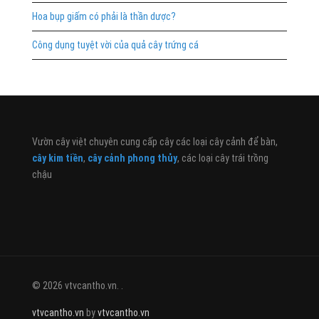
Hoa bụp giấm có phải là thần dược?
Công dụng tuyệt vời của quả cây trứng cá
Vườn cây việt chuyên cung cấp cây các loại cây cảnh để bàn,
cây kim tiền
,
cây cảnh phong thủy
, các loại cây trái trồng
chậu
© 2026 vtvcantho.vn. .
vtvcantho.vn
by
vtvcantho.vn